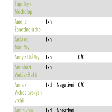
Topolky z
Měcholup
Amélie
fxh
Žanetino srdce
Anča od
fxh
Máničky
Andy z Eliášky
fxh
0/0
Annaházi
fxh
Vadász Betti
Anne z
fxd
Negativní
0/0
Vrchoslavských
vrchů
Annie vom
fxd
Negativní