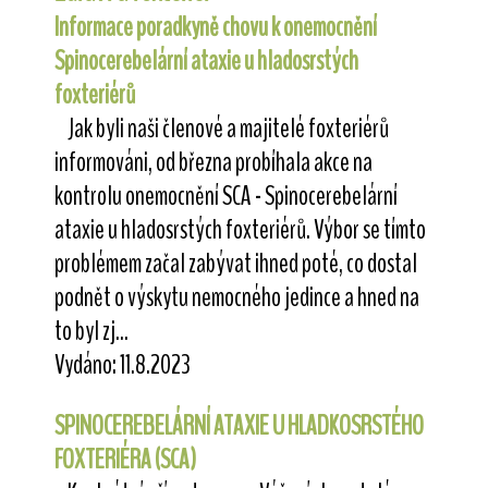
Informace poradkyně chovu k onemocnění
Spinocerebelární ataxie u hladosrstých
foxteriérů
Jak byli naši členové a majitelé foxteriérů
informováni, od března probíhala akce na
kontrolu onemocnění SCA - Spinocerebelární
ataxie u hladosrstých foxteriérů. Výbor se tímto
problémem začal zabývat ihned poté, co dostal
podnět o výskytu nemocného jedince a hned na
to byl zj...
Vydáno: 11.8.2023
SPINOCEREBELÁRNÍ ATAXIE U HLADKOSRSTÉHO
FOXTERIÉRA (SCA)