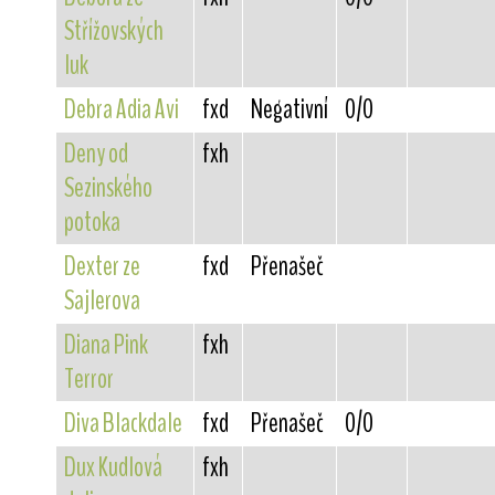
Střížovských
luk
Debra Adia Avi
fxd
Negativní
0/0
Deny od
fxh
Sezinského
potoka
Dexter ze
fxd
Přenašeč
Sajlerova
Diana Pink
fxh
Terror
Diva Blackdale
fxd
Přenašeč
0/0
Dux Kudlová
fxh