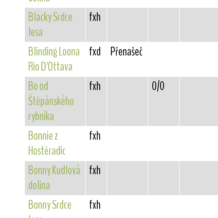
Blacky Srdce
fxh
lesa
Blinding Loona
fxd
Přenašeč
Rio D'Ottava
Bo od
fxh
0/0
Štěpánského
rybníka
Bonnie z
fxh
Hostěradic
Bonny Kudlová
fxh
dolina
Bonny Srdce
fxh