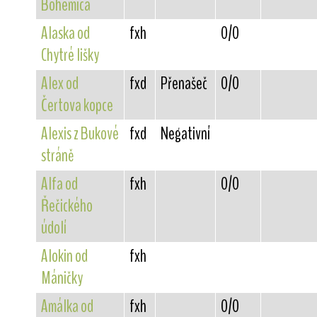
Bohemica
Alaska od
fxh
0/0
Chytré lišky
Alex od
fxd
Přenašeč
0/0
Čertova kopce
Alexis z Bukové
fxd
Negativní
stráně
Alfa od
fxh
0/0
Řečického
údolí
Alokin od
fxh
Máničky
Amálka od
fxh
0/0