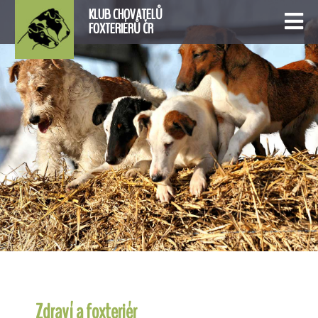
KLUB CHOVATELŮ
FOXTERIÉRŮ ČR
Zdraví a foxteriér