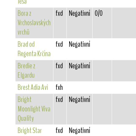
lesa
Bora z
fxd
Negativní
0/0
Vrchoslavských
vrchů
Brad od
fxd
Negativní
Regenta Krčína
Bredie z
fxd
Negativní
Elgardu
Brest Adia Avi
fxh
Bright
fxd
Negativní
Moonlight Viva
Quality
Bright Star
fxd
Negativní