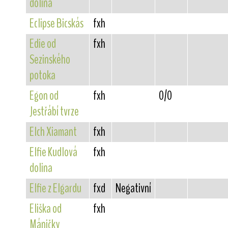
dolina
Eclipse Bicskás
fxh
Edie od
fxh
Sezinského
potoka
Egon od
fxh
0/0
Jestřábí tvrze
Elch Xiamant
fxh
Elfie Kudlová
fxh
dolina
Elfie z Elgardu
fxd
Negativní
Eliška od
fxh
Máničky