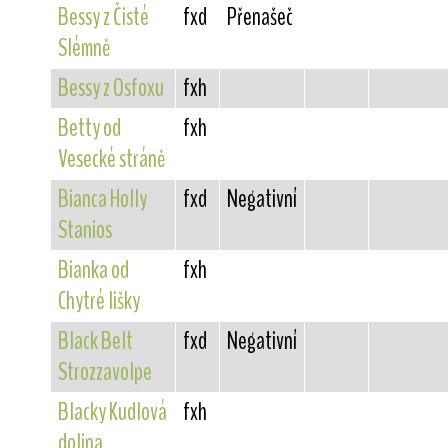
Bessy z Čisté
fxd
Přenašeč
Slémně
Bessy z Osfoxu
fxh
Betty od
fxh
Vesecké stráně
Bianca Holly
fxd
Negativní
Stanios
Bianka od
fxh
Chytré lišky
Black Belt
fxd
Negativní
Strozzavolpe
Blacky Kudlová
fxh
dolina