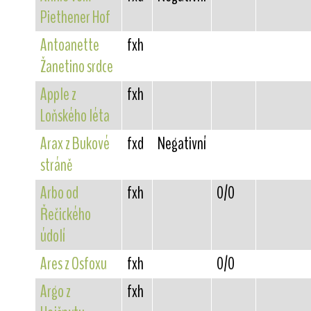
Piethener Hof
Antoanette
fxh
Žanetino srdce
Apple z
fxh
Loňského léta
Arax z Bukové
fxd
Negativní
stráně
Arbo od
fxh
0/0
Řečického
údolí
Ares z Osfoxu
fxh
0/0
Argo z
fxh