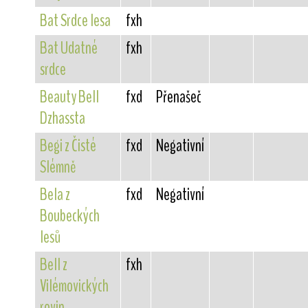
Bat Srdce lesa
fxh
Bat Udatné
fxh
srdce
Beauty Bell
fxd
Přenašeč
Dzhassta
Begi z Čisté
fxd
Negativní
Slémně
Bela z
fxd
Negativní
Boubeckých
lesů
Bell z
fxh
Vilémovických
rovin