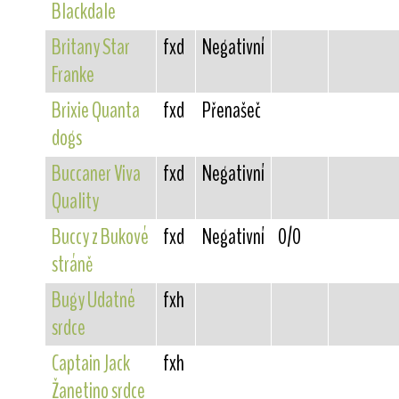
Blackdale
Britany Star
fxd
Negativní
Franke
Brixie Quanta
fxd
Přenašeč
dogs
Buccaner Viva
fxd
Negativní
Quality
Buccy z Bukové
fxd
Negativní
0/0
stráně
Bugy Udatné
fxh
srdce
Captain Jack
fxh
Žanetino srdce