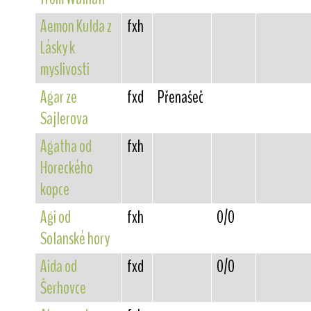
Aemon Kulda z
fxh
Lásky k
myslivosti
Agar ze
fxd
Přenašeč
Sajlerova
Agatha od
fxh
Horeckého
kopce
Agi od
fxh
0/0
Solanské hory
Aida od
fxd
0/0
Šerhovce