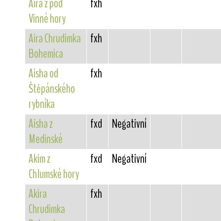
Aira z pod
fxh
Vinné hory
Aira Chrudimka
fxh
Bohemica
Aisha od
fxh
Štěpánského
rybníka
Aisha z
fxd
Negativní
Medinské
Akim z
fxd
Negativní
Chlumské hory
Akira
fxh
Chrudimka