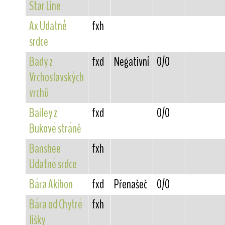
Star Line
Ax Udatné
fxh
srdce
Bady z
fxd
Negativní
0/0
Vrchoslavských
vrchů
Bailey z
fxd
0/0
Bukové stráně
Banshee
fxh
Udatné srdce
Bára Akibon
fxd
Přenašeč
0/0
Bára od Chytré
fxh
lišky