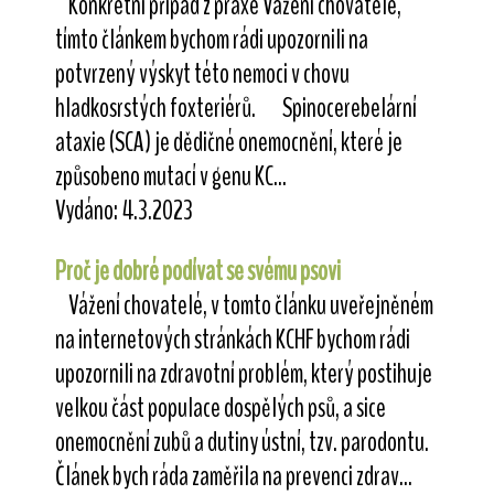
Konkrétní případ z praxe Vážení chovatelé,
tímto článkem bychom rádi upozornili na
potvrzený výskyt této nemoci v chovu
hladkosrstých foxteriérů. Spinocerebelární
ataxie (SCA) je dědičné onemocnění, které je
způsobeno mutací v genu KC...
Vydáno: 4.3.2023
Proč je dobré podívat se svému psovi
Vážení chovatelé, v tomto článku uveřejněném
na internetových stránkách KCHF bychom rádi
upozornili na zdravotní problém, který postihuje
velkou část populace dospělých psů, a sice
onemocnění zubů a dutiny ústní, tzv. parodontu.
Článek bych ráda zaměřila na prevenci zdrav...