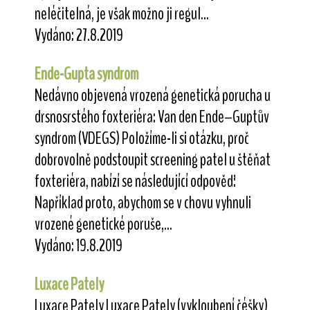
neléčitelná, je však možno ji regul...
Vydáno: 27.8.2019
Ende-Gupta syndrom
Nedávno objevená vrozená genetická porucha u
drsnosrstého foxteriéra: Van den Ende–Guptův
syndrom (VDEGS) Položíme-li si otázku, proč
dobrovolně podstoupit screening patel u štěňat
foxteriéra, nabízí se následující odpověď:
Například proto, abychom se v chovu vyhnuli
vrozené genetické poruše,...
Vydáno: 19.8.2019
Luxace Pately
Luxace Pately Luxace Pately (vykloubení čéšky)