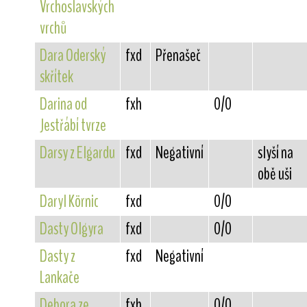
Vrchoslavských
vrchů
Dara Oderský
fxd
Přenašeč
skřítek
Darina od
fxh
0/0
Jestřábí tvrze
Darsy z Elgardu
fxd
Negativní
slyší na
obě uši
Daryl Körnic
fxd
0/0
Dasty Olgyra
fxd
0/0
Dasty z
fxd
Negativní
Lankače
Debora ze
fxh
0/0