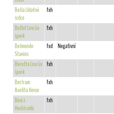
Bella Udatné
fxh
srdce
Bellot Lovcův
fxh
šperk
Belmondo
fxd
Negativní
Stanios
Beretta Lovcův
fxh
šperk
Bertram
fxh
Avolita Venor
Besi z
fxh
Hostěradic