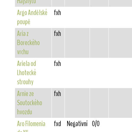
Hajšnytu
Argo Andělské
fxh
poupě
Aria z
fxh
Boreckého
vrchu
Ariela od
fxh
Lhotecké
strouhy
Arnie ze
fxh
Soutockého
hvozdu
Aro Filomenia
fxd
Negativní
0/0