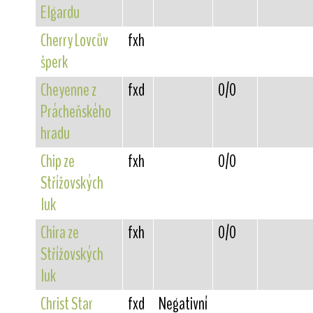
Elgardu
Cherry Lovcův
fxh
šperk
Cheyenne z
fxd
0/0
Prácheňského
hradu
Chip ze
fxh
0/0
Střížovských
luk
Chira ze
fxh
0/0
Střížovských
luk
Christ Star
fxd
Negativní