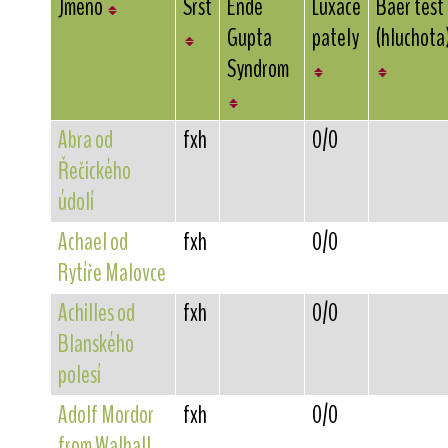
Jméno
Srst
Ende
Luxace
Baer test
Gupta
pately
(hluchota
Syndrom
Abra od
fxh
0/0
Řečického
údolí
Achael od
fxh
0/0
Rytíře Malovce
Achilles od
fxh
0/0
Blanského
polesí
Adolf Mordor
fxh
0/0
from Walhall