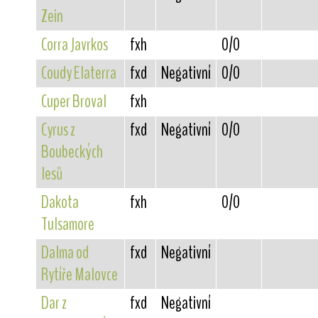
Zein
Corra Javrkos
fxh
0/0
Coudy Elaterra
fxd
Negativní
0/0
Cuper Broval
fxh
Cyrus z
fxd
Negativní
0/0
Boubeckých
lesů
Dakota
fxh
0/0
Tulsamore
Dalma od
fxd
Negativní
Rytíře Malovce
Dar z
fxd
Negativní