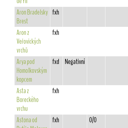
de Yli
Aron Bradelsky
fxh
Brest
Aron z
fxh
Veřovických
vrchů
Arya pod
fxd
Negativní
Homolkovským
kopcem
Asta z
fxh
Boreckého
vrchu
Astona od
fxh
0/0