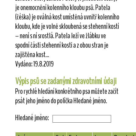
je onemocnění kolenního kloubu psů. Patela
(čéška) je oválná kost umístěná uvnitř kolenního
kloubu, kde je volně skloubená se stehenní kostí
– není s ní srostlá. Patela leží ve žlábku ve
spodní části stehenní kosti a z obou stran je
zajištěna kost...
Vydáno: 19.8.2019
Výpis psů se zadanými zdravotními údaji
Pro rychlé hledání konkrétního psa můžete začít
psát jeho jméno do políčka Hledané jméno.
Hledané jméno: