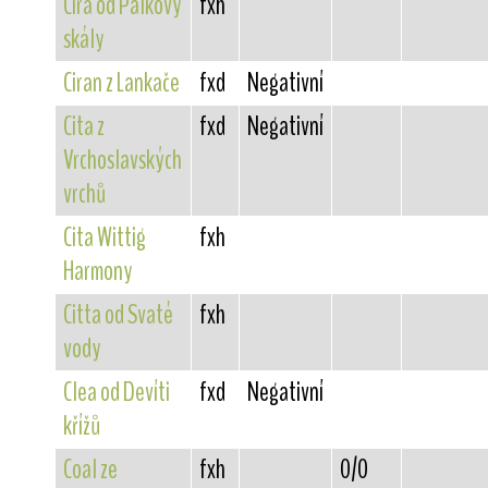
Cira od Pálkovy
fxh
skály
Ciran z Lankače
fxd
Negativní
Cita z
fxd
Negativní
Vrchoslavských
vrchů
Cita Wittig
fxh
Harmony
Citta od Svaté
fxh
vody
Clea od Devíti
fxd
Negativní
křížů
Coal ze
fxh
0/0