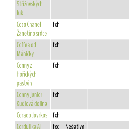
Střížovských
luk
Coco Chanel
fxh
Žanetino srdce
Coffee od
fxh
Máničky
Conny z
fxh
Hořických
pastvin
Conny Junior
fxh
Kudlová dolina
Corado Javrkos
fxh
Cordullka Al
fxd
Negativní