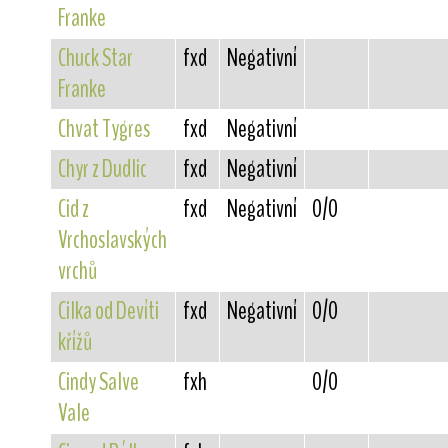
Franke
Chuck Star
fxd
Negativní
Franke
Chvat Tygres
fxd
Negativní
Chyr z Dudlic
fxd
Negativní
Cid z
fxd
Negativní
0/0
Vrchoslavských
vrchů
Cilka od Devíti
fxd
Negativní
0/0
křížů
Cindy Salve
fxh
0/0
Vale