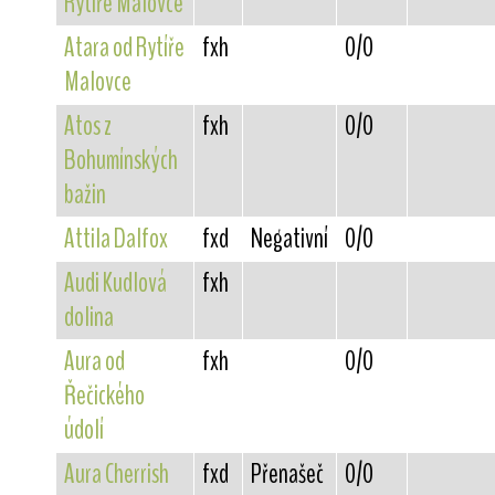
Rytíře Malovce
Atara od Rytíře
fxh
0/0
Malovce
Atos z
fxh
0/0
Bohumínských
bažin
Attila Dalfox
fxd
Negativní
0/0
Audi Kudlová
fxh
dolina
Aura od
fxh
0/0
Řečického
údolí
Aura Cherrish
fxd
Přenašeč
0/0