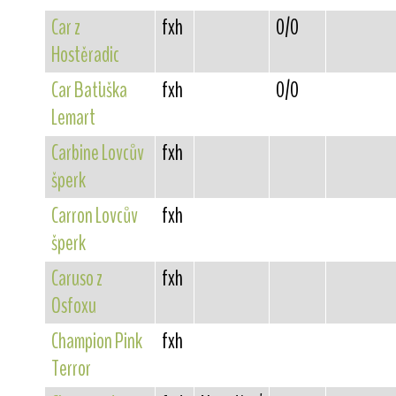
Car z
fxh
0/0
Hostěradic
Car Baťuška
fxh
0/0
Lemart
Carbine Lovcův
fxh
šperk
Carron Lovcův
fxh
šperk
Caruso z
fxh
Osfoxu
Champion Pink
fxh
Terror