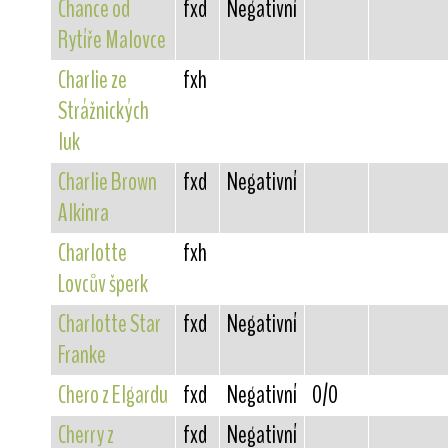
Chance od
fxd
Negativní
Rytíře Malovce
Charlie ze
fxh
Strážnických
luk
Charlie Brown
fxd
Negativní
Alkinra
Charlotte
fxh
Lovcův šperk
Charlotte Star
fxd
Negativní
Franke
Chero z Elgardu
fxd
Negativní
0/0
Cherry z
fxd
Negativní