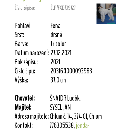
Číslo zápisu:
ČLP/FXD/39727
Pohlaví:
Fena
Srst:
drsná
Barva:
tricolor
Datum narození:
27.12.2021
Rok zápisu:
2021
Číslo čipu:
203164000093983
Výška:
37.0 cm
Chovatel:
ŠNAJDR Luděk,
Majitel:
SYSEL JAN
Adresa majitele:
Chlum č. 14, 374 01, Chlum
Kontakt:
776305538,
jenda-