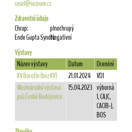
sysel@seznam.cz
Zdravotní údaje
Chrup:
plnochrupý
Ende Gupta Syndr.:
Negativní
Výstavy
Název výstavy
Datum
Ocenění
KV Borotín (bez KV)
21.01.2024
VD1
Mezinárodní výstava
15.04.2023
výborná
psů České Budějovice
1, CAJC,
CACIB-J,
BOS
Zkoušky