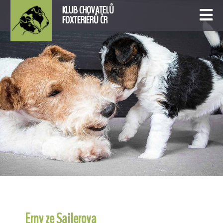
KLUB CHOVATELŮ
FOXTERIÉRŮ ČR
Erny ze Sajlerova