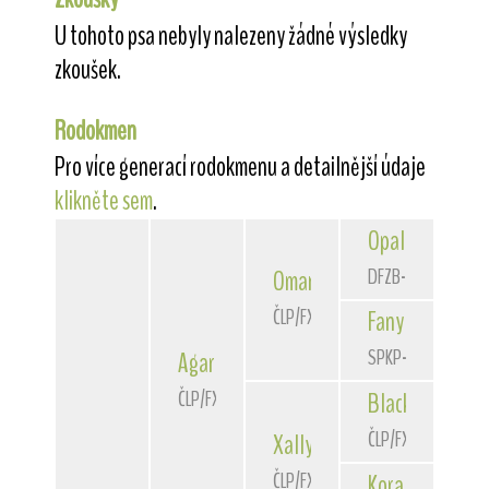
U tohoto psa nebyly nalezeny žádné výsledky
zkoušek.
Rodokmen
Pro více generací rodokmenu a detailnější údaje
klikněte sem
.
Opal
v.Jüngling
DFZB-98 4231
Omar
z Kuliaru
ČLP/FXD/34172
Fany
z Kuliaru
SPKP-2560
Agar
ze Sajlerova
ČLP/FXD/36376
Black
Star Fran
ČLP/FXD/29797
Xally
Star Franke
ČLP/FXD/33625
Kora
Star Frank