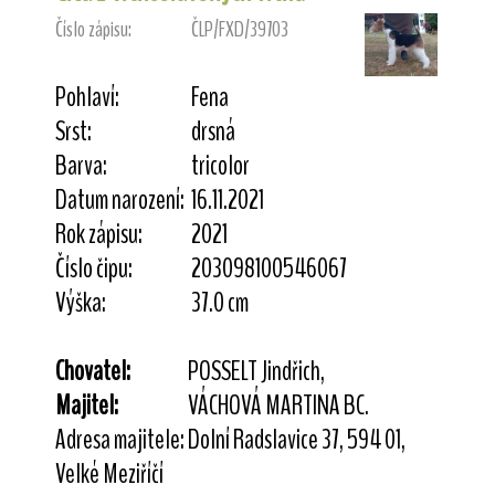
Číslo zápisu:
ČLP/FXD/39703
Pohlaví:
Fena
Srst:
drsná
Barva:
tricolor
Datum narození:
16.11.2021
Rok zápisu:
2021
Číslo čipu:
203098100546067
Výška:
37.0 cm
Chovatel:
POSSELT Jindřich,
Majitel:
VÁCHOVÁ MARTINA BC.
Adresa majitele:
Dolní Radslavice 37, 594 01,
Velké Meziříčí