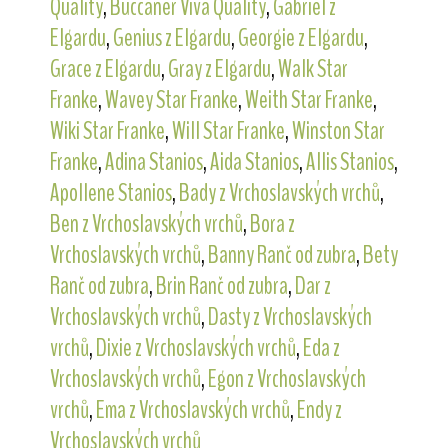
Quality
,
Buccaner Viva Quality
,
Gabriel z
Elgardu
,
Genius z Elgardu
,
Georgie z Elgardu
,
Grace z Elgardu
,
Gray z Elgardu
,
Walk Star
Franke
,
Wavey Star Franke
,
Weith Star Franke
,
Wiki Star Franke
,
Will Star Franke
,
Winston Star
Franke
,
Adina Stanios
,
Aida Stanios
,
Allis Stanios
,
Apollene Stanios
,
Bady z Vrchoslavských vrchů
,
Ben z Vrchoslavských vrchů
,
Bora z
Vrchoslavských vrchů
,
Banny Ranč od zubra
,
Bety
Ranč od zubra
,
Brin Ranč od zubra
,
Dar z
Vrchoslavských vrchů
,
Dasty z Vrchoslavských
vrchů
,
Dixie z Vrchoslavských vrchů
,
Eda z
Vrchoslavských vrchů
,
Egon z Vrchoslavských
vrchů
,
Ema z Vrchoslavských vrchů
,
Endy z
Vrchoslavských vrchů