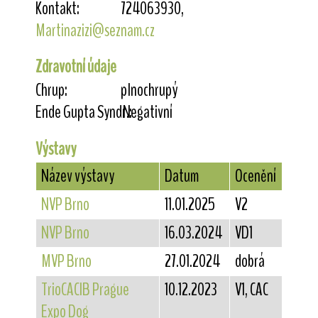
Kontakt:
724063930,
Martinazizi@seznam.cz
Zdravotní údaje
Chrup:
plnochrupý
Ende Gupta Syndr.:
Negativní
Výstavy
Název výstavy
Datum
Ocenění
NVP Brno
11.01.2025
V2
NVP Brno
16.03.2024
VD1
MVP Brno
27.01.2024
dobrá
TrioCACIB Prague
10.12.2023
V1, CAC
Expo Dog