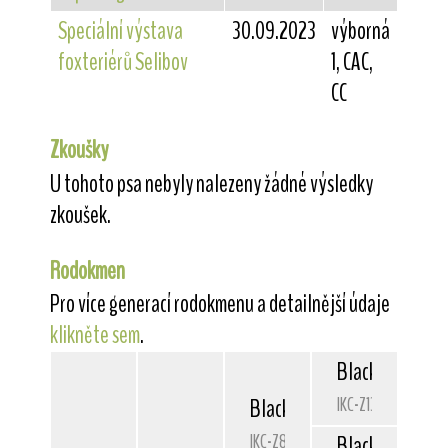
Speciální výstava
30.09.2023
výborná
foxteriérů Selibov
1, CAC,
CC
Zkoušky
U tohoto psa nebyly nalezeny žádné výsledky
zkoušek.
Rodokmen
Pro více generací rodokmenu a detailnější údaje
klikněte sem
.
Blackdale
Gold
IKC-Z13855
Blackdale
Academy
IKC-Z82397
Blackdale
Glor