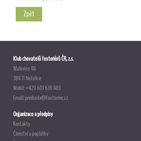
Zpět
Klub chovatelů foxteriérů ČR, z.s.
Malovice 46
384 11 Netolice
Mobil: +420 607 630 483
Email:
predseda@foxterrier.cz
Organizace a předpisy
Kontakty
Členství a poplatky