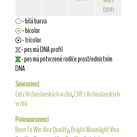
ČLP/FXD/33545
- bílá barva
- bicolor
- tricolor
- pes má DNA profil
- pes má potvrzené rodiče prostřednictvím
DNA
Sourozenci
Cid z Vrchoslavských vrchů
,
Cliff z Vrchoslavských
vrchů
Polosourozenci
Born To Win Viva Quality
,
Bright Moonlight Viva