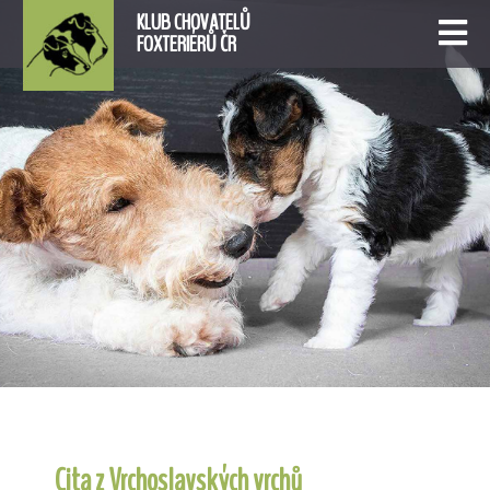
KLUB CHOVATELŮ
FOXTERIÉRŮ ČR
Cita z Vrchoslavských vrchů