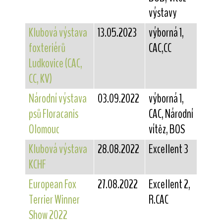
výstavy
Klubová výstava
13.05.2023
výborná 1,
foxteriérů
CAC,CC
Ludkovice (CAC,
CC, KV)
Národní výstava
03.09.2022
výborná 1,
psů Floracanis
CAC, Národní
Olomouc
vítěz, BOS
Klubová výstava
28.08.2022
Excellent 3
KCHF
European Fox
27.08.2022
Excellent 2,
Terrier Winner
R.CAC
Show 2022