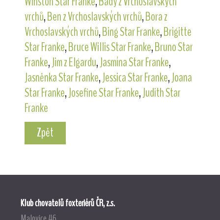
Winston Star Franke
,
Bady z Vrchoslavských
vrchů
,
Ben z Vrchoslavských vrchů
,
Bora z
Vrchoslavských vrchů
,
Bing Star Franke
,
Brigitte
Star Franke
,
Bruce Willis Star Franke
,
Bruno Star
Franke
,
Jim z Elgardu
,
Jasmína Star Franke
,
Jasněnka Star Franke
,
Jessica Star Franke
,
Joana
Star Franke
,
Josefine Star Franke
,
Judith Star
Franke
Zpět
Klub chovatelů foxteriérů ČR, z.s.
Malovice 46