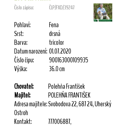
Číslo zápisu:
ČLP/FXD/39247
Pohlaví:
Fena
Srst:
drsná
Barva:
tricolor
Datum narození:
01.07.2020
Číslo čipu:
900163000109935
Výška:
36.0 cm
Chovatel:
Polehňa František
Majitel:
POLEHŇA FRANTIŠEK
Adresa majitele:
Svobodova 22, 687 24, Uherský
Ostroh
Kontakt:
777006887,