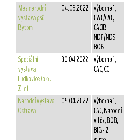
Mezinárodní
04.06.2022
výborná 1,
výstava psů
CWC/CAC,
Bytom
CACIB,
NDP/NDS,
BOB
Speciální
30.04.2022
výborná 1,
výstava
CAC, CC
Ludkovice (okr.
Zlín)
Národní výstava
09.04.2022
výborná 1,
Ostrava
CAC, Národní
vítěz, BOB,
BIG - 2.
místo