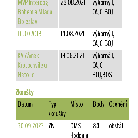
MVP Interdog
28.08.2021
výborný 1,
Bohemia Mladá
CAJC, BOJ
Boleslav
DUO CACIB
14.08.2021
výborný 1,
CAJC, BOJ
KV Zámek
19.06.2021
výborná 1,
Kratochvíle u
CAJC,
Netolic
BOJ,BOS
Zkoušky
Datum
Typ
Místo
Body
Ocenění
zkoušky
30.09.2023
ZN
OMS
84
obstál
Hodonín