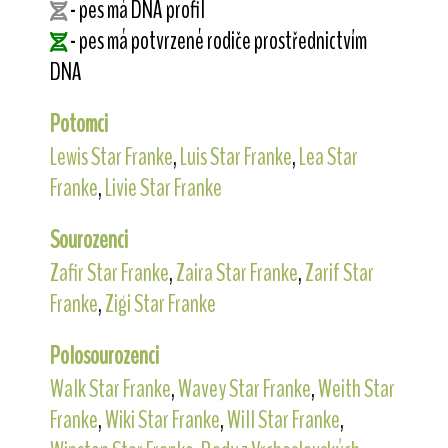
- pes má DNA profil
- pes má potvrzené rodiče prostřednictvím
DNA
Potomci
Lewis Star Franke
,
Luis Star Franke
,
Lea Star
Franke
,
Livie Star Franke
Sourozenci
Zafir Star Franke
,
Zaira Star Franke
,
Zarif Star
Franke
,
Zigi Star Franke
Polosourozenci
Walk Star Franke
,
Wavey Star Franke
,
Weith Star
Franke
,
Wiki Star Franke
,
Will Star Franke
,