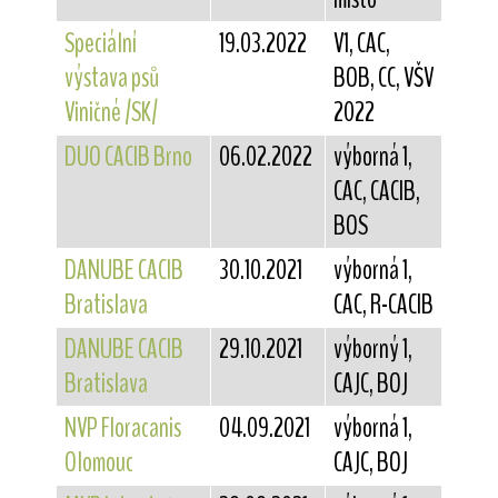
Speciální
19.03.2022
V1, CAC,
výstava psů
BOB, CC, VŠV
Viničné /SK/
2022
DUO CACIB Brno
06.02.2022
výborná 1,
CAC, CACIB,
BOS
DANUBE CACIB
30.10.2021
výborná 1,
Bratislava
CAC, R-CACIB
DANUBE CACIB
29.10.2021
výborný 1,
Bratislava
CAJC, BOJ
NVP Floracanis
04.09.2021
výborná 1,
Olomouc
CAJC, BOJ