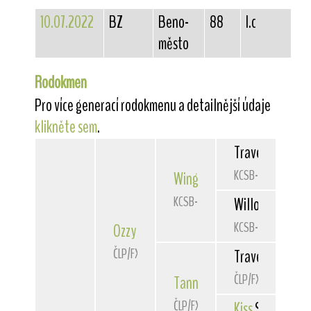
10.07.2022
BZ
Beno-
88
I.c
město
Rodokmen
Pro více generací rodokmenu a detailnější údaje
klikněte sem
.
Travella
Striki
KCSB-1036CY
Wings
of Steel Willowyre
KCSB-2045DA
Willowyre
Wish 
KCSB-2843CS
Ozzy
Star Franke
ČLP/FXD/38573
Travella
Sporti
ČLP/FXD/34062
Tanny
Abdank (FCI)
ČLP/FXD/37196
Kiss
Star Frank