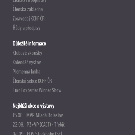
Členská základna
Zpravodaj KCHF ČR
Řády a předpisy
Důležité informace
Klubové zkoušky
Kalendář výstav
Plemenná kniha
Členská sekce KCHF ČR
Euro Foxterrier Winner Show
Nejbližší akce a výstavy
15.08. MVP Mladá Boleslav
22.08. PZ+VP (CACT) - Třebíč
04.09. EDS Stockholm (SE)