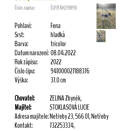
Číslo zápisu:
ČLP/FXH/39890
Pohlaví:
Fena
Srst:
hladká
Barva:
tricolor
Datum narození:
08.04.2022
Rok zápisu:
2022
Číslo čipu:
941000027188376
Výška:
37.0 cm
Chovatel:
ZELINA Zbyněk,
Majitel:
STOKLASOVÁ LUCIE
Adresa majitele:
Netřeby 23, 566 01, Netřeby
Kontakt:
732253334,