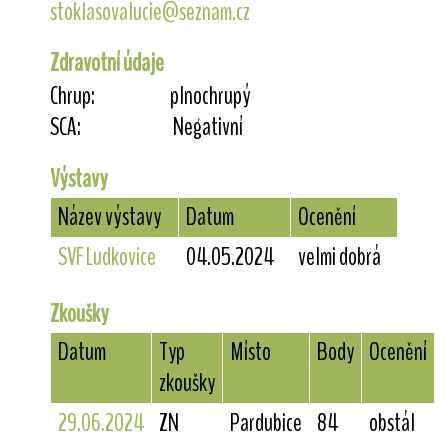
stoklasovalucie@seznam.cz
Zdravotní údaje
Chrup:
plnochrupý
SCA:
Negativní
Výstavy
Název výstavy
Datum
Ocenění
SVF Ludkovice
04.05.2024
velmi dobrá
Zkoušky
Datum
Typ
Místo
Body
Ocenění
zkoušky
29.06.2024
ZN
Pardubice
84
obstál