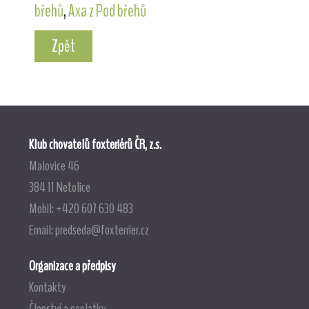
břehů
,
Axa z Pod břehů
Zpět
Klub chovatelů foxteriérů ČR, z.s.
Malovice 46
384 11 Netolice
Mobil: +420 607 630 483
Email:
predseda@foxterrier.cz
Organizace a předpisy
Kontakty
Členství a poplatky