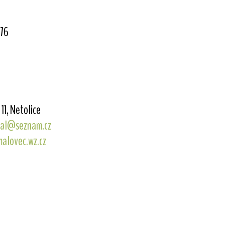
76
11, Netolice
mal@seznam.cz
malovec.wz.cz