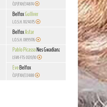
ČLP/FXH/34874
Belfox
Gulliver
L.O.S.H. 1024075
Belfox
Astar
L.O.S.H. 0899776
Pablo Picasso
Nes Gwadiana
LSVK-FTS 0120/10
Eve
Belfox
ČLP/FXH/33488