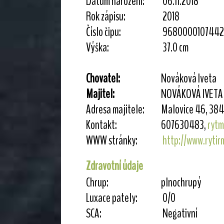
Datum narození:
06.11.2018
Rok zápisu:
2018
Číslo čipu:
9680000107442
Výška:
37.0 cm
Chovatel:
Nováková Iveta
Majitel:
NOVÁKOVÁ IVETA
Adresa majitele:
Malovice 46, 384 
Kontakt:
607630483,
ryt
WWW stránky:
http://www.rytir
Zdravotní údaje
Chrup:
plnochrupý
Luxace pately:
0/0
SCA:
Negativní