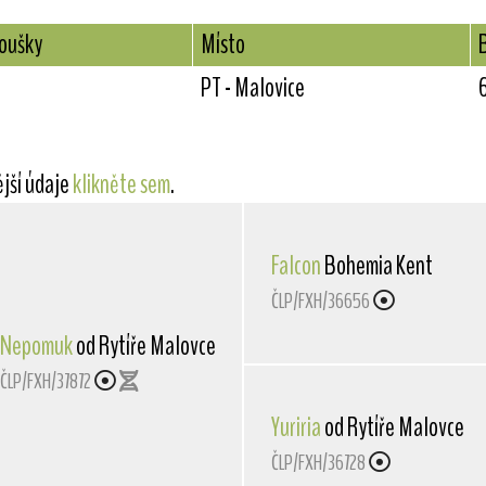
koušky
Místo
PT - Malovice
ější údaje
klikněte sem
.
Falcon
Bohemia Kent
ČLP/FXH/36656
Nepomuk
od Rytíře Malovce
ČLP/FXH/37872
Yuriria
od Rytíře Malovce
ČLP/FXH/36728