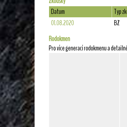
Zkoušky
Datum
Typ z
01.08.2020
BZ
Rodokmen
Pro více generací rodokmenu a detailn