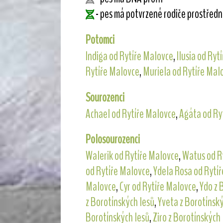
- pes má potvrzené rodiče prostřed
Potomci
Indiga od Rytíře Malovce
,
Ilusia od Ryt
Rytíře Malovce
,
Muriela od Rytíře Mal
Sourozenci
Achael od Rytíře Malovce
,
Agáta od Ry
Polosourozenci
Walerik od Rytíře Malovce
,
Watus od R
od Rytíře Malovce
,
Ydela Rosa od Rytí
Malovce
,
Cyr od Rytíře Malovce
,
Ydo z 
z Borotínských lesů
,
Yveta z Borotínský
Borotínských lesů
,
Ziro z Borotínských 