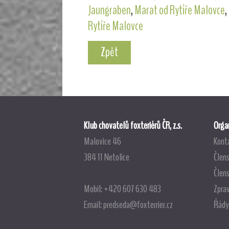
Jaungraben
,
Marat od Rytíře Malovce
,
Rytíře Malovce
Zpět
Klub chovatelů foxteriérů ČR, z.s.
Organ
Malovice 46
Kont
384 11 Netolice
Člens
Člen
Mobil: +420 607 630 483
Zpra
Email:
predseda@foxterrier.cz
Řády