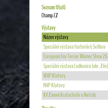
Seznam titulů
Champ.CZ
Výstavy
Název výstavy
Speciální výstava foxteriérů Selibov
European Fox Terrier Winner Show 20
Speciální výstava Ludkovice (okr. Zlín
MVP Klatovy
NVP Klatovy
KV Zámek Kratochvíle u Netolic