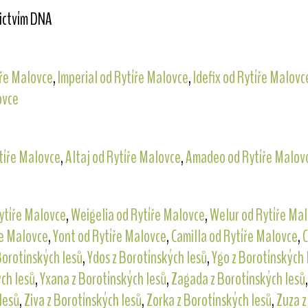
nictvím DNA
íře Malovce
,
Imperial od Rytíře Malovce
,
Idefix od Rytíře Malovc
ovce
tíře Malovce
,
Altaj od Rytíře Malovce
,
Amadeo od Rytíře Malov
ytíře Malovce
,
Weigelia od Rytíře Malovce
,
Welur od Rytíře Ma
ře Malovce
,
Yont od Rytíře Malovce
,
Camilla od Rytíře Malovce
,
C
Borotínských lesů
,
Ydos z Borotínských lesů
,
Ygo z Borotínských 
ch lesů
,
Yxana z Borotínských lesů
,
Zagada z Borotínských lesů
lesů
,
Ziva z Borotínských lesů
,
Zorka z Borotínských lesů
,
Zuza z