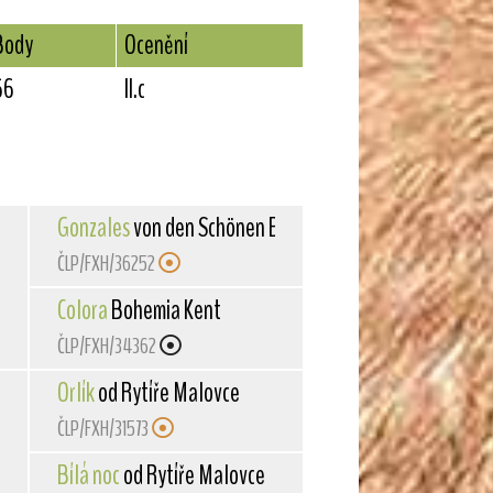
Body
Ocenění
66
II.c
Gonzales
von den Schönen Bergen
ČLP/FXH/36252
Colora
Bohemia Kent
ČLP/FXH/34362
Orlík
od Rytíře Malovce
ČLP/FXH/31573
Bílá noc
od Rytíře Malovce