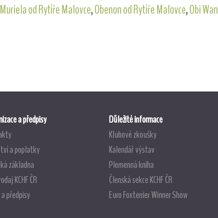
Muriela od Rytíře Malovce
,
Obenon od Rytíře Malovce
,
Obi Wan
izace a předpisy
Důležité informace
akty
Klubové zkoušky
tví a poplatky
Kalendář výstav
ská základna
Plemenná kniha
vodaj KCHF ČR
Členská sekce KCHF ČR
 a předpisy
Euro Foxterrier Winner Show