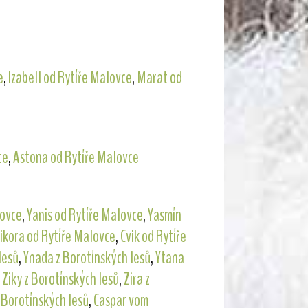
e
,
Izabell od Rytíře Malovce
,
Marat od
ce
,
Astona od Rytíře Malovce
lovce
,
Yanis od Rytíře Malovce
,
Yasmín
ikora od Rytíře Malovce
,
Cvik od Rytíře
lesů
,
Ynada z Borotínských lesů
,
Ytana
,
Ziky z Borotínských lesů
,
Zira z
 Borotínských lesů
,
Caspar vom