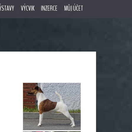
ÝSTAVY
VÝCVIK
INZERCE
MŮJ ÚČET