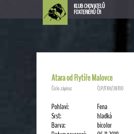
KLUB CHOVATELŮ
FOXTERIÉRŮ ČR
Atara od Rytíře Malovce
Číslo zápisu:
ČLP/FXH/38700
Pohlaví:
Fena
Srst:
hladká
Barva:
bicolor