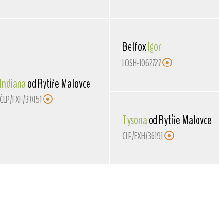
Belfox
Igor
LOSH-1062727
Indiana
od Rytíře Malovce
ČLP/FXH/37451
Tysona
od Rytíře Malovce
ČLP/FXH/36191