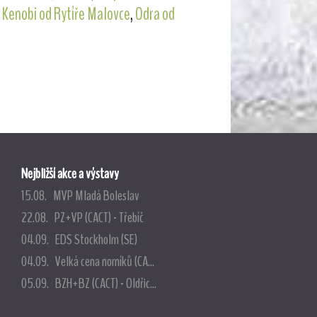
 Kenobi od Rytíře Malovce
,
Odra od
Nejbližší akce a výstavy
15.08. MVP Mladá Boleslav
22.08. PZ+VP (CACT) - Třebíč
04.09. EDS Stockholm (SE)
04.09. Velká cena norníků (CA...
05.09. BZH+BZ (CACT) - Oldřic...