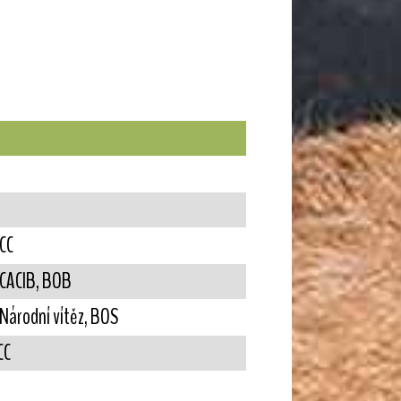
 CC
, CACIB, BOB
 Národní vítěz, BOS
CC