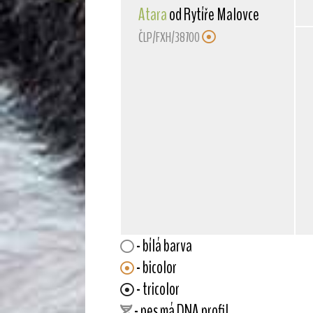
Atara
od Rytíře Malovce
ČLP/FXH/38700
- bílá barva
- bicolor
- tricolor
- pes má DNA profil