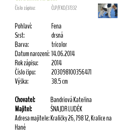
Číslo zápisu:
ČLP/FXD/37332
Pohlaví:
Fena
Srst:
drsná
Barva:
tricolor
Datum narození:
14.06.2014
Rok zápisu:
2014
Číslo čipu:
203098100356471
Výška:
38.5 cm
Chovatel:
Bandriová Kateřina
Majitel:
ŠNAJDR LUDĚK
Adresa majitele:
Kraličky 26, 798 12, Kralice na
Hané