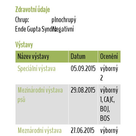
Zdravotní údaje
Chrup:
plnochrupý
Ende Gupta Syndr.:
Negativní
Výstavy
Název výstavy
Datum
Ocenění
Speciální výstava
05.09.2015
výborný
2
Mezinárodní výstava
29.08.2015
výborný
psů
1, CAJC,
BOJ,
BOS
Meznárodní výstava
27.06.2015
výborný