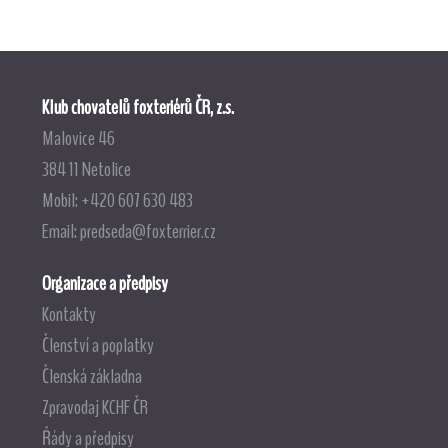
Klub chovatelů foxteriérů ČR, z.s.
Malovice 46
384 11 Netolice
Mobil: +420 607 630 483
Email:
predseda@foxterrier.cz
Organizace a předpisy
Kontakty
Členství a poplatky
Členská základna
Zpravodaj KCHF ČR
Řády a předpisy