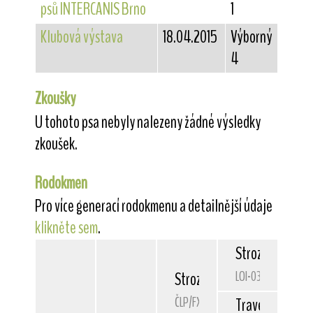
psů INTERCANIS Brno
1
Klubová výstava
18.04.2015
Výborný
4
Zkoušky
U tohoto psa nebyly nalezeny žádné výsledky
zkoušek.
Rodokmen
Pro více generací rodokmenu a detailnější údaje
klikněte sem
.
Strozzavolpe
G
LOI-03/29981
Strozzavolpe
Kapjroyale
ČLP/FXD/36275
Travella
Smart 