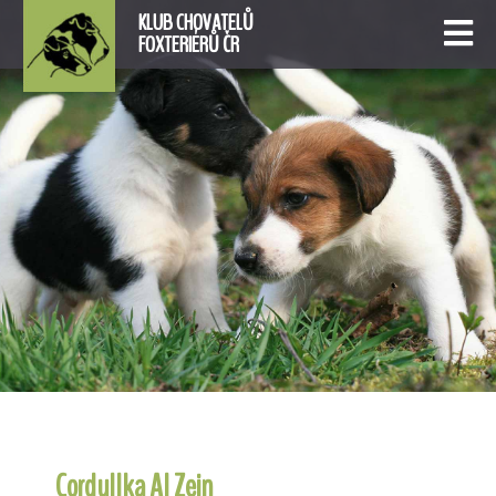
KLUB CHOVATELŮ
FOXTERIÉRŮ ČR
Cordullka Al Zein