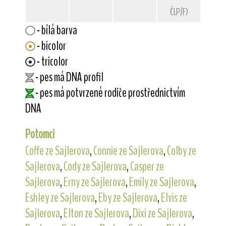
ČLP/FXD/30737
- bílá barva
- bicolor
- tricolor
- pes má DNA profil
- pes má potvrzené rodiče prostřednictvím
DNA
Potomci
Coffe ze Sajlerova
,
Connie ze Sajlerova
,
Colby ze
Sajlerova
,
Cody ze Sajlerova
,
Casper ze
Sajlerova
,
Erny ze Sajlerova
,
Emily ze Sajlerova
,
Eshley ze Sajlerova
,
Eby ze Sajlerova
,
Elvis ze
Sajlerova
,
Elton ze Sajlerova
,
Dixi ze Sajlerova
,