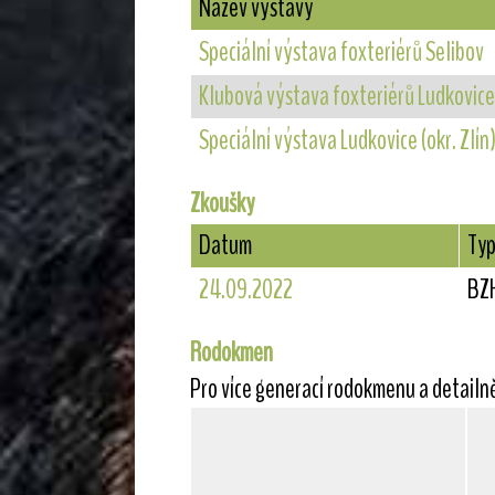
Název výstavy
Speciální výstava foxteriérů Selibov
Klubová výstava foxteriérů Ludkovice 
Speciální výstava Ludkovice (okr. Zlín
Zkoušky
Datum
Typ
24.09.2022
BZ
Rodokmen
Pro více generací rodokmenu a detailn