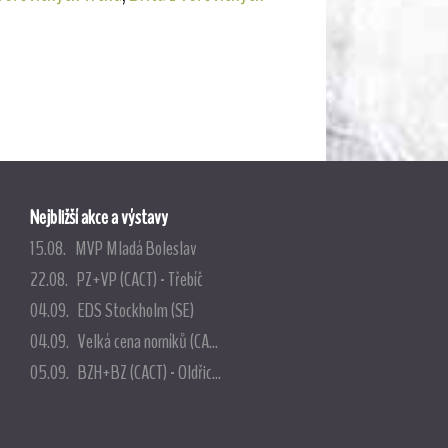
Nejbližší akce a výstavy
15.08. MVP Mladá Boleslav
22.08. PZ+VP (CACT) - Třebíč
04.09. EDS Stockholm (SE)
04.09. Velká cena norníků (CA...
05.09. BZH+BZ (CACT) - Oldřic...