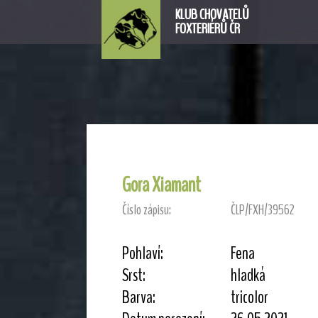
KLUB CHOVATELŮ
FOXTERIÉRŮ ČR
Gora Xiamant
Číslo zápisu:
ČLP/FXH/39562
Pohlaví:
Fena
Srst:
hladká
Barva:
tricolor