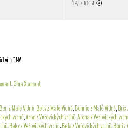
ČLP/FXH/36517
nictvím DNA
iamant
,
Gina Xiamant
Ben z Malé Vídně
,
Bety z Malé Vídně
,
Bonnie z Malé Vídně
,
Brix
ických vrchů
,
Aron z Veřovických vrchů
,
Arona z Veřovických vrch
rchů
,
Beky z Veřovických vrchů
,
Bela z Veřovických vrchů
,
Boni z 