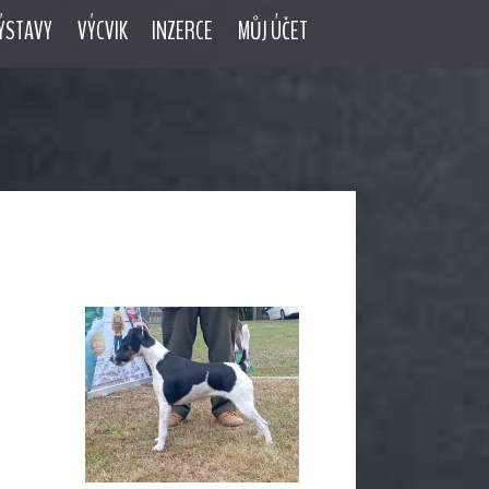
ÝSTAVY
VÝCVIK
INZERCE
MŮJ ÚČET