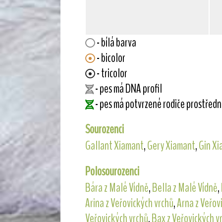
- bílá barva
- bicolor
- tricolor
- pes má DNA profil
- pes má potvrzené rodiče prostřed
Sourozenci
Gallant Xiamant
,
Gery Xiamant
,
Gin X
Polosourozenci
Bára z Malé Vídně
,
Bella z Malé Vídně
,
Arina z Veřovických vrchů
,
Arna z Veřov
Veřovických vrchů
,
Bax z Veřovických v