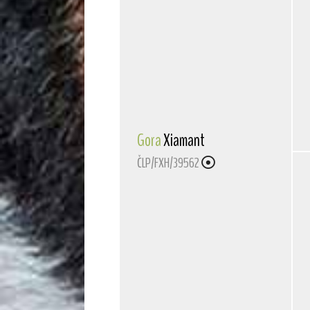
Gora
Xiamant
ČLP/FXH/39562