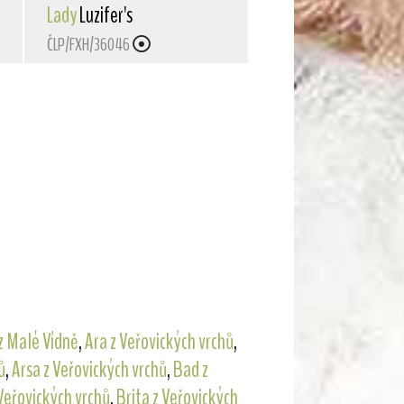
Lady
Luzifer's
ČLP/FXH/36046
 z Malé Vídně
,
Ara z Veřovických vrchů
,
ů
,
Arsa z Veřovických vrchů
,
Bad z
Veřovických vrchů
,
Brita z Veřovických