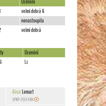
Ocenění
3
velmi dobrá 4
nenastoupila
2
velmi dobrá
dy
Ocenění
4
I.c
Ainar
Lemart
SPKP-2513-FXH