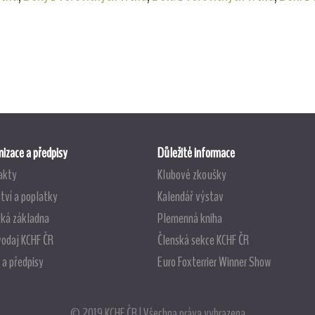
izace a předpisy
Důležité informace
akty
Klubové zkoušky
tví a poplatky
Kalendář výstav
ská základna
Plemenná kniha
vodaj KCHF ČR
Členská sekce KCHF ČR
 a předpisy
Euro Foxterrier Winner Show
© 2019 KCHF ČR | Všechna práva vyhrazena