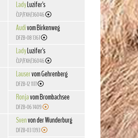
Lady
Luzifer's
ČLP/FXH/36046
Audi
vom Birkenweg
DFZB-08 1367
Lady
Luzifer's
ČLP/FXH/36046
Lauser
vom Gehrenberg
DFZB-12 1177
Ronja
vom Brombachsee
DFZB-06 1409
Sven
von der Wunderburg
DFZB-03 1393