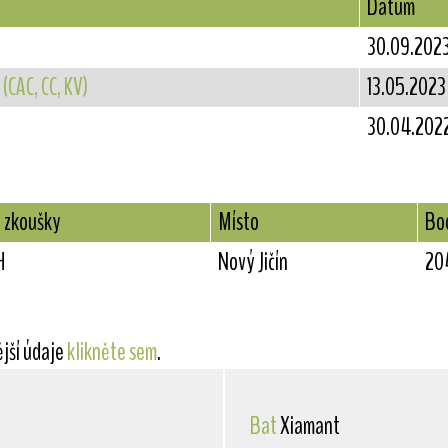
Datum
30.09.202
(CAC, CC, KV)
13.05.2023
)
30.04.202
 zkoušky
Místo
Bo
H
Nový Jičín
20
ější údaje
klikněte sem
.
Bat
Xiamant