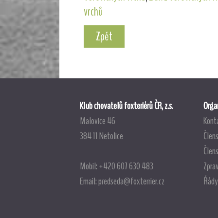
vrchů
Zpět
Klub chovatelů foxteriérů ČR, z.s.
Organ
Malovice 46
Kont
384 11 Netolice
Člens
Člen
Mobil: +420 607 630 483
Zpra
Email:
predseda@foxterrier.cz
Řády