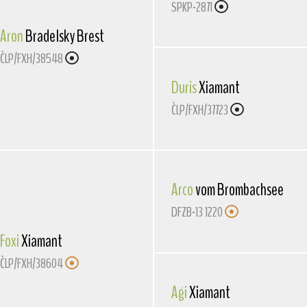
SPKP-2871
Aron
Bradelsky Brest
ČLP/FXH/38548
Duris
Xiamant
ČLP/FXH/37723
Arco
vom Brombachsee
DFZB-13 1220
Foxi
Xiamant
ČLP/FXH/38604
Agi
Xiamant