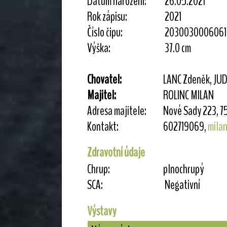
Datum narození:
26.05.2021
Rok zápisu:
2021
Číslo čipu:
2030030006061
Výška:
37.0 cm
Chovatel:
LANC Zdeněk, JUD
Majitel:
ROLINC MILAN
Adresa majitele:
Nové Sady 223, 7
Kontakt:
602719069,
mila
Zdravotní údaje
Chrup:
plnochrupý
SCA:
Negativní
Výstavy