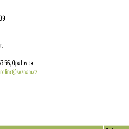
39
r.
53 56, Opatovice
nrolinc@seznam.cz