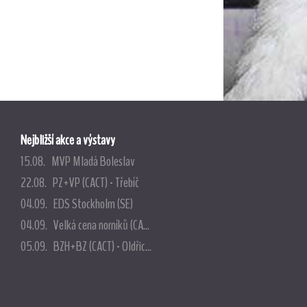
Nejbližší akce a výstavy
15.08. MVP Mladá Boleslav
22.08. PZ+VP (CACT) - Třebíč
04.09. EDS Stockholm (SE)
04.09. Velká cena norníků (CA...
05.09. BZH+BZ (CACT) - Oldřic...