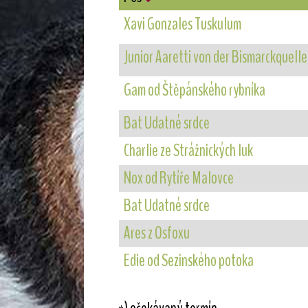
Xavi Gonzales Tuskulum
Junior Aaretti von der Bismarckquelle
Gam od Štěpánského rybníka
Bat Udatné srdce
Charlie ze Strážnických luk
Nox od Rytíře Malovce
Bat Udatné srdce
Ares z Osfoxu
Edie od Sezinského potoka