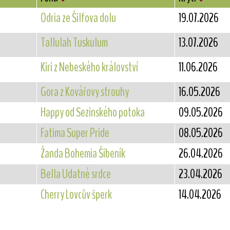
Odria ze Šilfova dolu
19.07.2026
Tallulah Tuskulum
13.07.2026
Kiri z Nebeského království
11.06.2026
Gora z Kovářovy strouhy
16.05.2026
Happy od Sezinského potoka
09.05.2026
Fatima Super Pride
08.05.2026
Žanda Bohemia Šibeník
26.04.2026
Bella Udatné srdce
23.04.2026
Cherry Lovcův šperk
14.04.2026