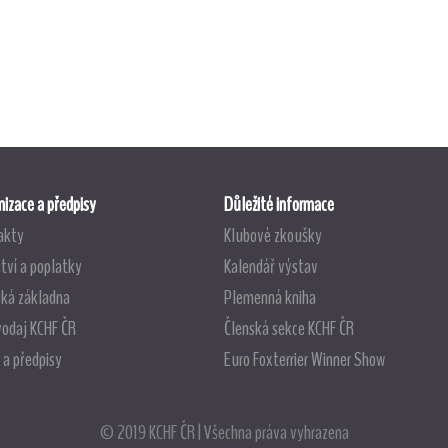
izace a předpisy
Důležité informace
akty
Klubové zkoušky
tví a poplatky
Kalendář výstav
ská základna
Plemenná kniha
vodaj KCHF ČR
Členská sekce KCHF ČR
 a předpisy
Euro Foxterrier Winner Show
© 2019 KCHF ČR | Všechna práva vyhrazena