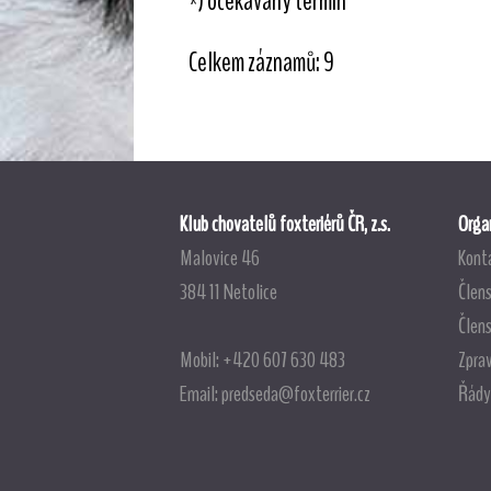
*) očekávaný termín
Celkem záznamů: 9
Klub chovatelů foxteriérů ČR, z.s.
Organ
Malovice 46
Kont
384 11 Netolice
Člens
Člen
Mobil: +420 607 630 483
Zpra
Email:
predseda@foxterrier.cz
Řády