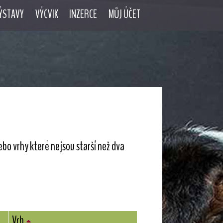
ÝSTAVY
VÝCVIK
INZERCE
MŮJ ÚČET
ebo vrhy které nejsou starší než dva
Vrh