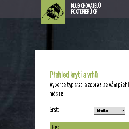
KLUB CHOVATELŮ
FOXTERIÉRŮ ČR
Přehled krytí a vrhů
Vyberte typ srsti a zobrazí se vám přeh
měsíce.
Srst:
Pes