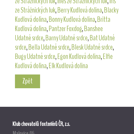
ze Strážnických luk
,
Ines ze Strážnických luk
,
Iris
ze Strážnických luk
,
Berry Kudlová dolina
,
Blacky
Kudlová dolina
,
Bonny Kudlová dolina
,
Britta
Kudlová dolina
,
Pantzer Foxdog
,
Banshee
Udatné srdce
,
Barny Udatné srdce
,
Bat Udatné
srdce
,
Bella Udatné srdce
,
Blesk Udatné srdce
,
Bugy Udatné srdce
,
Egon Kudlová dolina
,
Elfie
Kudlová dolina
,
Elk Kudlová dolina
Zpět
Klub chovatelů foxteriérů ČR, z.s.
Malovice 46