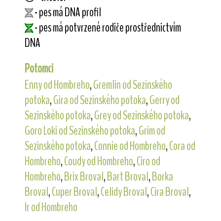
- pes má DNA profil
- pes má potvrzené rodiče prostřednictvím
DNA
Potomci
Enny od Hombreho
,
Gremlin od Sezinského
potoka
,
Gira od Sezinského potoka
,
Gerry od
Sezinského potoka
,
Grey od Sezinského potoka
,
Goro Loki od Sezinského potoka
,
Grim od
Sezinského potoka
,
Connie od Hombreho
,
Cora od
Hombreho
,
Coudy od Hombreho
,
Ciro od
Hombreho
,
Brix Broval
,
Bart Broval
,
Borka
Broval
,
Cuper Broval
,
Celidy Broval
,
Cira Broval
,
Ir od Hombreho