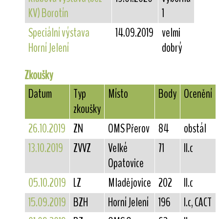
KV) Borotín
1
Speciální výstava
14.09.2019
velmi
Horní Jelení
dobrý
Zkoušky
Datum
Typ
Místo
Body
Ocenění
zkoušky
26.10.2019
ZN
OMS Přerov
84
obstál
13.10.2019
ZVVZ
Velké
71
II.c
Opatovice
05.10.2019
LZ
Mladějovice
202
II.c
15.09.2019
BZH
Horní Jelení
196
I.c, CACT