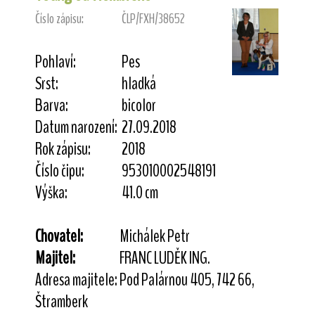
Číslo zápisu:
ČLP/FXH/38652
Pohlaví:
Pes
Srst:
hladká
Barva:
bicolor
Datum narození:
27.09.2018
Rok zápisu:
2018
Číslo čipu:
953010002548191
Výška:
41.0 cm
Chovatel:
Michálek Petr
Majitel:
FRANC LUDĚK ING.
Adresa majitele:
Pod Palárnou 405, 742 66,
Štramberk