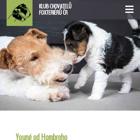
KLUB CHOVATELŮ
FOXTERIÉRŮ ČR
Young od Hombreho