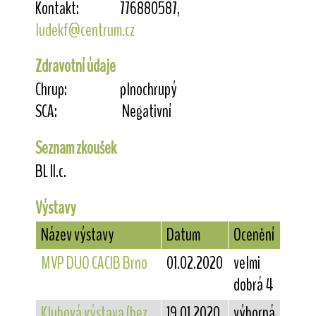
Kontakt:
776880587,
ludekf@centrum.cz
Zdravotní údaje
Chrup:
plnochrupý
SCA:
Negativní
Seznam zkoušek
BL II.c.
Výstavy
Název výstavy
Datum
Ocenění
MVP DUO CACIB Brno
01.02.2020
velmi
dobrá 4
Klubová výstava (bez
19.01.2020
výborná