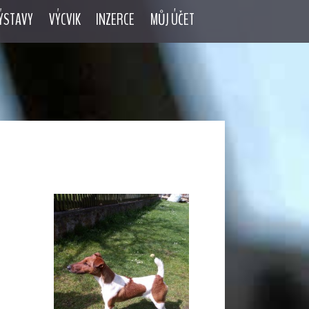
ÝSTAVY
VÝCVIK
INZERCE
MŮJ ÚČET