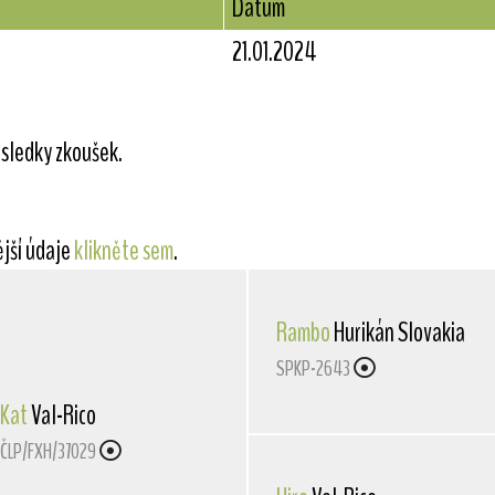
Datum
21.01.2024
sledky zkoušek.
ější údaje
klikněte sem
.
Rambo
Hurikán Slovakia
SPKP-2643
Kat
Val-Rico
ČLP/FXH/37029