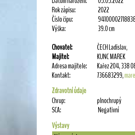
Datum narození:
05.05.2022
Rok zápisu:
2022
Číslo čipu:
9410000271883
Výška:
39.0 cm
Chovatel:
ČECH Ladislav,
Majitel:
KUNC MAREK
Adresa majitele:
Kařez 204, 338 08
Kontakt:
736683299,
mare
Zdravotní údaje
Chrup:
plnochrupý
SCA:
Negativní
Výstavy