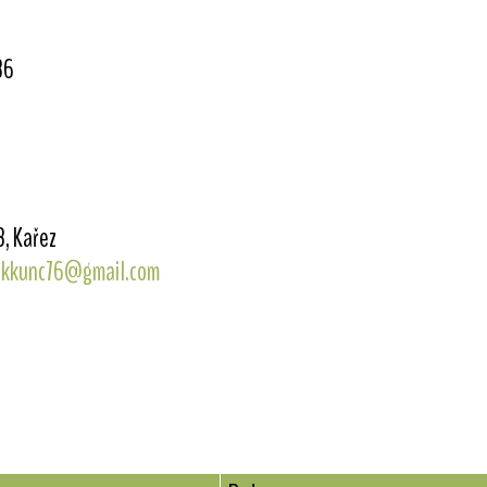
86
, Kařez
kkunc76@gmail.com