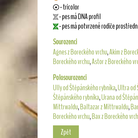
- tricolor
- pes má DNA profil
- pes má potvrzené rodiče prostřed
Sourozenci
Agnes z Boreckého vrchu
,
Akim z Borec
Boreckého vrchu
,
Astor z Boreckého vr
Polosourozenci
Ully od Štěpánského rybníka
,
Ultra od
Štěpánského rybníka
,
Urana od Štěpán
Mittrwaldu
,
Baltazar z Mittrwaldu
,
Bar
Boreckého vrchu
,
Bax z Boreckého vrc
Zpět