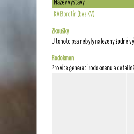
Název výstavy
KV Borotín (bez KV)
Zkoušky
U tohoto psa nebyly nalezeny žádné vý
Rodokmen
Pro více generací rodokmenu a detailn