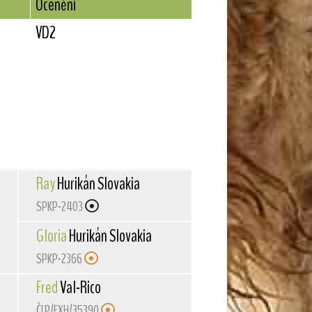
Ocenění
VD2
Ray
Hurikán Slovakia
SPKP-2403
Gloria
Hurikán Slovakia
SPKP-2366
Fred
Val-Rico
ČLP/FXH/35390