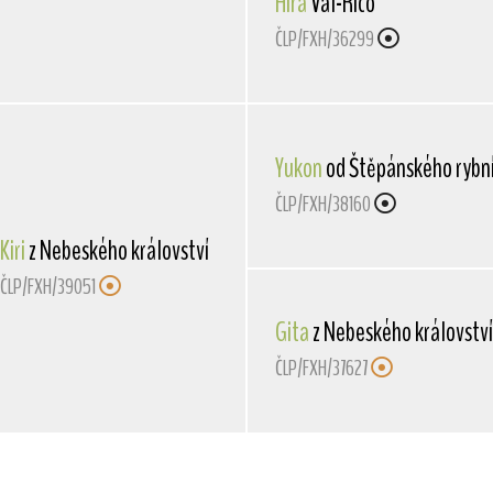
Hira
Val-Rico
ČLP/FXH/36299
Yukon
od Štěpánského rybn
ČLP/FXH/38160
Kiri
z Nebeského království
ČLP/FXH/39051
Gita
z Nebeského království
ČLP/FXH/37627