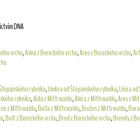
nictvím DNA
kého vrchu
,
Alma z Boreckého vrchu
,
Ares z Boreckého vrchu
,
Ar
chu
 Štěpánského rybníka
,
Umbra od Štěpánského rybníka
,
Unica od
ského rybníka
,
Aida z Mittrwaldu
,
Akira z Mittrwaldu
,
Ares z Mi
on z Mittrwaldu
,
Bella z Mittrwaldu
,
Brutus z Mittrwaldu
,
Bara
hu
,
Bolt z Boreckého vrchu
,
Bred z Boreckého vrchu
,
Brendy z Bo