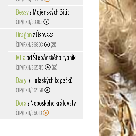
Bessy
z Mojenských Bitic
ČLP/FXH/33382
Dragon
z Úsovska
ČLP/FXH/36893
íka
Mija
od Štěpánského rybníka
ČLP/FXH/36545
Daryl
z Holaských kopečků
ČLP/FXH/36558
Dora
z Nebeského království
ČLP/FXH/36013