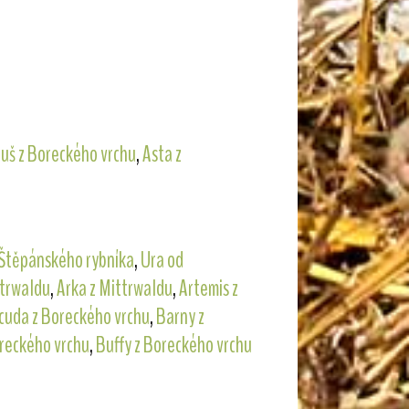
tuš z Boreckého vrchu
,
Asta z
 Štěpánského rybníka
,
Ura od
ttrwaldu
,
Arka z Mittrwaldu
,
Artemis z
cuda z Boreckého vrchu
,
Barny z
reckého vrchu
,
Buffy z Boreckého vrchu