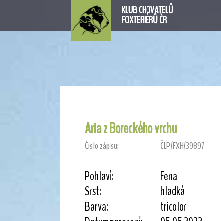
KLUB CHOVATELŮ
FOXTERIÉRŮ ČR
Aria z Boreckého vrchu
Číslo zápisu:
ČLP/FXH/39897
Pohlaví:
Fena
Srst:
hladká
Barva:
tricolor