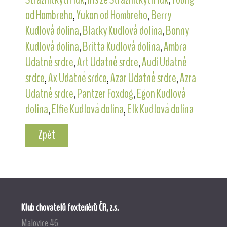
od Hombreho
,
Yukon od Hombreho
,
Berry
Kudlová dolina
,
Blacky Kudlová dolina
,
Bonny
Kudlová dolina
,
Britta Kudlová dolina
,
Ambra
Udatné srdce
,
Art Udatné srdce
,
Audi Udatné
srdce
,
Ax Udatné srdce
,
Azar Udatné srdce
,
Azra
Udatné srdce
,
Pantzer Foxdog
,
Egon Kudlová
dolina
,
Elfie Kudlová dolina
,
Elk Kudlová dolina
Zpět
Klub chovatelů foxteriérů ČR, z.s.
Malovice 46