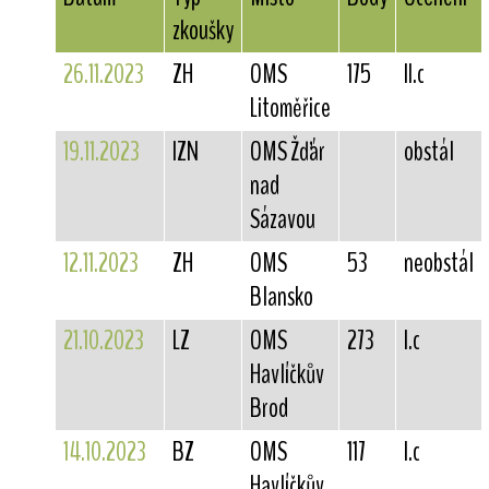
zkoušky
26.11.2023
ZH
OMS
175
II.c
Litoměřice
19.11.2023
IZN
OMS Žďár
obstál
nad
Sázavou
12.11.2023
ZH
OMS
53
neobstál
Blansko
21.10.2023
LZ
OMS
273
I.c
Havlíčkův
Brod
14.10.2023
BZ
OMS
117
I.c
Havlíčkův