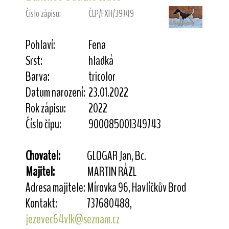
Číslo zápisu:
ČLP/FXH/39749
Pohlaví:
Fena
Srst:
hladká
Barva:
tricolor
Datum narození:
23.01.2022
Rok zápisu:
2022
Číslo čipu:
900085001349743
Chovatel:
GLOGAR Jan, Bc.
Majitel:
MARTIN RÁZL
Adresa majitele:
Mírovka 96, Havlíčkův Brod
Kontakt:
737680488,
jezevec64vlk@seznam.cz