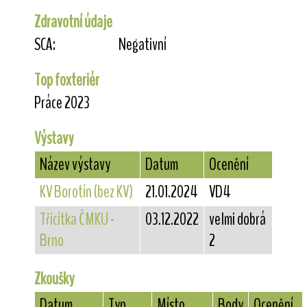
Zdravotní údaje
SCA:
Negativní
Top foxteriér
Práce 2023
Výstavy
Název výstavy
Datum
Ocenění
KV Borotín (bez KV)
21.01.2024
VD4
Třicítka ČMKU -
03.12.2022
velmi dobrá
Brno
2
Zkoušky
Datum
Typ
Místo
Body
Ocenění