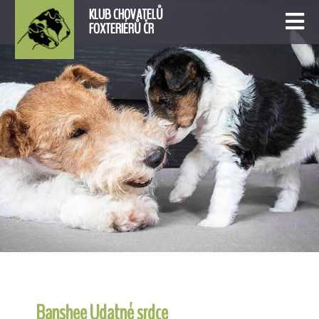
KLUB CHOVATELŮ
FOXTERIÉRŮ ČR
Banshee Udatné srdce