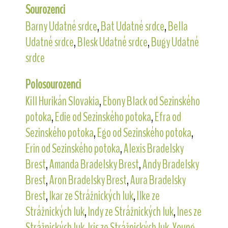
Sourozenci
Barny Udatné srdce
,
Bat Udatné srdce
,
Bella
Udatné srdce
,
Blesk Udatné srdce
,
Bugy Udatné
srdce
Polosourozenci
Kill Hurikán Slovakia
,
Ebony Black od Sezinského
potoka
,
Edie od Sezinského potoka
,
Efra od
Sezinského potoka
,
Ego od Sezinského potoka
,
Erin od Sezinského potoka
,
Alexis Bradelsky
Brest
,
Amanda Bradelsky Brest
,
Andy Bradelsky
Brest
,
Aron Bradelsky Brest
,
Aura Bradelsky
Brest
,
Ikar ze Strážnických luk
,
Ilke ze
Strážnických luk
,
Indy ze Strážnických luk
,
Ines ze
Strážnických luk
,
Iris ze Strážnických luk
,
Young