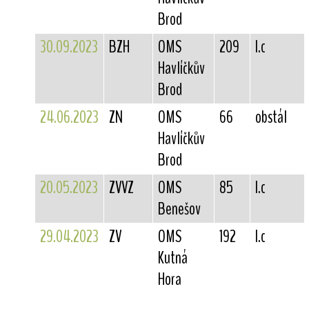
Brod
30.09.2023
BZH
OMS
209
I.c
Havlíčkův
Brod
24.06.2023
ZN
OMS
66
obstál
Havlíčkův
Brod
20.05.2023
ZVVZ
OMS
85
I.c
Benešov
29.04.2023
ZV
OMS
192
I.c
Kutná
Hora