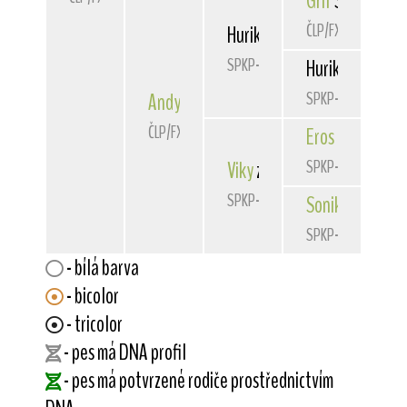
Grif
Steinbach 
ČLP/FXD/31479
Hurikán Slovakia
Hero
SPKP-3392
Hurikán Slovak
SPKP-3164
Andy
zo Sengetova
ČLP/FXD/37305
Eros
z Kuliaru
SPKP-3551
Viky
zo Sengetova
SPKP-3670
Sonika
zo Seng
SPKP-3369
- bílá barva
- bicolor
- tricolor
- pes má DNA profil
- pes má potvrzené rodiče prostřednictvím