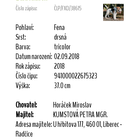
Číslo zápisu:
ČLP/FXD/38615
Pohlaví:
Fena
Srst:
drsná
Barva:
tricolor
Datum narození:
02.09.2018
Rok zápisu:
2018
Číslo čipu:
941000022675323
Výška:
37.0 cm
Chovatel:
Horáček Miroslav
Majitel:
KUMSTOVÁ PETRA MGR.
Adresa majitele:
U hřbitova 177, 460 01, Liberec -
Radčice