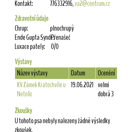
Kontakt:
776332916,
va2@centrum.cz
Zdravotní údaje
Chrup:
plnochrupý
Ende Gupta Syndr.:
Přenašeč
Luxace pately:
0/0
Výstavy
Název výstavy
Datum
Ocenění
KV Zámek Kratochvíle u
19.06.2021
velmi
Netolic
dobrá 3
Zkoušky
U tohoto psa nebyly nalezeny žádné výsledky
zkoušek.