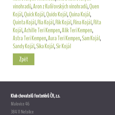
vinohradů
,
Aron z Kulířovských vinohradů
,
Quen
Kojál
,
Quick Kojál
,
Quido Kojál
,
Quina Kojál
,
Quinta Kojál
,
Ria Kojál
,
Rik Kojál
,
Rina Kojál
,
Rita
Kojál
,
Achille Teri Kempen
,
Alik Teri Kempen
,
Astra Teri Kempen
,
Aura Teri Kempen
,
Sam Kojál
,
Sandy Kojál
,
Sika Kojál
,
Sir Kojál
Zpět
Klub chovatelů foxteriérů ČR, z.s.
Malovice 46
384 11 Netolice