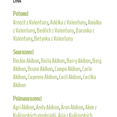
DNA
Potomci
Arnošt z Valentuny
,
Adélka z Valentuny
,
Amálka
z Valentuny
,
Bedřich z Valentuny
,
Barunka z
Valentuny
,
Betynka z Valentuny
Sourozenci
Beckie Akibon
,
Bella Akibon
,
Berry Akibon
,
Borg
Akibon
,
Bruno Akibon
,
Campo Akibon
,
Carlo
Akibon
,
Cayenne Akibon
,
Cecil Akibon
,
Cecilka
Akibon
Polosourozenci
Agri Akibon
,
Andy Akibon
,
Áron Akibon
,
Akim z
Kulířovských vinohradů
,
Aria z Kulířovských