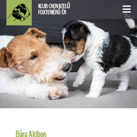
KLUB CHOVATELŮ
FOXTERIÉRŮ ČR
Bára Akibon