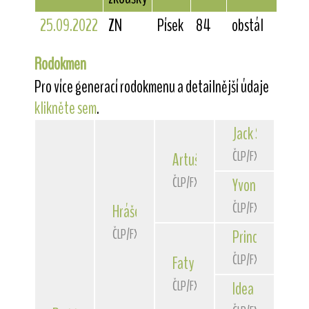
25.09.2022
ZN
Písek
84
obstál
Rodokmen
Pro více generací rodokmenu a detailnější údaje
klikněte sem
.
Jack Sparrow
od
ČLP/FXD/33988
Artuš
z Rataj
ČLP/FXD/34882
Yvonne
z Rataj
ČLP/FXD/33706
Hrášek
z Bambouzku
ČLP/FXD/36923
Princ
Tajfun
ČLP/FXD/31831
Faty
z Havlanky
ČLP/FXD/33352
Idea
Tajfun