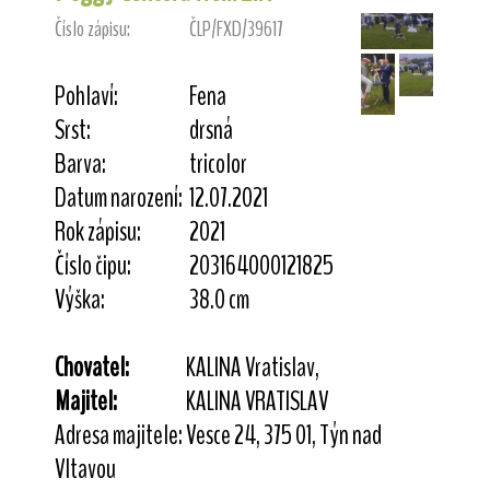
Číslo zápisu:
ČLP/FXD/39617
Pohlaví:
Fena
Srst:
drsná
Barva:
tricolor
Datum narození:
12.07.2021
Rok zápisu:
2021
Číslo čipu:
203164000121825
Výška:
38.0 cm
Chovatel:
KALINA Vratislav,
Majitel:
KALINA VRATISLAV
Adresa majitele:
Vesce 24, 375 01, Týn nad
Vltavou