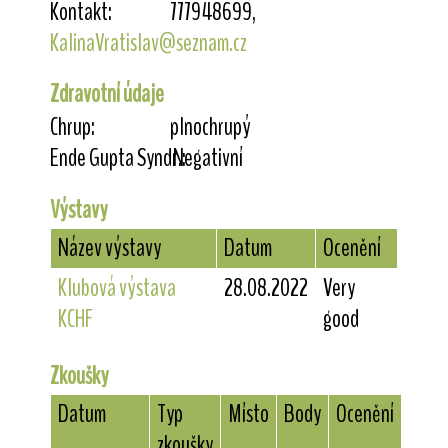
Kontakt:
777948699,
KalinaVratislav@seznam.cz
Zdravotní údaje
Chrup:
plnochrupý
Ende Gupta Syndr.:
Negativní
Výstavy
Název výstavy
Datum
Ocenění
Klubová výstava
28.08.2022
Very
KCHF
good
Zkoušky
Datum
Typ
Místo
Body
Ocenění
zkoušky