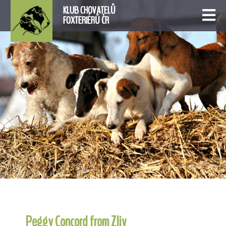
KLUB CHOVATELŮ
FOXTERIÉRŮ ČR
Peggy Concord from Zliv