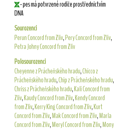
- pes má potvrzené rodiče prostřednictvím
DNA
Sourozenci
Perun Concord from Zliv
,
Pery Concord from Zliv
,
Petra Johny Concord from Zliv
Polosourozenci
Cheyenne z Prácheňského hradu
,
Chicco z
Prácheňského hradu
,
Chip z Prácheňského hradu
,
Chriss z Prácheňského hradu
,
Kali Concord from
Zliv
,
Kaudy Concord from Zliv
,
Kendy Concord
from Zliv
,
Kerry King Concord from Zliv
,
Kurt
Concord from Zliv
,
Mak Concord from Zliv
,
Marla
Concord from Zliv
,
Meryl Concord from Zliv
,
Mony