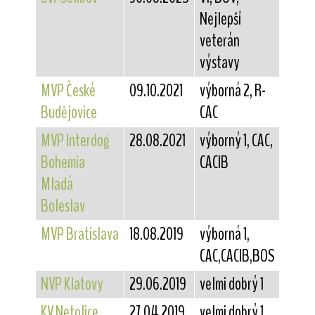
Nejlepší
veterán
výstavy
MVP České
09.10.2021
výborná 2, R-
Budějovice
CAC
MVP Interdog
28.08.2021
výborný 1, CAC,
Bohemia
CACIB
Mladá
Boleslav
MVP Bratislava
18.08.2019
výborná 1,
CAC,CACIB,BOS
NVP Klatovy
29.06.2019
velmi dobrý 1
KV Netolice
27.04.2019
velmi dobrý 1