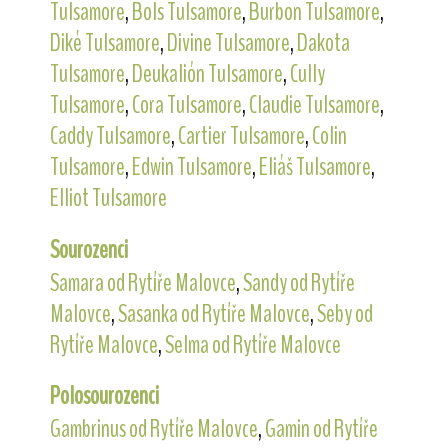
Tulsamore
,
Bols Tulsamore
,
Burbon Tulsamore
,
Diké Tulsamore
,
Divine Tulsamore
,
Dakota
Tulsamore
,
Deukalión Tulsamore
,
Cully
Tulsamore
,
Cora Tulsamore
,
Claudie Tulsamore
,
Caddy Tulsamore
,
Cartier Tulsamore
,
Colin
Tulsamore
,
Edwin Tulsamore
,
Eliáš Tulsamore
,
Elliot Tulsamore
Sourozenci
Samara od Rytíře Malovce
,
Sandy od Rytíře
Malovce
,
Sasanka od Rytíře Malovce
,
Seby od
Rytíře Malovce
,
Selma od Rytíře Malovce
Polosourozenci
Gambrinus od Rytíře Malovce
,
Gamin od Rytíře