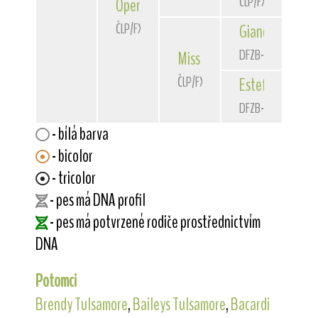
ČLP/FXH/33955
Opera
od Rytíře Malovce
ČLP/FXH/35885
Giancarlo
de la
DFZB-06 1180
Miss Marple
de la Rosa
ČLP/FXH/34472
Estefania
de la
DFZB-05 1124
- bílá barva
- bicolor
- tricolor
- pes má DNA profil
- pes má potvrzené rodiče prostřednictvím
DNA
Potomci
Brendy Tulsamore
,
Baileys Tulsamore
,
Bacardi