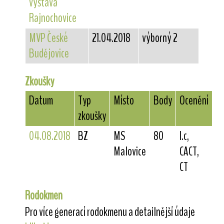
výstava
Rajnochovice
MVP České
21.04.2018
výborný 2
Budějovice
Zkoušky
Datum
Typ
Místo
Body
Ocenění
zkoušky
04.08.2018
BZ
MS
80
I.c,
Malovice
CACT,
CT
Rodokmen
Pro více generací rodokmenu a detailnější údaje