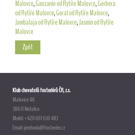
Malovce
,
Ganzanie od Rytíře Malovce
,
Gerbera
od Rytíře Malovce
,
Goral od Rytíře Malovce
,
Jambalaja od Rytíře Malovce
,
Jasmín od Rytíře
Malovce
Zpět
Klub chovatelů foxteriérů ČR, z.s.
Malovice 46
384 11 Netolice
Mobil: +420 607 630 483
Email:
predseda@foxterrier.cz