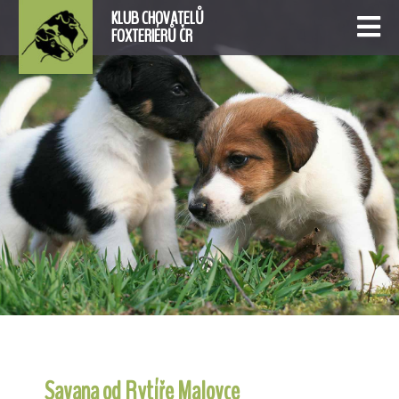
KLUB CHOVATELŮ
FOXTERIÉRŮ ČR
Savana od Rytíře Malovce