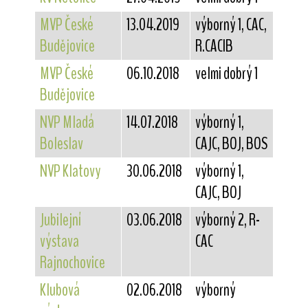
MVP České
13.04.2019
výborný 1, CAC,
Budějovice
R.CACIB
MVP České
06.10.2018
velmi dobrý 1
Budějovice
NVP Mladá
14.07.2018
výborný 1,
Boleslav
CAJC, BOJ, BOS
NVP Klatovy
30.06.2018
výborný 1,
CAJC, BOJ
Jubilejní
03.06.2018
výborný 2, R-
výstava
CAC
Rajnochovice
Klubová
02.06.2018
výborný