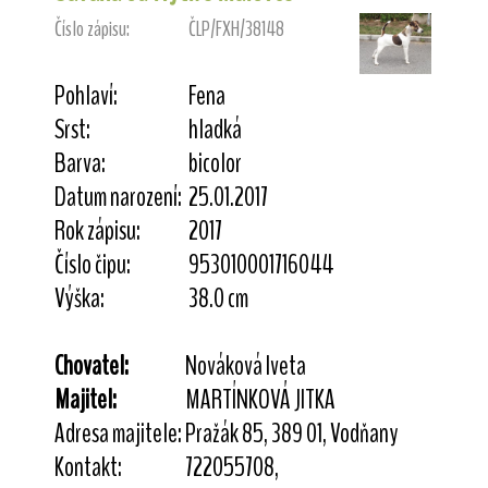
Číslo zápisu:
ČLP/FXH/38148
Pohlaví:
Fena
Srst:
hladká
Barva:
bicolor
Datum narození:
25.01.2017
Rok zápisu:
2017
Číslo čipu:
953010001716044
Výška:
38.0 cm
Chovatel:
Nováková Iveta
Majitel:
MARTÍNKOVÁ JITKA
Adresa majitele:
Pražák 85, 389 01, Vodňany
Kontakt:
722055708,