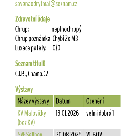
savanaodrytmal@seznam.cz
Zdravotní údaje
Chrup:
neplnochrupý
Chrup poznámka:
Chybí 2x M3
Luxace pately:
0/0
Seznam titulů
C.I.B., Champ.CZ
Výstavy
Název výstavy
Datum
Ocenění
KV Malovičky
18.01.2026
velmi dobrá 1
(bez KV)
SVF Selibov
30.08.2025
V1, BOV,