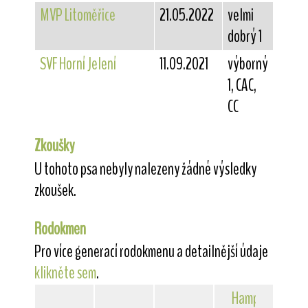
MVP Litoměřice
21.05.2022
velmi
dobrý 1
SVF Horní Jelení
11.09.2021
výborný
1, CAC,
CC
Zkoušky
U tohoto psa nebyly nalezeny žádné výsledky
zkoušek.
Rodokmen
Pro více generací rodokmenu a detailnější údaje
klikněte sem
.
Hampton
Courts