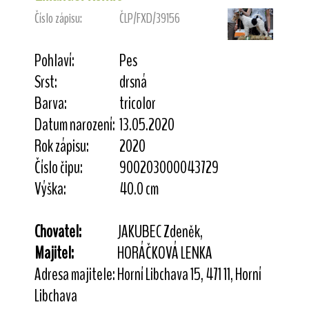
Číslo zápisu:
ČLP/FXD/39156
Pohlaví:
Pes
Srst:
drsná
Barva:
tricolor
Datum narození:
13.05.2020
Rok zápisu:
2020
Číslo čipu:
900203000043729
Výška:
40.0 cm
Chovatel:
JAKUBEC Zdeněk,
Majitel:
HORÁČKOVÁ LENKA
Adresa majitele:
Horní Libchava 15, 471 11, Horní
Libchava