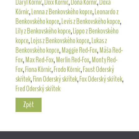
Daryl Körnic
,
Dixx Körnic
,
Dona Körnic
,
Doxa
Körnic
,
Lenna z Benkovského kopce
,
Leonardo z
Benkovského kopce
,
Levis z Benkovského kopce
,
Lily z Benkovského kopce
,
Lippo z Benkovského
kopce
,
Lojss z Benkovského kopce
,
Lukas z
Benkovského kopce
,
Maggie Red-Fox
,
Máša Red-
Fox
,
Max Red-Fox
,
Merlin Red-Fox
,
Monty Red-
Fox
,
Fiona Körnic
,
Frodo Körnic
,
Faust Oderský
skřítek
,
Finn Oderský skřítek
,
Fox Oderský skřítek
,
Fred Oderský skřítek
Zpět