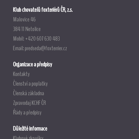
Klub chovatelů foxteriérů ČR, z.s.
Malovice 46
384 11 Netolice
Mobil: +420 607 630 483
Email:
predseda@foxterrier.cz
Organizace a předpisy
Kontakty
Členství a poplatky
Členská základna
Zpravodaj KCHF ČR
Řády a předpisy
Důležité informace
Klubové zkoušky