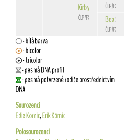
ČLP/FXD/31793
Kirby
z Benkovského kopce
ČLP/FXD/33144
Bea
Star Frank
ČLP/FXD/29799
- bílá barva
- bicolor
- tricolor
- pes má DNA profil
- pes má potvrzené rodiče prostřednictvím
DNA
Sourozenci
Edie Körnic
,
Erik Körnic
Polosourozenci