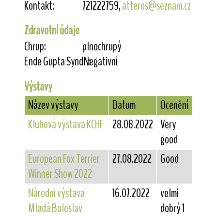
Kontakt:
721222759,
atteros@seznam.cz
Zdravotní údaje
Chrup:
plnochrupý
Ende Gupta Syndr.:
Negativní
Výstavy
Název výstavy
Datum
Ocenění
Klubová výstava KCHF
28.08.2022
Very
good
European Fox Terrier
27.08.2022
Good
Winner Show 2022
Národní výstava
16.07.2022
velmi
Mladá Boleslav
dobrý 1