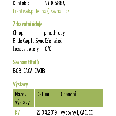
Kontakt:
777006887,
frantisek.polehna@seznam.cz
Zdravotní údaje
Chrup:
plnochrupý
Ende Gupta Syndr.:
Přenašeč
Luxace pately:
0/0
Seznam titulů
BOB, CACA, CACIB
Výstavy
Název
Datum
Ocenění
výstavy
KV
27.04.2019
výborný 1, CAC, CC