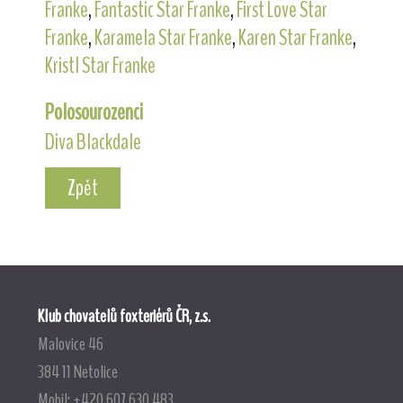
Franke
,
Fantastic Star Franke
,
First Love Star
Franke
,
Karamela Star Franke
,
Karen Star Franke
,
Kristl Star Franke
Polosourozenci
Diva Blackdale
Zpět
Klub chovatelů foxteriérů ČR, z.s.
Malovice 46
384 11 Netolice
Mobil: +420 607 630 483