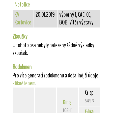
Netolice
KV
20.01.2019
výborný 1, CAC, CC,
Karlovice
BOB, Vítěz výstavy
Zkoušky
U tohoto psa nebyly nalezeny žádné výsledky
zkoušek.
Rodokmen
Pro více generací rodokmenu a detailnější údaje
klikněte sem
.
Crispy
Legacy
S49746/2007
King Arthur
van Foliny Home
LOSH 1106553
Ginagee
van Fo