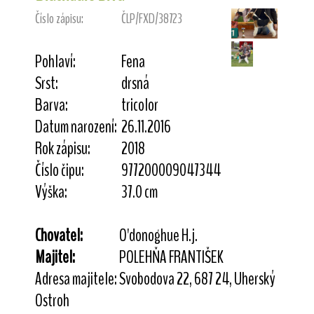
Číslo zápisu:
ČLP/FXD/38723
Pohlaví:
Fena
Srst:
drsná
Barva:
tricolor
Datum narození:
26.11.2016
Rok zápisu:
2018
Číslo čipu:
977200009047344
Výška:
37.0 cm
Chovatel:
O'donoghue H.j.
Majitel:
POLEHŇA FRANTIŠEK
Adresa majitele:
Svobodova 22, 687 24, Uherský
Ostroh