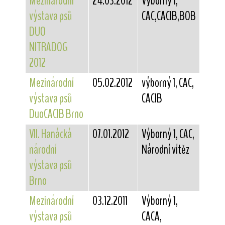
Mezinárodní
24.03.2012
Výborný 1,
výstava psů
CAC,CACIB,BOB
DUO
NITRADOG
2012
Mezinárodní
05.02.2012
výborný 1, CAC,
výstava psů
CACIB
DuoCACIB Brno
VII. Hanácká
07.01.2012
Výborný 1, CAC,
národní
Národní vítěz
výstava psů
Brno
Mezinárodní
03.12.2011
Výborný 1,
výstava psů
CACA,