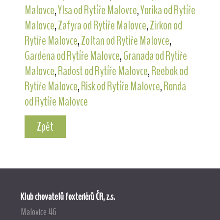
Malovce
,
Ylsa od Rytíře Malovce
,
Yorika od Rytíře
Malovce
,
Zafyra od Rytíře Malovce
,
Zirkon od
Rytíře Malovce
,
Zoltan od Rytíře Malovce
,
Gardéna od Rytíře Malovce
,
Granada od Rytíře
Malovce
,
Radost od Rytíře Malovce
,
Reebok od
Rytíře Malovce
,
Risk od Rytíře Malovce
,
Ronda
od Rytíře Malovce
Zpět
Klub chovatelů foxteriérů ČR, z.s.
Malovice 46