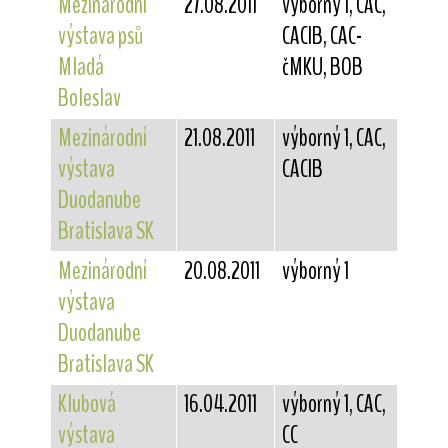
Mezinárodní
27.08.2011
výborný 1, CAC,
výstava psů
CACIB, CAC-
Mladá
čMKU, BOB
Boleslav
Mezinárodní
21.08.2011
výborný 1, CAC,
výstava
CACIB
Duodanube
Bratislava SK
Mezinárodní
20.08.2011
výborný 1
výstava
Duodanube
Bratislava SK
Klubová
16.04.2011
výborný 1, CAC,
výstava
CC