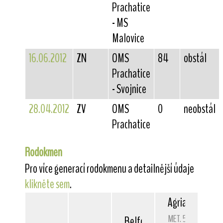
Prachatice
- MS
Malovice
16.06.2012
ZN
OMS
84
obstál
Prachatice
- Svojnice
28.04.2012
ZV
OMS
0
neobstál
Prachatice
Rodokmen
Pro více generací rodokmenu a detailnější údaje
klikněte sem
.
Agria
Giorgio A
MET. 5306/03
Belfox
Diabolo