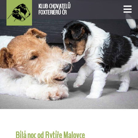
KLUB CHOVATELŮ
FOXTERIÉRŮ ČR
Bílá noc od Rytíře Malovce