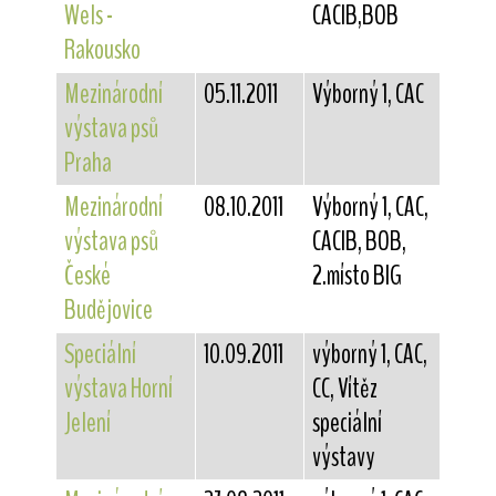
Wels -
CACIB,BOB
Rakousko
Mezinárodní
05.11.2011
Výborný 1, CAC
výstava psů
Praha
Mezinárodní
08.10.2011
Výborný 1, CAC,
výstava psů
CACIB, BOB,
České
2.místo BIG
Budějovice
Speciální
10.09.2011
výborný 1, CAC,
výstava Horní
CC, Vítěz
Jelení
speciální
výstavy