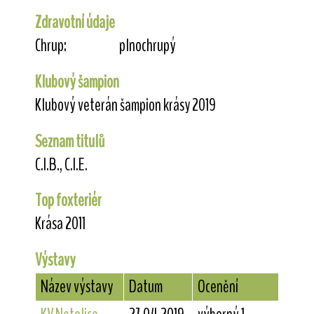
Zdravotní údaje
Chrup:
plnochrupý
Klubový šampion
Klubový veterán šampion krásy 2019
Seznam titulů
C.I.B., C.I.E.
Top foxteriér
Krása 2011
Výstavy
Název výstavy
Datum
Ocenění