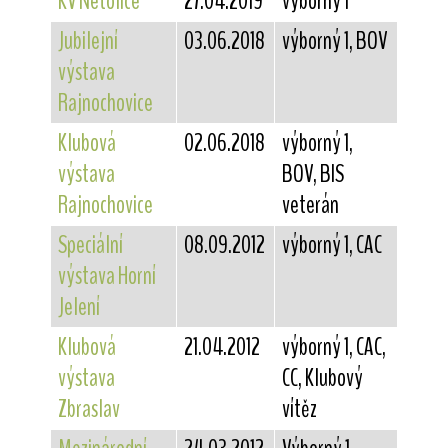
KV Netolice
27.04.2019
výborný 1
Jubilejní
03.06.2018
výborný 1, BOV
výstava
Rajnochovice
Klubová
02.06.2018
výborný 1,
výstava
BOV, BIS
Rajnochovice
veterán
Speciální
08.09.2012
výborný 1, CAC
výstava Horní
Jelení
Klubová
21.04.2012
výborný 1, CAC,
výstava
CC, Klubový
Zbraslav
vítěz