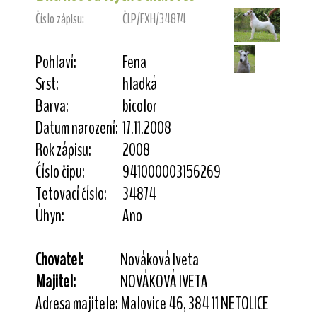
Číslo zápisu:
ČLP/FXH/34874
Pohlaví:
Fena
Srst:
hladká
Barva:
bicolor
Datum narození:
17.11.2008
Rok zápisu:
2008
Číslo čipu:
941000003156269
Tetovací číslo:
34874
Úhyn:
Ano
Chovatel:
Nováková Iveta
Majitel:
NOVÁKOVÁ IVETA
Adresa majitele:
Malovice 46, 384 11 NETOLICE