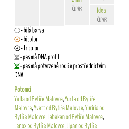
ČLP/FXH/30217
Idea
od Rytíře 
ČLP/FXH/27386
- bílá barva
- bicolor
- tricolor
- pes má DNA profil
- pes má potvrzené rodiče prostřednictvím
DNA
Potomci
Yalla od Rytíře Malovce
,
Yurta od Rytíře
Malovce
,
Yvett od Rytíře Malovce
,
Yuriria od
Rytíře Malovce
,
Labakan od Rytíře Malovce
,
Lenox od Rytíře Malovce
,
Lipan od Rytíře