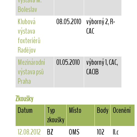
výstava M.
Boleslav
Klubová
08.05.2010
výborný 2, R-
výstava
CAC
foxteriérů
Radějov
Mezinárodní
01.05.2010
výborný 1, CAC,
výstava psů
CACIB
Praha
Zkoušky
Datum
Typ
Místo
Body
Ocenění
zkoušky
12.08.2012
BZ
OMS
102
II.c