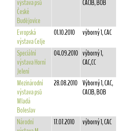
výstava psů
CACIB, BOB
České
Budějovice
Evropská
01.10.2010
výborný 1, CAC
výstava Celje
Speciální
04.09.2010
výborný 1,
výstava Horní
CAC,CC
Jelení
Mezinárodní
28.08.2010
Výborný 1, CAC,
výstava psů
CACIB, BOB
Mladá
Boleslav
Národní
17.07.2010
výborný 1, CAC