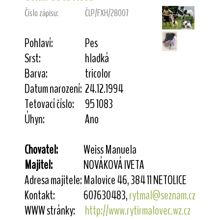
Číslo zápisu:
ČLP/FXH/28007
Pohlaví:
Pes
Srst:
hladká
Barva:
tricolor
Datum narození:
24.12.1994
Tetovací číslo:
95 1083
Úhyn:
Ano
Chovatel:
Weiss Manuela
Majitel:
NOVÁKOVÁ IVETA
Adresa majitele:
Malovice 46, 384 11 NETOLICE
Kontakt:
607630483,
rytmal@seznam.cz
WWW stránky:
http://www.rytirmalovec.wz.cz