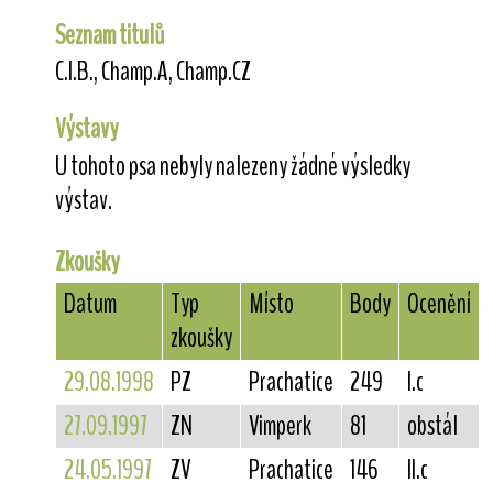
Seznam titulů
C.I.B., Champ.A, Champ.CZ
Výstavy
U tohoto psa nebyly nalezeny žádné výsledky
výstav.
Zkoušky
Datum
Typ
Místo
Body
Ocenění
zkoušky
29.08.1998
PZ
Prachatice
249
I.c
27.09.1997
ZN
Vimperk
81
obstál
24.05.1997
ZV
Prachatice
146
II.c