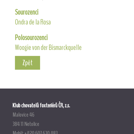
Sourozenci
Ondra de la Rosa
Polosourozenci
Woogie von der Bismarckquelle
Zpět
Klub chovatelů foxteriérů ČR, z.s.
Malovice 46
384 11 Netolice
Mobil: +420 607 630 483