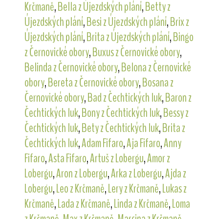
Krčmaně
,
Bella z Újezdských plání
,
Betty z
Újezdských plání
,
Besi z Újezdských plání
,
Brix z
Újezdských plání
,
Brita z Újezdských plání
,
Bingo
z Černovické obory
,
Buxus z Černovické obory
,
Belinda z Černovické obory
,
Belona z Černovické
obory
,
Bereta z Černovické obory
,
Bosana z
Černovické obory
,
Bad z Čechtických luk
,
Baron z
Čechtických luk
,
Bony z Čechtických luk
,
Bessy z
Čechtických luk
,
Bety z Čechtických luk
,
Brita z
Čechtických luk
,
Adam Fifaro
,
Aja Fifaro
,
Anny
Fifaro
,
Asta Fifaro
,
Artuš z Lobergu
,
Amor z
Lobergu
,
Aron z Lobergu
,
Arka z Lobergu
,
Ajda z
Lobergu
,
Leo z Krčmaně
,
Lery z Krčmaně
,
Lukas z
Krčmaně
,
Lada z Krčmaně
,
Linda z Krčmaně
,
Loma