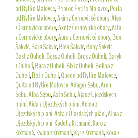
od Rytíře Malovce
,
Prim od Rytíře Malovce
,
Perla
od Rytíře Malovce
,
Akim z Černovické obory
,
Alex
z Černovické obory
,
Axel z Černovické obory
,
Alfa
z Černovické obory
,
Aura z Černovické obory
,
Ben
Šakvic
,
Bára Šakvic
,
Bina Šakvic
,
Bony Šakvic
,
Bast z Ouhelí
,
Boss z Ouhelí
,
Bros z Ouhelí
,
Baryk
z Ouhelí
,
Bára z Ouhelí
,
Bixi z Ouhelí
,
Belina z
Ouhelí
,
Bet z Ouhelí
,
Queen od Rytíře Malovce
,
Quita od Rytíře Malovce
,
Adager Sebu
,
Aron
Sebu
,
Alba Sebu
,
Asta Sebu
,
Ajax z Újezdských
plání
,
Aida z Újezdských plání
,
Adina z
Újezdských plání
,
Asta z Újezdských plání
,
Alma z
Újezdských plání
,
Kadet z Krčmaně
,
Karo z
Krčmaně
,
Kwido z Krčmaně
,
Kyr z Krčmaně
,
Kora z