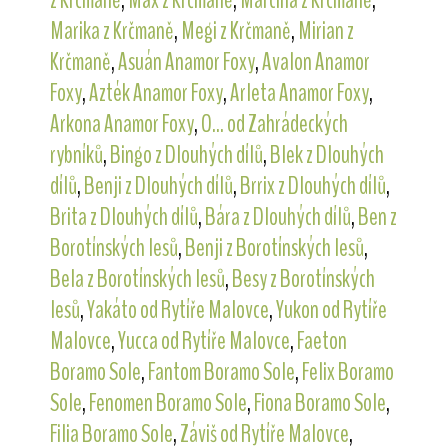
z Krčmaně
,
Max z Krčmaně
,
Marcina z Krčmaně
,
Marika z Krčmaně
,
Megi z Krčmaně
,
Mirian z
Krčmaně
,
Asuán Anamor Foxy
,
Avalon Anamor
Foxy
,
Azték Anamor Foxy
,
Arleta Anamor Foxy
,
Arkona Anamor Foxy
,
O... od Zahrádeckých
rybníků
,
Bingo z Dlouhých dílů
,
Blek z Dlouhých
dílů
,
Benji z Dlouhých dílů
,
Brrix z Dlouhých dílů
,
Brita z Dlouhých dílů
,
Bára z Dlouhých dílů
,
Ben z
Borotínských lesů
,
Benji z Borotínských lesů
,
Bela z Borotínských lesů
,
Besy z Borotínských
lesů
,
Yakáto od Rytíře Malovce
,
Yukon od Rytíře
Malovce
,
Yucca od Rytíře Malovce
,
Faeton
Boramo Sole
,
Fantom Boramo Sole
,
Felix Boramo
Sole
,
Fenomen Boramo Sole
,
Fiona Boramo Sole
,
Filia Boramo Sole
,
Záviš od Rytíře Malovce
,