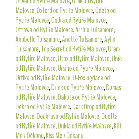
Oliver od Rytíře Malovce
,
Orlík od Rytíře
Malovce
,
Oxford od Rytíře Malovce
,
Odeta od
Rytíře Malovce
,
Ondra od Rytíře Malovce
,
Ottawa od Rytíře Malovce
,
Archie Tulsamore
,
Anabelle Tulsamore
,
Anette Tulsamore
,
Aylin
Tulsamore
,
Top Secret od Rytíře Malovce
,
Uram
od Rytíře Malovce
,
Utax od Rytíře Malovce
,
Unie
od Rytíře Malovce
,
Ursine od Rytíře Malovce
,
Urtika od Rytíře Malovce
,
U-Foxingdane od
Rytíře Malovce
,
Drink od Rytíře Malovce
,
Dumas
od Rytíře Malovce
,
Dakota od Rytíře Malovce
,
Debra od Rytíře Malovce
,
Dark Drop od Rytíře
Malovce
,
Doubrava od Rytíře Malovce
,
Duetta
od Rytíře Malovce
,
Dukla od Rytíře Malovce
,
Kill
Me z Děkanu
,
Kiss Me z Děkanu