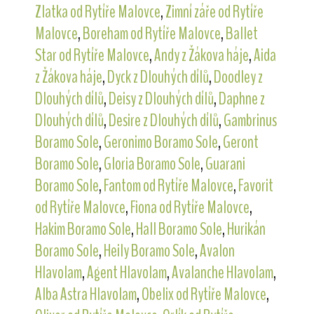
Zlatka od Rytíře Malovce
,
Zimní záře od Rytíře
Malovce
,
Boreham od Rytíře Malovce
,
Ballet
Star od Rytíře Malovce
,
Andy z Žákova háje
,
Aida
z Žákova háje
,
Dyck z Dlouhých dílů
,
Doodley z
Dlouhých dílů
,
Deisy z Dlouhých dílů
,
Daphne z
Dlouhých dílů
,
Desire z Dlouhých dílů
,
Gambrinus
Boramo Sole
,
Geronimo Boramo Sole
,
Geront
Boramo Sole
,
Gloria Boramo Sole
,
Guarani
Boramo Sole
,
Fantom od Rytíře Malovce
,
Favorit
od Rytíře Malovce
,
Fiona od Rytíře Malovce
,
Hakim Boramo Sole
,
Hall Boramo Sole
,
Hurikán
Boramo Sole
,
Heily Boramo Sole
,
Avalon
Hlavolam
,
Agent Hlavolam
,
Avalanche Hlavolam
,
Alba Astra Hlavolam
,
Obelix od Rytíře Malovce
,