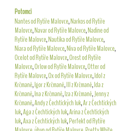
Potomci
Nantes od Rytíře Malovce
,
Narkos od Rytíře
Malovce
,
Navar od Rytíře Malovce
,
Nadine od
Rytíře Malovce
,
Nautika od Rytíře Malovce
,
Niara od Rytíře Malovce
,
Niva od Rytíře Malovce
,
Ocelot od Rytíře Malovce
,
Orest od Rytíře
Malovce
,
Orlow od Rytíře Malovce
,
Otter od
Rytíře Malovce
,
Ox od Rytíře Malovce
,
Idol z
Krčmaně
,
Igor z Krčmaně
,
Ill z Krčmaně
,
Ida z
Krčmaně
,
Ina z Krčmaně
,
Iza z Krčmaně
,
Jenny z
Krčmaně
,
Andy z Čechtických luk
,
Ar z Čechtických
luk
,
Aga z Čechtických luk
,
Arina z Čechtických
luk
,
Axa z Čechtických luk
,
Perfekt od Rytíře
Malovce
,
úhyn od Rytíře Malovce
,
Pretty White