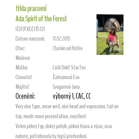
třída pracovní
Ada Spirit of the Forest
(ČLP/FXD/37532)
Datum narození:
17.02.2015
Otec:
Chalvin od Rytíře
Malovce
Matka:
Colli Orkif Star Fox
Chovatel:
Žalmanová Eva
Majitel:
Gregorová Jana
Ocenění:
výborný 1, CAC, CC
Very nice type, move well, nice head and expression, tail on
top, needs more presentation, excellent.
Velmi pěkný typ, dobrý pohyb, pěkná hlava a výraz, ocas
nahoře, potřebovala by lepší předvedení.