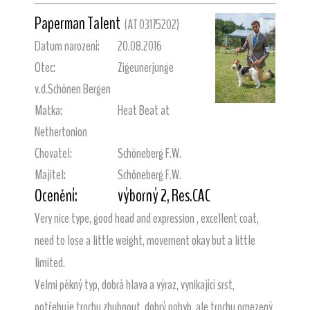
Paperman Talent
(AT 03175202)
Datum narození:
20.08.2016
Otec:
Zigeunerjunge
v.d.Schönen Bergen
Matka:
Heat Beat at
Nethertonion
Chovatel:
Schöneberg F.W.
Majitel:
Schöneberg F.W.
Ocenění:
výborný 2, Res.CAC
Very nice type, good head and expression , excellent coat,
need to lose a little weight, movement okay but a little
limited.
Velmi pěkný typ, dobrá hlava a výraz, vynikající srst,
potřebuje trochu zhubnout, dobrý pohyb, ale trochu omezený.