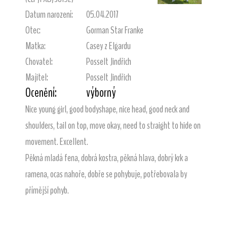
Datum narození:
05.04.2017
Otec:
Gorman Star Franke
Matka:
Casey z Elgardu
Chovatel:
Posselt Jindřich
Majitel:
Posselt Jindřich
Ocenění:
výborný
Nice young girl, good bodyshape, nice head, good neck and
shoulders, tail on top, move okay, need to straight to hide on
movement. Excellent.
Pěkná mladá fena, dobrá kostra, pěkná hlava, dobrý krk a
ramena, ocas nahoře, dobře se pohybuje, potřebovala by
přímější pohyb.