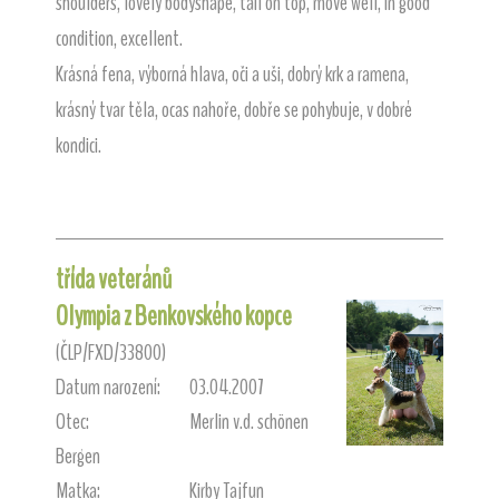
shoulders, lovely bodyshape, tail on top, move well, in good
condition, excellent.
Krásná fena, výborná hlava, oči a uši, dobrý krk a ramena,
krásný tvar těla, ocas nahoře, dobře se pohybuje, v dobré
kondici.
třída veteránů
Olympia z Benkovského kopce
(ČLP/FXD/33800)
Datum narození:
03.04.2007
Otec:
Merlin v.d. schönen
Bergen
Matka:
Kirby Tajfun