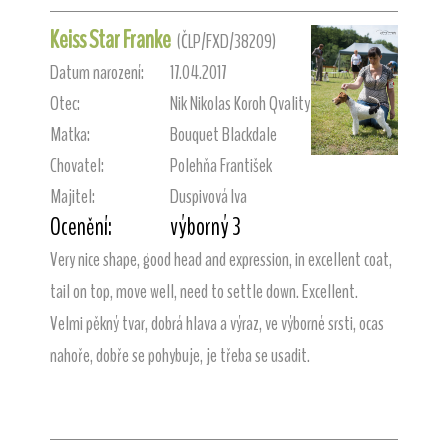
Keiss Star Franke
(ČLP/FXD/38209)
Datum narození:
17.04.2017
Otec:
Nik Nikolas Koroh Qvality
Matka:
Bouquet Blackdale
Chovatel:
Polehňa František
Majitel:
Duspivová Iva
Ocenění:
výborný 3
Very nice shape, good head and expression, in excellent coat,
tail on top, move well, need to settle down. Excellent.
Velmi pěkný tvar, dobrá hlava a výraz, ve výborné srsti, ocas
nahoře, dobře se pohybuje, je třeba se usadit.