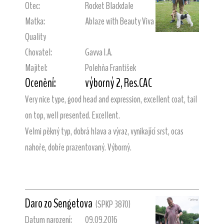
Otec:
Rocket Blackdale
Matka:
Ablaze with Beauty Viva
Quality
Chovatel:
Gavva I.A.
Majitel:
Polehňa František
Ocenění:
výborný 2, Res.CAC
Very nice type, good head and expression, excellent coat, tail
on top, well presented. Excellent.
Velmi pěkný typ, dobrá hlava a výraz, vynikající srst, ocas
nahoře, dobře prazentovaný. Výborný.
Daro zo Sengetova
(SPKP 3870)
Datum narození:
09.09.2016