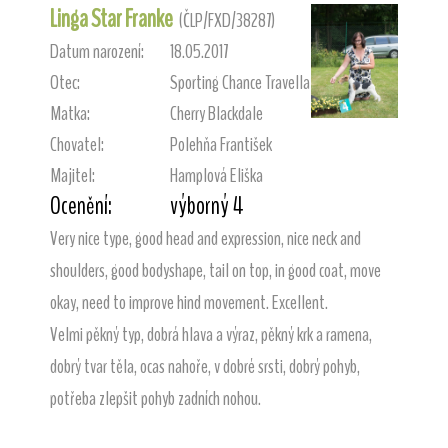
Linga Star Franke
(ČLP/FXD/38287)
Datum narození:
18.05.2017
Otec:
Sporting Chance Travella
Matka:
Cherry Blackdale
Chovatel:
Polehňa František
Majitel:
Hamplová Eliška
Ocenění:
výborný 4
Very nice type, good head and expression, nice neck and
shoulders, good bodyshape, tail on top, in good coat, move
okay, need to improve hind movement. Excellent.
Velmi pěkný typ, dobrá hlava a výraz, pěkný krk a ramena,
dobrý tvar těla, ocas nahoře, v dobré srsti, dobrý pohyb,
potřeba zlepšit pohyb zadních nohou.