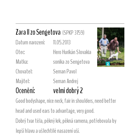
Zara II zo Sengetova
(SPKP 3759)
Datum narození:
11.05.2013
Otec:
Hero Hurikán Slovakia
Matka:
sonika zo Sengetova
Chovatel:
Seman Pavol
Majitel:
Seman Andrej
Ocenění:
velmi dobrý 2
Good bodyshape, nice neck, fair in shoulders, need better
head and used ears to advantage, very good.
Dobrý tvar těla, pěkný krk, pěkná ramena, potřebovala by
lepší hlavu a ušlechtilé nasazení uší.