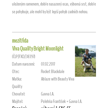
uloženým ramenem, dobře nasazený ocas, výborná srst, dobře
se pohybuje, ale mohl by být lepší pohyb zadních nohou.
mezitřída
Viva Quality Bright Moonlight
(ČLP/FXD/38397)
Datum narození:
07.02.2017
Otec:
Rocket Blackdale
Matka:
Ablaze with Beauty Viva
Quality
Chovatel:
Gavva I.A.
Majitel:
Polehňa František + Gavva I.A.