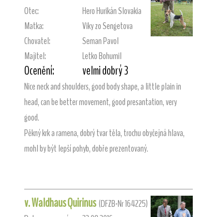
Otec:
Hero Hurikán Slovakia
Matka:
Viky zo Sengetova
Chovatel:
Seman Pavol
Majitel:
Letko Bohumil
Ocenění:
velmi dobrý 3
Nice neck and shoulders, good body shape, a little plain in
head, can be better movement, good presantation, very
good.
Pěkný krk a ramena, dobrý tvar těla, trochu obyčejná hlava,
mohl by být lepší pohyb, dobře prezentovaný.
v. Waldhaus Quirinus
(DFZB-Nr 164225)