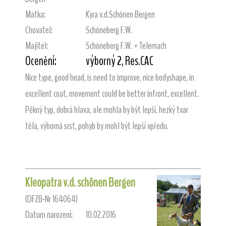
Matka:
Kyra v.d.Schönen Bergen
Chovatel:
Schöneberg F.W.
Majitel:
Schöneberg F.W. + Telemach
Ocenění:
výborný 2, Res.CAC
Nice type, good head, is need to improve, nice bodyshape, in
excellent coat, movement could be better infront, excellent.
Pěkný typ, dobrá hlava, ale mohla by být lepší, hezký tvar
těla, výborná srst, pohyb by mohl být lepší vpředu.
Kleopatra v.d. schönen Bergen
(DFZB-Nr 164064)
Datum narození:
10.02.2016