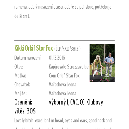
ramena, dobrý nasazení ocasu, dobře se pohybue, potřebuje
delší srst.
Kikki Orkif Star Fox
(ČLP/FXD/38131)
Datum narození:
01.12.2016
Otec:
Kapjroyale Strozzavolpe
Matka:
Corri Orkif Star Fox
Chovatel:
Vařechová Leona
Majitel:
Vařechová Leona
Ocenění:
výborný 1, CAC, CC, Klubový
vítěz, BOS
Lovely bitch, excellent in head, eyes and ears, good neck and