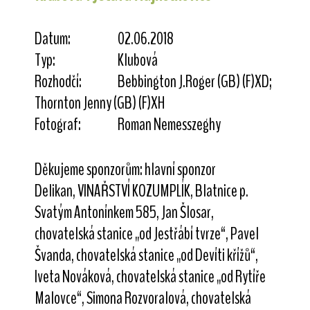
Datum:
02.06.2018
Typ:
Klubová
Rozhodčí:
Bebbington J.Roger (GB) (F)XD;
Thornton Jenny (GB) (F)XH
Fotograf:
Roman Nemesszeghy
Děkujeme sponzorům: hlavní sponzor
Delikan, VINAŘSTVÍ KOZUMPLÍK, Blatnice p.
Svatým Antonínkem 585, Jan Šlosar,
chovatelská stanice „od Jestřábí tvrze“, Pavel
Švanda, chovatelská stanice „od Devíti křížů“,
Iveta Nováková, chovatelská stanice „od Rytíře
Malovce“, Simona Rozvoralová, chovatelská