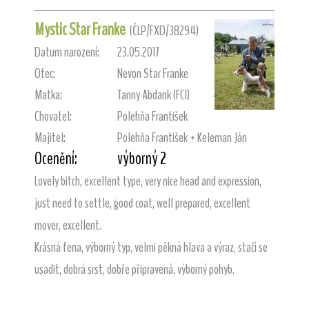
Mystic Star Franke
(ČLP/FXD/38294)
Datum narození:
23.05.2017
Otec:
Nevon Star Franke
Matka:
Tanny Abdank (FCI)
Chovatel:
Polehňa František
Majitel:
Polehňa František + Keleman Ján
Ocenění:
výborný 2
Lovely bitch, excellent type, very nice head and expression,
just need to settle, good coat, well prepared, excellent
mover, excellent.
Krásná fena, výborný typ, velmi pěkná hlava a výraz, stačí se
usadit, dobrá srst, dobře připravená, výborný pohyb.