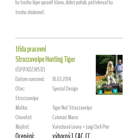
by trochu lépe upravit hlavu, dobrý pohyb, potřeboval by
trochu zhubnout.
třída pracovní
Strozzavolpe Hunting Tiger
(ČLP/FXD/38572)
Datum narození:
10.03.2014
Otec:
Special Design
Strozzavolpe
Matka:
Tiger Nut Strozzavolpe
Chovatel:
Calonaci Marco
Majitel:
Vařechová Leona + Luigi Deli Pier
Ocenění:
výborný 1, CAC, CC