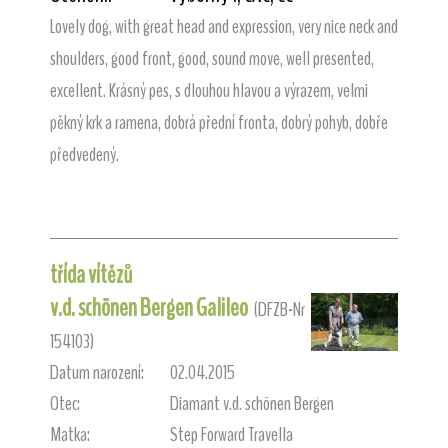
Lovely dog, with great head and expression, very nice neck and
shoulders, good front, good, sound move, well presented,
excellent. Krásný pes, s dlouhou hlavou a výrazem, velmi
pěkný krk a ramena, dobrá přední fronta, dobrý pohyb, dobře
předvedený.
třída vítězů
v.d. schönen Bergen Galileo
(DFZB-Nr
154103)
Datum narození:
02.04.2015
Otec:
Diamant v.d. schönen Bergen
Matka:
Step Forward Travella