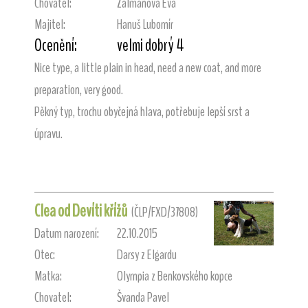
Chovatel:
Žalmanová Eva
Majitel:
Hanuš Lubomír
Ocenění:
velmi dobrý 4
Nice type, a little plain in head, need a new coat, and more
preparation, very good.
Pěkný typ, trochu obyčejná hlava, potřebuje lepší srst a
úpravu.
Clea od Devíti křížů
(ČLP/FXD/37808)
Datum narození:
22.10.2015
Otec:
Darsy z Elgardu
Matka:
Olympia z Benkovského kopce
Chovatel:
Švanda Pavel