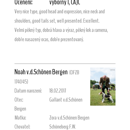
Ocenění:
výborný 1, CAJC
Very nice type, good head and expression, nice neck and
shoulders, good tails set, well presented. Excellent.
Velmi pěkný typ, dobrá hlava a výraz, pěkný krk a ramena,
dobře nasazený ocas, dobře prezentovaný.
Noah v.d.Schönen Bergen
(DFZB
174045)
Datum narození:
18.02.2017
Otec:
Gallant v.d.Schönen
Bergen
Matka:
Zora v.d.Schönen Bergen
Chovatel:
Schöneberg F.W.