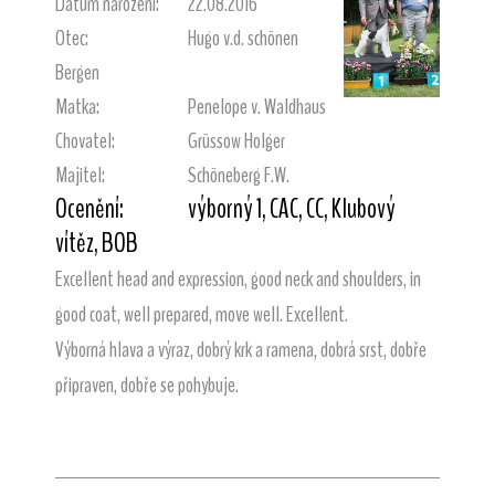
Datum narození:
22.08.2016
Otec:
Hugo v.d. schönen
Bergen
Matka:
Penelope v. Waldhaus
Chovatel:
Grüssow Holger
Majitel:
Schöneberg F.W.
Ocenění:
výborný 1, CAC, CC, Klubový
vítěz, BOB
Excellent head and expression, good neck and shoulders, in
good coat, well prepared, move well. Excellent.
Výborná hlava a výraz, dobrý krk a ramena, dobrá srst, dobře
připraven, dobře se pohybuje.