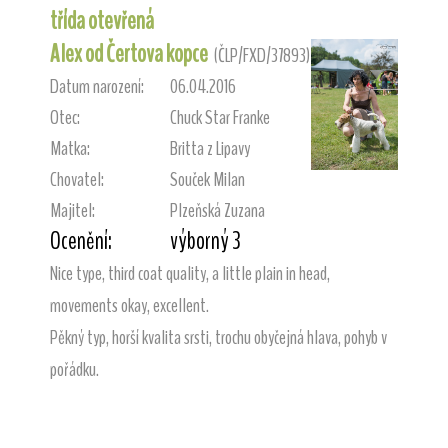
třída otevřená
Alex od Čertova kopce
(ČLP/FXD/37893)
Datum narození:
06.04.2016
Otec:
Chuck Star Franke
Matka:
Britta z Lipavy
Chovatel:
Souček Milan
Majitel:
Plzeňská Zuzana
Ocenění:
výborný 3
Nice type, third coat quality, a little plain in head,
movements okay, excellent.
Pěkný typ, horší kvalita srsti, trochu obyčejná hlava, pohyb v
pořádku.