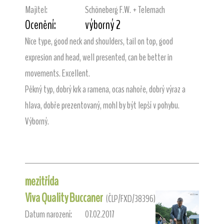
Majitel:
Schöneberg F.W. + Telemach
Ocenění:
výborný 2
Nice type, good neck and shoulders, tail on top, good
expresion and head, well presented, can be better in
movements. Excellent.
Pěkný typ, dobrý krk a ramena, ocas nahoře, dobrý výraz a
hlava, dobře prezentovaný, mohl by být lepší v pohybu.
Výborný.
mezitřída
Viva Quality Buccaner
(ČLP/FXD/38396)
Datum narození:
07.02.2017