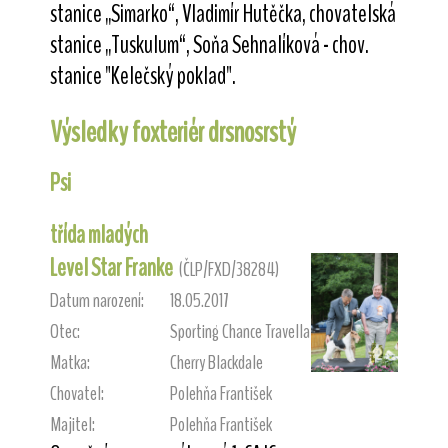
stanice „Simarko“, Vladimír Hutěčka, chovatelská
stanice „Tuskulum“, Soňa Sehnalíková - chov.
stanice "Kelečský poklad".
Výsledky foxteriér drsnosrstý
Psi
třída mladých
Level Star Franke
(ČLP/FXD/38284)
Datum narození:
18.05.2017
Otec:
Sporting Chance Travella
Matka:
Cherry Blackdale
Chovatel:
Polehňa František
Majitel:
Polehňa František