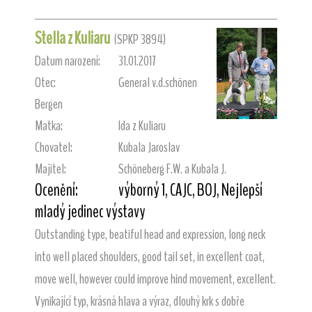
Stella z Kuliaru
(SPKP 3894)
Datum narození:
31.01.2017
Otec:
General v.d.schönen
Bergen
Matka:
Ida z Kuliaru
Chovatel:
Kubala Jaroslav
Majitel:
Schöneberg F.W. a Kubala J.
Ocenění:
výborný 1, CAJC, BOJ, Nejlepší
mladý jedinec výstavy
Outstanding type, beatiful head and expression, long neck
into well placed shoulders, good tail set, in excellent coat,
move well, however could improve hind movement, excellent.
Vynikající typ, krásná hlava a výraz, dlouhý krk s dobře