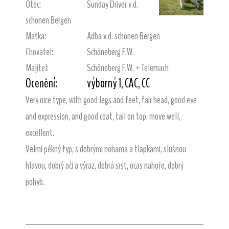
Otec:
Sunday Driver v.d.
schönen Bergen
Matka:
Adba v.d. schönen Bergen
Chovatel:
Schöneberg F.W.
Majitel:
Schöneberg F.W. + Telemach
Ocenění:
výborný 1, CAC, CC
Very nice type, with good legs and feet, fair head, good eye
and expression, and good coat, tail on top, move well,
excellent.
Velmi pěkný typ, s dobrými nohama a tlapkami, slušnou
hlavou, dobrý oči a výraz, dobrá srst, ocas nahoře, dobrý
pohyb.