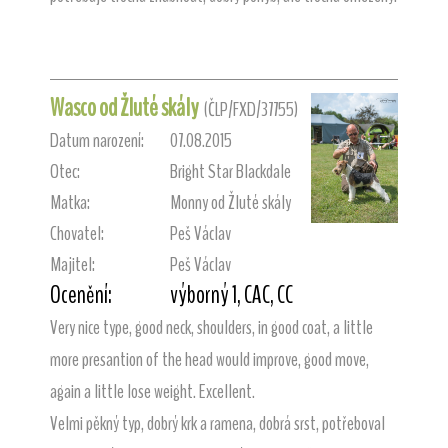
Wasco od Žluté skály
(ČLP/FXD/37755)
Datum narození:
07.08.2015
Otec:
Bright Star Blackdale
Matka:
Monny od Žluté skály
Chovatel:
Peš Václav
Majitel:
Peš Václav
Ocenění:
výborný 1, CAC, CC
Very nice type, good neck, shoulders, in good coat, a little
more presantion of the head would improve, good move,
again a little lose weight. Excellent.
Velmi pěkný typ, dobrý krk a ramena, dobrá srst, potřeboval