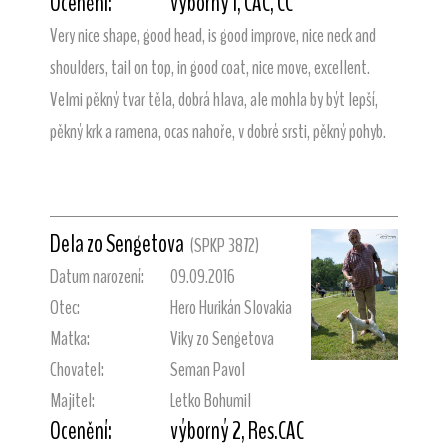
Ocenění:
výborný 1, CAC, CC
Very nice shape, good head, is good improve, nice neck and
shoulders, tail on top, in good coat, nice move, excellent.
Velmi pěkný tvar těla, dobrá hlava, ale mohla by být lepší,
pěkný krk a ramena, ocas nahoře, v dobré srsti, pěkný pohyb.
Dela zo Sengetova
(SPKP 3872)
Datum narození:
09.09.2016
Otec:
Hero Hurikán Slovakia
Matka:
Viky zo Sengetova
Chovatel:
Seman Pavol
Majitel:
Letko Bohumil
Ocenění:
výborný 2, Res.CAC