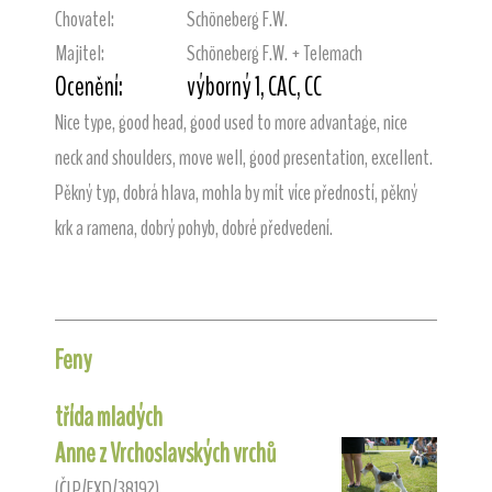
Chovatel:
Schöneberg F.W.
Majitel:
Schöneberg F.W. + Telemach
Ocenění:
výborný 1, CAC, CC
Nice type, good head, good used to more advantage, nice
neck and shoulders, move well, good presentation, excellent.
Pěkný typ, dobrá hlava, mohla by mít více předností, pěkný
krk a ramena, dobrý pohyb, dobré předvedení.
Feny
třída mladých
Anne z Vrchoslavských vrchů
(ČLP/FXD/38192)