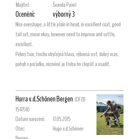
Majitel:
Švanda Pavel
Ocenění:
výborný 3
Nice overshape, a little plain in head, in excellent coat, good
tail set, move okay, however need to improve and settle,
excellent.
Pěkný tvar, trochu obyčejná hlava, výborná srst, dobrý ocas,
pohyb v pořádku, nicméně je třeba ho zlepšit a usadit.
Hurra v.d.Schönen Bergen
(DFZB
154158)
Datum narození:
17.05.2015
Otec:
Hugo v.d.Schönen
Bergen