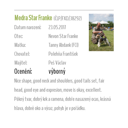
Medra Star Franke
(ČLP/FXD/38292)
Datum narození:
23.05.2017
Otec:
Nevon Star Franke
Matka:
Tanny Abdank (FCI)
Chovatel:
Polehňa František
Majitel:
Peš Václav
Ocenění:
výborný
Nice shape, good neck and shoulders, good tails set, fair
head, good eye and expresion, move is okay, excellent.
Pěkný tvar, dobrý krk a ramena, dobře nasazený ocas, krásná
hlava, dobré oko a výraz, pohyb je v pořádku.