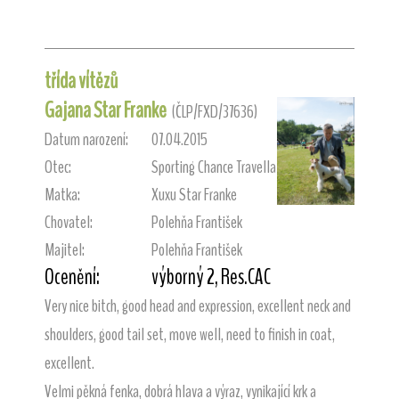
třída vítězů
Gajana Star Franke
(ČLP/FXD/37636)
Datum narození:
07.04.2015
Otec:
Sporting Chance Travella
Matka:
Xuxu Star Franke
Chovatel:
Polehňa František
Majitel:
Polehňa František
Ocenění:
výborný 2, Res.CAC
Very nice bitch, good head and expression, excellent neck and
shoulders, good tail set, move well, need to finish in coat,
excellent.
Velmi pěkná fenka, dobrá hlava a výraz, vynikající krk a