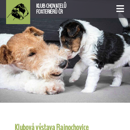
KLUB CHOVATELŮ
FOXTERIÉRŮ ČR
Klubová výstava Rajnochovice