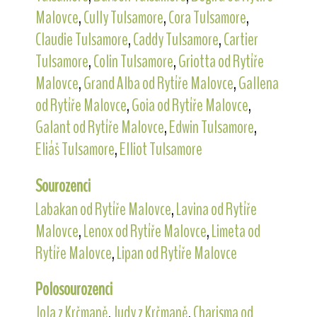
Malovce
,
Cully Tulsamore
,
Cora Tulsamore
,
Claudie Tulsamore
,
Caddy Tulsamore
,
Cartier
Tulsamore
,
Colin Tulsamore
,
Griotta od Rytíře
Malovce
,
Grand Alba od Rytíře Malovce
,
Gallena
od Rytíře Malovce
,
Goia od Rytíře Malovce
,
Galant od Rytíře Malovce
,
Edwin Tulsamore
,
Eliáš Tulsamore
,
Elliot Tulsamore
Sourozenci
Labakan od Rytíře Malovce
,
Lavina od Rytíře
Malovce
,
Lenox od Rytíře Malovce
,
Limeta od
Rytíře Malovce
,
Lipan od Rytíře Malovce
Polosourozenci
Jola z Krčmaně
,
Judy z Krčmaně
,
Charisma od