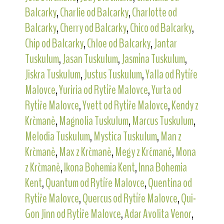
Balcarky
,
Charlie od Balcarky
,
Charlotte od
Balcarky
,
Cherry od Balcarky
,
Chico od Balcarky
,
Chip od Balcarky
,
Chloe od Balcarky
,
Jantar
Tuskulum
,
Jasan Tuskulum
,
Jasmína Tuskulum
,
Jiskra Tuskulum
,
Justus Tuskulum
,
Yalla od Rytíře
Malovce
,
Yuriria od Rytíře Malovce
,
Yurta od
Rytíře Malovce
,
Yvett od Rytíře Malovce
,
Kendy z
Krčmaně
,
Magnolia Tuskulum
,
Marcus Tuskulum
,
Melodia Tuskulum
,
Mystica Tuskulum
,
Man z
Krčmaně
,
Max z Krčmaně
,
Megy z Krčmaně
,
Mona
z Krčmaně
,
Ikona Bohemia Kent
,
Inna Bohemia
Kent
,
Quantum od Rytíře Malovce
,
Quentina od
Rytíře Malovce
,
Quercus od Rytíře Malovce
,
Qui-
Gon Jinn od Rytíře Malovce
,
Adar Avolita Venor
,