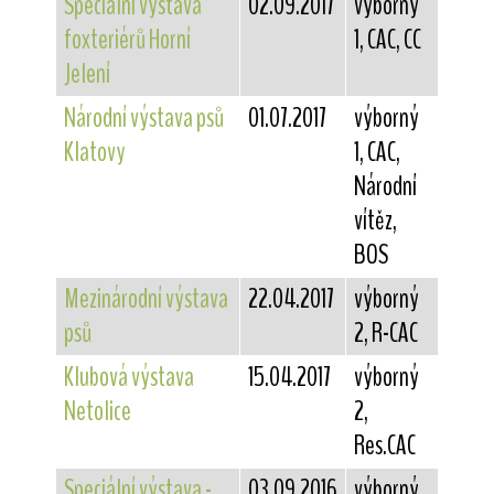
Speciální výstava
02.09.2017
výborný
foxteriérů Horní
1, CAC, CC
Jelení
Národní výstava psů
01.07.2017
výborný
Klatovy
1, CAC,
Národní
vítěz,
BOS
Mezinárodní výstava
22.04.2017
výborný
psů
2, R-CAC
Klubová výstava
15.04.2017
výborný
Netolice
2,
Res.CAC
Speciální výstava -
03.09.2016
výborný