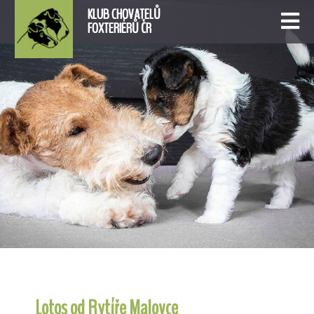
KLUB CHOVATELŮ
FOXTERIÉRŮ ČR
Lotos od Rytíře Malovce