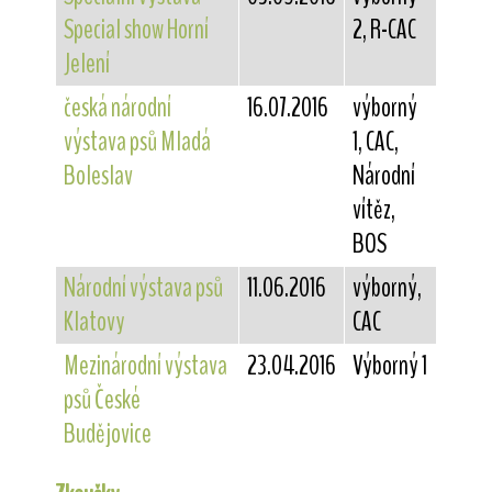
Special show Horní
2, R-CAC
Jelení
česká národní
16.07.2016
výborný
výstava psů Mladá
1, CAC,
Boleslav
Národní
vítěz,
BOS
Národní výstava psů
11.06.2016
výborný,
Klatovy
CAC
Mezinárodní výstava
23.04.2016
Výborný 1
psů České
Budějovice