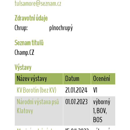
tulsamore@seznam.cz
Zdravotní údaje
Chrup:
plnochrupý
Seznam titulů
Champ.CZ
Výstavy
Název výstavy
Datum
Ocenění
KV Borotín (bez KV)
21.01.2024
V1
Národní výstava psů
01.07.2023
výborný
Klatovy
1, BOV,
BOS