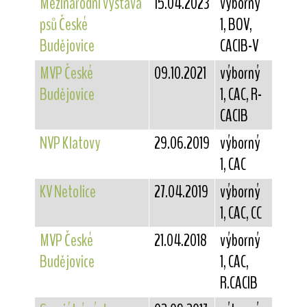
Mezinárodní výstava
15.04.2023
výborný
psů České
1, BOV,
Budějovice
CACIB-V
MVP České
09.10.2021
výborný
Budějovice
1, CAC, R-
CACIB
NVP Klatovy
29.06.2019
výborný
1, CAC
KV Netolice
27.04.2019
výborný
1, CAC, CC
MVP České
21.04.2018
výborný
Budějovice
1, CAC,
R.CACIB