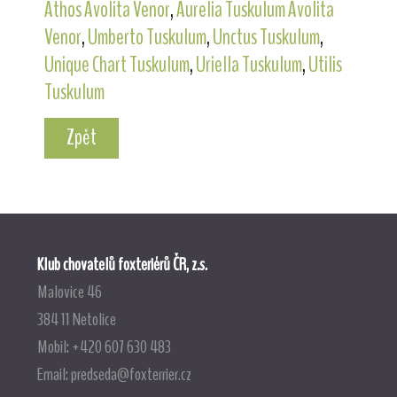
Athos Avolita Venor
,
Aurelia Tuskulum Avolita
Venor
,
Umberto Tuskulum
,
Unctus Tuskulum
,
Unique Chart Tuskulum
,
Uriella Tuskulum
,
Utilis
Tuskulum
Zpět
Klub chovatelů foxteriérů ČR, z.s.
Malovice 46
384 11 Netolice
Mobil: +420 607 630 483
Email:
predseda@foxterrier.cz