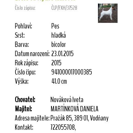
Číslo zápisu:
ČLP/FXH/37528
Pohlaví:
Pes
Srst:
hladká
Barva:
bicolor
Datum narození:
23.01.2015
Rok zápisu:
2015
Číslo čipu:
941000017000385
Výška:
41.0 cm
Chovatel:
Nováková Iveta
Majitel:
MARTÍNKOVÁ DANIELA
Adresa majitele:
Pražák 85, 389 01, Vodňany
Kontakt:
722055708,