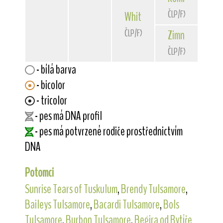
ČLP/FXH/30858
White Orchid
od Rytíře Mal
ČLP/FXH/32225
Zimní záře
od Ry
ČLP/FXH/30217
- bílá barva
- bicolor
- tricolor
- pes má DNA profil
- pes má potvrzené rodiče prostřednictvím
DNA
Potomci
Sunrise Tears of Tuskulum
,
Brendy Tulsamore
,
Baileys Tulsamore
,
Bacardi Tulsamore
,
Bols
Tulsamore
,
Burbon Tulsamore
,
Begira od Rytíře