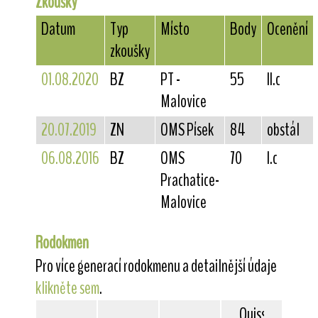
Zkoušky
Datum
Typ
Místo
Body
Ocenění
zkoušky
01.08.2020
BZ
PT -
55
II.c
Malovice
20.07.2019
ZN
OMS Písek
84
obstál
06.08.2016
BZ
OMS
70
I.c
Prachatice-
Malovice
Rodokmen
Pro více generací rodokmenu a detailnější údaje
klikněte sem
.
Quissex
Rapida