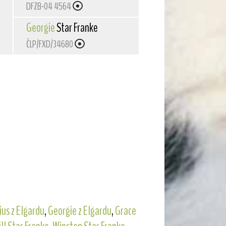
DFZB-04 4564
Georgie
Star Franke
ČLP/FXD/34680
us z Elgardu
,
Georgie z Elgardu
,
Grace