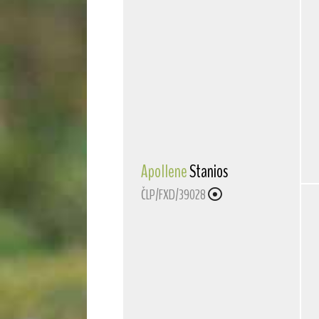
Apollene
Stanios
ČLP/FXD/39028