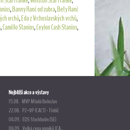
ll Star Franke
,
Winston Star Franke
,
anios
,
Banny Ranč od zubra
,
Bety Ranč
kých vrchů
,
Eda z Vrchoslavských vrchů
,
s
,
Camillo Stanios
,
Ceylon Cash Stanios
,
Nejbližší akce a výstavy
15.08. MVP Mladá Boleslav
22.08. PZ+VP (CACT) - Třebíč
04.09. EDS Stockholm (SE)
04.09. Velká cena norníků (CA...