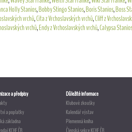
anke
,
Wavey Star Franke
,
Weith Star Franke
,
Wiki Star Franke
,
Wi
nca Holly Stanios
,
Bobby Stingo Stanios
,
Boris Stanios
,
Boss St
hoslavských vrchů
,
Cita z Vrchoslavských vrchů
,
Cliff z Vrchoslavs
hoslavských vrchů
,
Endy z Vrchoslavských vrchů
,
Calypsa Stanio
izace a předpisy
Důležité informace
akty
Klubové zkoušky
tví a poplatky
Kalendář výstav
ská základna
Plemenná kniha
vodaj KCHF ČR
Členská sekce KCHF ČR