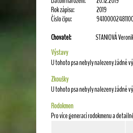
Datum narození:
20.12.2019
Rok zápisu:
2019
Číslo čipu:
9410000248110
Chovatel:
STANIOVÁ Veroni
Výstavy
U tohoto psa nebyly nalezeny žádné vý
Zkoušky
U tohoto psa nebyly nalezeny žádné vý
Rodokmen
Pro více generací rodokmenu a detailn