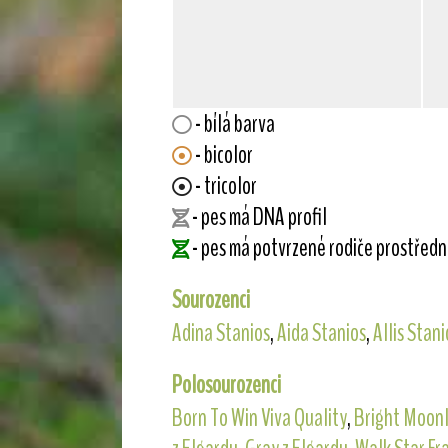
- bílá barva
- bicolor
- tricolor
- pes má DNA profil
- pes má potvrzené rodiče prostřed
Sourozenci
Adina Stanios
,
Aida Stanios
,
Allis Stani
Polosourozenci
Born To Win Viva Quality
,
Bright Moonl