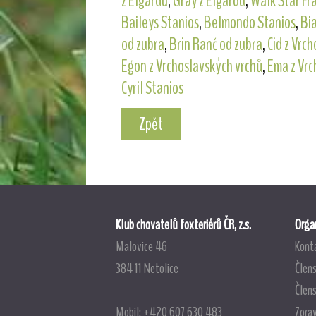
z Elgardu
,
Gray z Elgardu
,
Walk Star Fr
Baileys Stanios
,
Belmondo Stanios
,
Bia
od zubra
,
Brin Ranč od zubra
,
Cid z Vrc
Egon z Vrchoslavských vrchů
,
Ema z Vrc
Cyril Stanios
Zpět
Klub chovatelů foxteriérů ČR, z.s.
Organ
Malovice 46
Kont
384 11 Netolice
Člens
Člen
Mobil: +420 607 630 483
Zpra