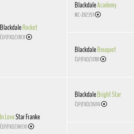
Blackdale
Academy
IKC-Z82397
Blackdale
Rocket
ČLP/FXD/37831
Blackdale
Bouquet
ČLP/FXD/37781
Blackdale
Bright Star
ČLP/FXD/36114
In Love
Star Franke
ČLP/FXD/38030