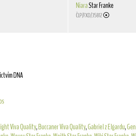
Niara
Star Franke
ČLP/FXD/35812
nictvím DNA
os
ight Viva Quality
,
Buccaner Viva Quality
,
Gabriel z Elgardu
,
Geni