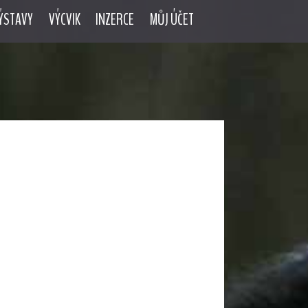
ÝSTAVY
VÝCVIK
INZERCE
MŮJ ÚČET