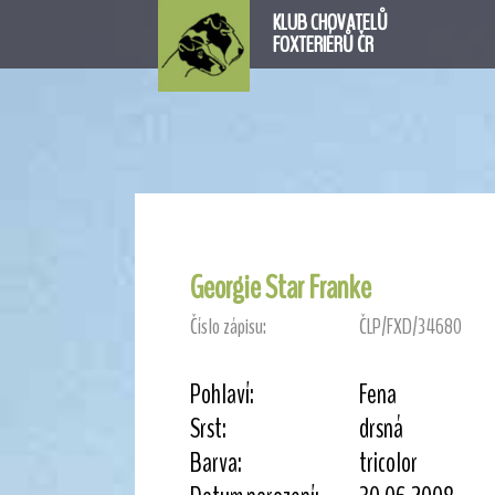
KLUB CHOVATELŮ
FOXTERIÉRŮ ČR
Georgie Star Franke
Číslo zápisu:
ČLP/FXD/34680
Pohlaví:
Fena
Srst:
drsná
Barva:
tricolor