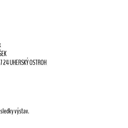
k
ŠEK
87 24 UHERSKÝ OSTROH
sledky výstav.