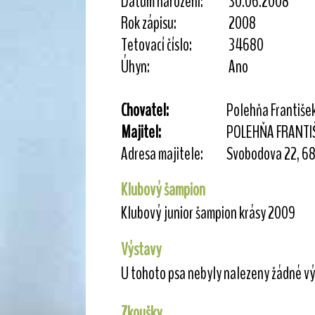
Datum narození:
30.06.2008
Rok zápisu:
2008
Tetovací číslo:
34680
Úhyn:
Ano
Chovatel:
Polehňa Františe
Majitel:
POLEHŇA FRANTI
Adresa majitele:
Svobodova 22, 6
Klubový šampion
Klubový junior šampion krásy 2009
Výstavy
U tohoto psa nebyly nalezeny žádné vý
Zkoušky