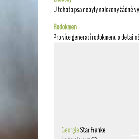
U tohoto psa nebyly nalezeny žádné vý
Rodokmen
Pro více generací rodokmenu a detailn
Georgie
Star Franke