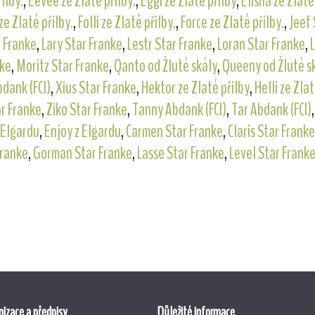
řilby.
,
Eevee ze Zlaté přilby.
,
Eggi ze Zlaté přilby
,
Elisha ze Zlaté
ze Zlaté přilby.
,
Folli ze Zlaté přilby.
,
Force ze Zlaté přilby.
,
Jeef 
r Franke
,
Lary Star Franke
,
Lestr Star Franke
,
Loran Star Franke
,
nke
,
Moritz Star Franke
,
Qanto od Žluté skály
,
Queeny od Žluté s
dank (FCI)
,
Xius Star Franke
,
Hektor ze Zlaté přilby
,
Helli ze Zlat
ar Franke
,
Ziko Star Franke
,
Tanny Abdank (FCI)
,
Tar Abdank (FCI)
 Elgardu
,
Enjoy z Elgardu
,
Carmen Star Franke
,
Claris Star Franke
Franke
,
Gorman Star Franke
,
Lasse Star Franke
,
Level Star Frank
izace a předpisy
Důležité informace