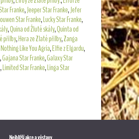
 přilby
,
Elroy ze Zlaté přilby.
,
Errol ze
Star Franke
,
Jeeper Star Franke
,
Jefer
Louwen Star Franke
,
Lucky Star Franke
,
kály
,
Quina od Žluté skály
,
Quinta od
é přilby
,
Hera ze Zlaté přilby
,
Zanga
,
Nothing Like You Agria
,
Elfie z Elgardu
,
,
Gajana Star Franke
,
Galaxy Star
e
,
Limited Star Franke
,
Linga Star
Nejbližší akce a výstavy