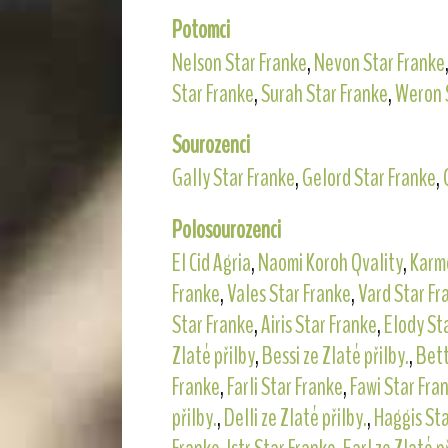
Potomci
Nelson Star Franke
,
Nevon Star Franke
Star Franke
,
Surah Star Franke
,
Weron 
Sourozenci
Gally Star Franke
,
Gelord Star Franke
,
Polosourozenci
El Cid Agria
,
Naomi Koroh Qvality
,
Karm
Franke
,
Vales Star Franke
,
Vard Star Fr
Star Franke
,
Airis Star Franke
,
Elody St
Zlaté přilby
,
Bessi ze Zlaté přilby.
,
Bett
Franke
,
Farli Star Franke
,
Fawi Star Fra
přilby.
,
Delli ze Zlaté přilby.
,
Haggis Sta