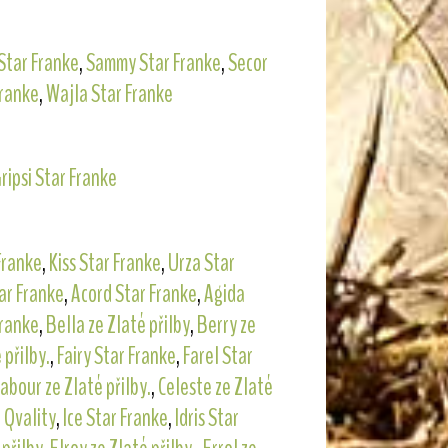
Star Franke
,
Sammy Star Franke
,
Secor
Franke
,
Wajla Star Franke
ripsi Star Franke
Franke
,
Kiss Star Franke
,
Urza Star
ar Franke
,
Acord Star Franke
,
Agida
Franke
,
Bella ze Zlaté přilby
,
Berry ze
 přilby.
,
Fairy Star Franke
,
Farel Star
abour ze Zlaté přilby.
,
Celeste ze Zlaté
 Qvality
,
Ice Star Franke
,
Idris Star