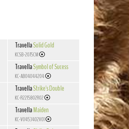
Travella
Solid Gold
KCSB-2075CM
Travella
Symbol of Sucess
KC-AB04044204
Travella
Strike's Double
KC-R2215802R02
Travella
Maiden
KC-V0453402V01