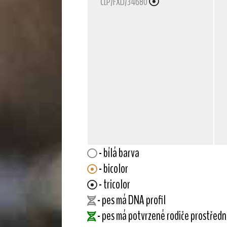
ČLP/FXD/34680
- bílá barva
- bicolor
- tricolor
- pes má DNA profil
- pes má potvrzené rodiče prostřed