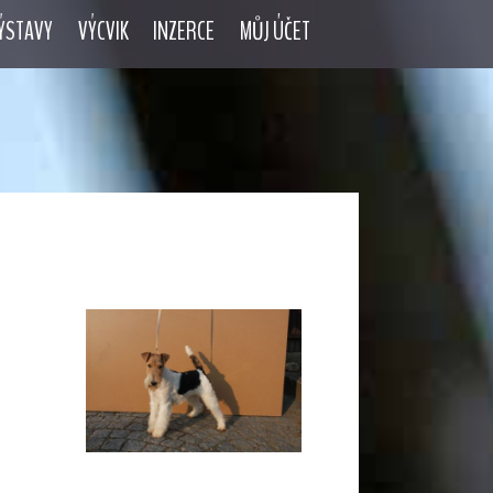
ÝSTAVY
VÝCVIK
INZERCE
MŮJ ÚČET