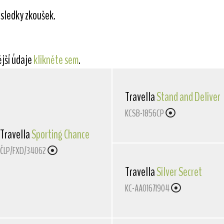
sledky zkoušek.
ější údaje
klikněte sem
.
Travella
Stand and Deliver
KCSB-1856CP
Travella
Sporting Chance
ČLP/FXD/34062
Travella
Silver Secret
KC-AA01671904