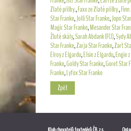
Franke
,
Istr Star Franke
,
Earl ze Zlaté p
Zlaté přilby.
,
Faxx ze Zlaté přilby.
,
Finn 
Star Franke
,
Jolli Star Franke
,
Jopn Sta
Magic Star Franke
,
Mesander Star Fra
Žluté skály
,
Sarah Abdank (FCI)
,
Sydy Ab
Star Franke
,
Zarja Star Franke
,
Zart St
Elroy z Elgardu
,
Elsie z Elgardu
,
Engie z
Franke
,
Goldy Star Franke
,
Goret Star 
Franke
,
Lyfox Star Franke
Zpět
Klub chovatelů foxteriérů ČR, z.s.
Organ