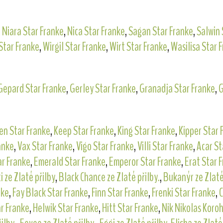
,
Niara Star Franke
,
Nica Star Franke
,
Sagan Star Franke
,
Salwin 
Star Franke
,
Wirgil Star Franke
,
Wirt Star Franke
,
Wasilisa Star 
Gepard Star Franke
,
Gerley Star Franke
,
Granadja Star Franke
,
G
en Star Franke
,
Keep Star Franke
,
King Star Franke
,
Kipper Star 
anke
,
Vax Star Franke
,
Vigo Star Franke
,
Villi Star Franke
,
Acar St
ar Franke
,
Emerald Star Franke
,
Emperor Star Franke
,
Erat Star 
i ze Zlaté přilby
,
Black Chance ze Zlaté přilby.
,
Bukanýr ze Zlaté
nke
,
Fay Black Star Franke
,
Finn Star Franke
,
Frenki Star Franke
,
C
r Franke
,
Helwik Star Franke
,
Hitt Star Franke
,
Nik Nikolas Koroh