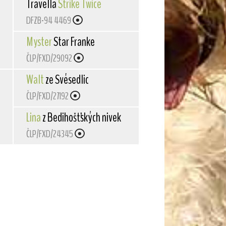
Travella
Strike Twice
DFZB-94 4469
Myster
Star Franke
ČLP/FXD/29092
Walt
ze Svésedlic
ČLP/FXD/27192
Lina
z Bedihošťských nivek
ČLP/FXD/24345