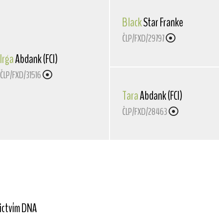
Black
Star Franke
ČLP/FXD/29797
Irga
Abdank (FCI)
ČLP/FXD/31516
Tara
Abdank (FCI)
ČLP/FXD/28463
nictvím DNA