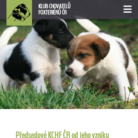
KLUB CHOVATELŮ
FOXTERIÉRŮ ČR
Předsedové KCHF ČR od jeho vzniku