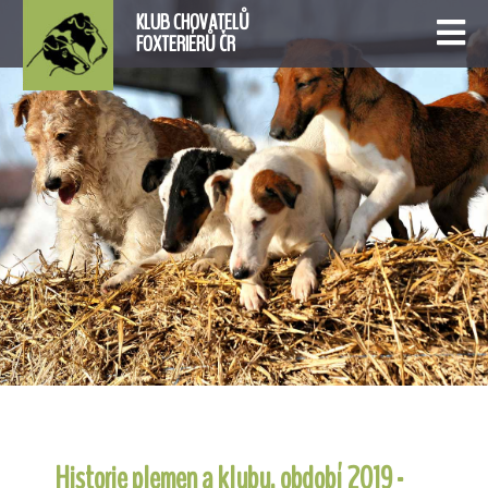
KLUB CHOVATELŮ
FOXTERIÉRŮ ČR
Historie plemen a klubu, období 2019 -