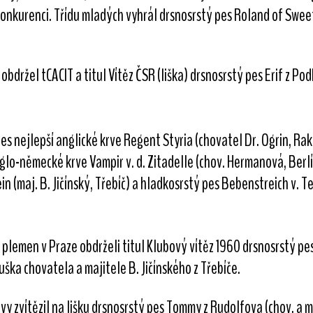
konkurenci. Třídu mladých vyhrál drsnosrstý pes Roland of Sweet
držel tCACIT a titul Vítěz ČSR (liška) drsnosrstý pes Erif z Po
es nejlepší anglické krve Regent Styria (chovatel Dr. Ogrin, Ra
o-německé krve Vampir v. d. Zitadelle (chov. Hermanová, Berlín
n (maj. B. Jičínský, Třebíč) a hladkosrstý pes Bebenstreich v. T
plemen v Praze obdrželi titul Klubový vítěz 1960 drsnosrstý pes 
ška chovatela a majitele B. Jičínského z Třebíče.
y zvítězil na lišku drsnosrstý pes Tommy z Rudolfova (chov. a ma