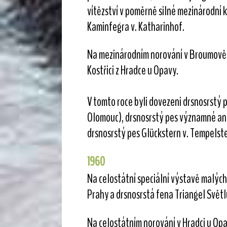
vítězství v poměrně silné mezinárodní 
Kaminfegra v. Katharinhof.
Na mezinárodním norování v Broumově ob
Kostřici z Hradce u Opavy.
V tomto roce byli dovezeni drsnosrstý p
Olomouc), drsnosrstý pes významné angl
drsnosrstý pes Glückstern v. Tempelstei
1960
Na celostátní speciální výstavě malých 
Prahy a drsnosrstá fena Triangel Světlu
Na celostátním norování v Hradci u Opav