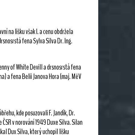
ní na lišku však I. a cenu obdržela
 drsnosrstá fena Sylva Silva Dr. Ing.
enny of White Devill a drsnosrstá fena
ha) a fena Belii Janova Hora (maj. MěV
řehu, kde posuzovali F. Jandík, Dr.
ěze ČSR v norování 1949 Duxe Silva. Silan
skal Dux Silva, který uchopil lišku