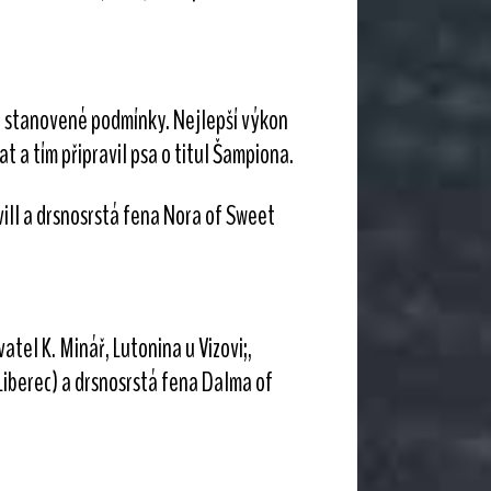
l stanovené podmínky. Nejlepší výkon
at a tím připravil psa o titul Šampiona.
ill a drsnosrstá fena Nora of Sweet
tel K. Minář, Lutonina u Vizovi;,
 Liberec) a drsnosrstá fena Dalma of