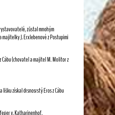
í vystavovatelé, zůstal mnohým
 majitelky J. Erxlebenové z Postupimi
z Cábu (chovatel a majitel M. Molitor z
lišku získal drsnosrstý Eros z Cábu
feger v. Katharinenhof.