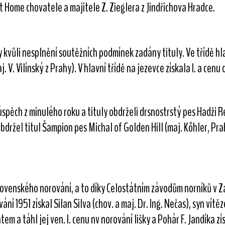
 Home chovatele a majitele Z. Zieglera z Jindřichova Hradce.
kvůli nesplnění soutěžních podmínek zadány tituly. Ve třídě hlav
j. V. Vilínský z Prahy). V hlavní třídě na jezevce získala I. a cenu
úspěch z minulého roku a tituly obdrželi drsnostrstý pes Hadži R
držel titul Šampion pes Michal of Golden Hill (maj. Kőhler, Pra
ovenského norování, a to díky Celostátním závodům norníků v Záb
vání 1951 získal Silan Silva (chov. a maj. Dr. Ing. Nečas), syn vít
em a táhl jej ven. I. cenu nv norování lišky a Pohár F. Jandíka zí