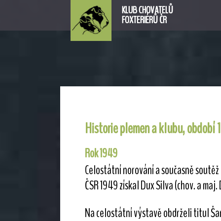
KLUB CHOVATELŮ
FOXTERIÉRŮ ČR
Historie plemen a klubu, období 
Rok 1949
Celostátní norování a současně soutěž 
ČSR 1949 získal Dux Silva (chov. a maj. 
Na celostátní výstavě obdrželi titul Ša