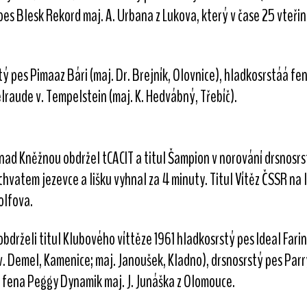
es Blesk Rekord maj. A. Urbana z Lukova, který v čase 25 vteřin 
ý pes Pimaaz Bári (maj. Dr. Brejník, Olovnice), hladkosrstáá fe
elraude v. Tempelstein (maj. K. Hedvábný, Třebíč).
ad Kněžnou obdržel tCACIT a titul Šampion v norování drsnosrst
chvatem jezevce a lišku vyhnal za 4 minuty. Titul Vítěz ČSSR na 
olfova.
rželi titul Klubového víttěze 1961 hladkosrstý pes Ideal Farina 
. Demel, Kamenice; maj. Janoušek, Kladno), drsnosrstý pes Par
fena Peggy Dynamik maj. J. Junáška z Olomouce.