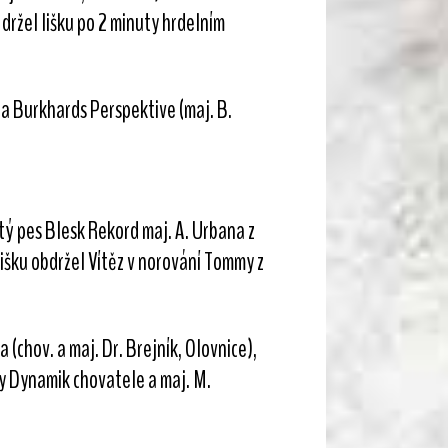
držel lišku po 2 minuty hrdelním
na Burkhards Perspektive (maj. B.
ý pes Blesk Rekord maj. A. Urbana z
lišku obdržel Vítěz v norování Tommy z
(chov. a maj. Dr. Brejník, Olovnice),
ry Dynamik chovatele a maj. M.