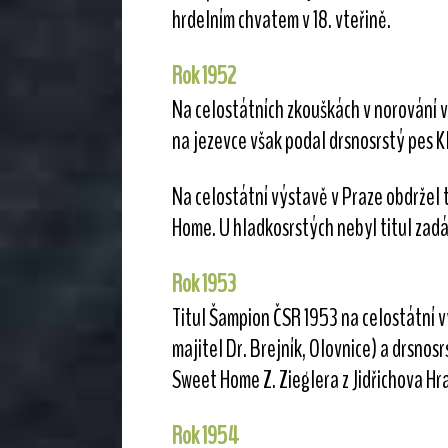
hrdelním chvatem v 18. vteřině.
Rok 1952
Na celostátních zkouškách v norování 
na jezevce však podal drsnosrstý pes Kla
Na celostátní výstavě v Praze obdržel 
Home. U hladkosrstých nebyl titul zadá
Rok 1953
Titul Šampion ČSR 1953 na celostátní v
majitel Dr. Brejník, Olovnice) a drsnos
Sweet Home Z. Zieglera z Jidřichova Hr
Rok 1954