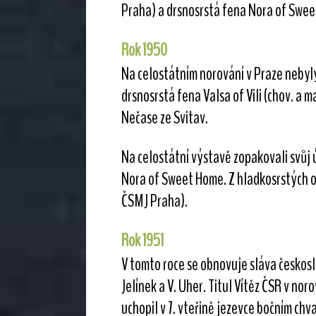
Praha) a drsnosrstá fena Nora of Sweet
Rok 1950
Na celostátním norování v Praze nebyly 
drsnosrstá fena Valsa of Vili (chov. a ma
Nečase ze Svitav.
Na celostátní výstavě zopakovali svůj 
Nora of Sweet Home. Z hladkosrstých ob
ČSMJ Praha).
Rok 1951
V tomto roce se obnovuje sláva českosl
Jelínek a V. Uher. Titul Vítěz ČSR v noro
uchopil v 7. vteřině jezevce bočním chvat