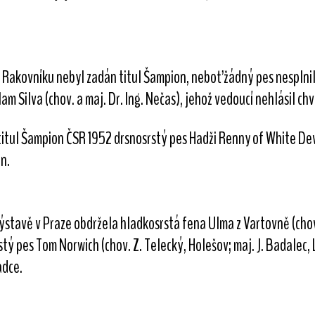
v Rakovníku nebyl zadán titul Šampion, neboť žádný pes nesplni
m Silva (chov. a maj. Dr. Ing. Nečas), jehož vedoucí nehlásil chv
titul Šampion ČSR 1952 drsnosrstý pes Hadži Renny of White Dev
n.
ýstavě v Praze obdržela hladkosrstá fena Ulma z Vartovně (chova
rstý pes Tom Norwich (chov. Z. Telecký, Holešov; maj. J. Badalec,
adce.