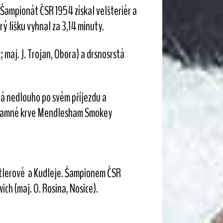
. Šampionát ČSR 1954 získal velšteriér a
rý lišku vyhnal za 3,14 minuty.
 maj. J. Trojan, Obora) a drsnosrstá
erá nedlouho po svém příjezdu a
ýznamné krve Mendlesham Smokey
aitlerové a Kudleje. Šampionem ČSR
ich (maj. O. Rosina, Nosice).