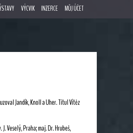
ÝSTAVY
VÝCVIK
INZERCE
MŮJ ÚČET
oval Jandík, Knoll a Uher. Titul Vítěz
J. Veselý, Praha; maj. Dr. Hrubeš,