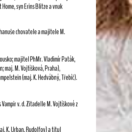
 Home, syn Erins Blitze a vnuk
dhanuše chovatele a majitele M.
kousko; majitel PhMr. Vladimír Paták,
; maj. M. Vojtíšková, Praha),
empelstein (maj. K. Hedvábný, Třebíč).
Vampir v. d. Zitadelle M. Vojtíškové z
j. K. Urban, Rudolfov) a titul