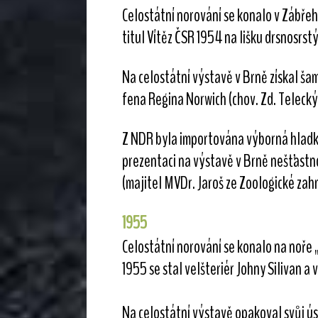
Celostátní norování se konalo v Zábřehu
titul Vítěz ČSR 1954 na lišku drsnosrst
Na celostátní výstavě v Brně získal šam
fena Regina Norwich (chov. Zd. Telecký
Z NDR byla importována výborná hladkos
prezentaci na výstavě v Brně nešťast
(majitel MVDr. Jaroš ze Zoologické zah
1955
Celostátní norování se konalo na noře
1955 se stal velšteriér Johny Silivan a
Na celostátní výstavě opakoval svůj ú