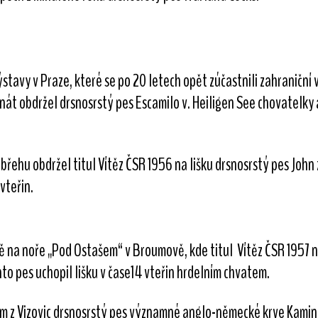
ýstavy v Praze, které se po 20 letech opět zúčastnili zahraničn
t obdržel drsnosrstý pes Escamilo v. Heiligen See chovatelky a
řehu obdržel titul Vítěz ČSR 1956 na lišku drsnosrstý pes John 
vteřin.
 na noře „Pod Ostašem“ v Broumově, kde titul Vítěz ČSR 1957 na 
nto pes uchopil lišku v čase14 vteřin hrdelním chvatem.
kým z Vizovic drsnosrstý pes významné anglo-německé krve Kamin