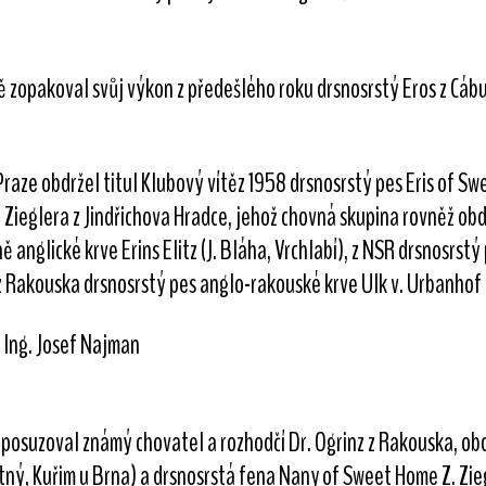
zopakoval svůj výkon z předešlého roku drsnosrstý Eros z Cábu a 
raze obdržel titul Klubový vítěz 1958 drsnosrstý pes Eris of S
Zieglera z Jindřichova Hradce, jehož chovná skupina rovněž obdr
 anglické krve Erins Elitz (J. Bláha, Vrchlabí), z NSR drsnosr
a z Rakouska drsnosrstý pes anglo-rakouské krve Ulk v. Urbanhof 
 Ing. Josef Najman
e posuzoval známý chovatel a rozhodčí Dr. Ogrinz z Rakouska, ob
stný, Kuřim u Brna) a drsnosrstá fena Nany of Sweet Home Z. Zieg