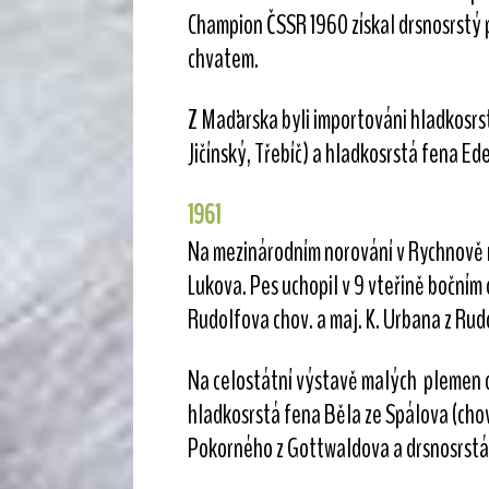
Champion ČSSR 1960 získal drsnosrstý p
chvatem.
Z Maďarska byli importováni hladkosrst
Jičínský, Třebíč) a hladkosrstá fena Ed
1961
Na mezinárodním norování v Rychnově n
Lukova. Pes uchopil v 9 vteřině bočním 
Rudolfova chov. a maj. K. Urbana z Rud
Na celostátní výstavě malých plemen obd
hladkosrstá fena Běla ze Spálova (chov
Pokorného z Gottwaldova a drsnosrstá 