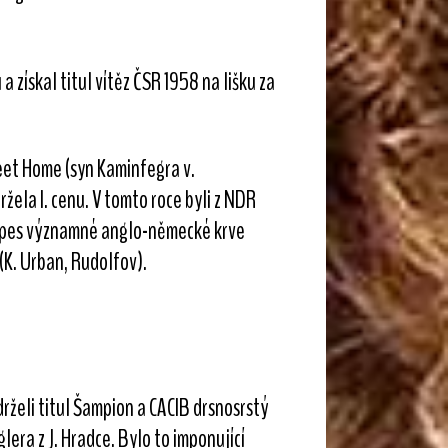
získal titul vítěz ČSR 1958 na lišku za
weet Home (syn Kaminfegra v.
žela I. cenu. V tomto roce byli z NDR
stý pes významné anglo-německé krve
(K. Urban, Rudolfov).
drželi titul Šampion a CACIB drsnosrstý
lera z J. Hradce. Bylo to imponující