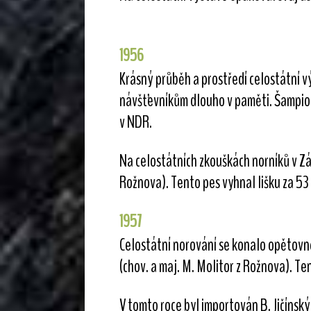
1956
Krásný průběh a prostředí celostátní v
návšťevníkům dlouho v paměti. Šampioná
v NDR.
Na celostátních zkouškách norníků v Záb
Rožnova). Tento pes vyhnal lišku za 53 
1957
Celostátní norování se konalo opětovně
(chov. a maj. M. Molitor z Rožnova). Te
V tomto roce byl importován B. Jičíns