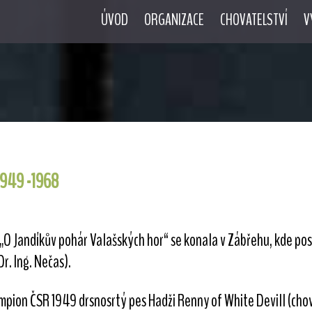
ÚVOD
ORGANIZACE
CHOVATELSTVÍ
V
1949 -1968
„O Jandíkův pohár Valašských hor“ se konala v Zábřehu, kde posuz
Dr. Ing. Nečas).
mpion ČSR 1949 drsnosrtý pes Hadži Renny of White Devill (chov. 