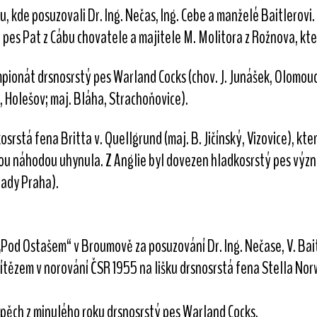
, kde posuzovali Dr. Ing. Nečas, Ing. Cebe a manželé Baitlerovi
ý pes Pat z Cábu chovatele a majitele M. Molitora z Rožnova, kte
pionát drsnosrstý pes Warland Cocks (chov. J. Junášek, Olomouc;
, Holešov; maj. Bláha, Strachoňovice).
rstá fena Britta v. Quellgrund (maj. B. Jičínský, Vizovice), kt
nou náhodou uhynula. Z Anglie byl dovezen hladkosrstý pes v
rady Praha).
 „Pod Ostašem“ v Broumově za posuzování Dr. Ing. Nečase, V. B
 vítězem v norování ČSR 1955 na lišku drsnosrstá fena Stella Norw
spěch z minulého roku drsnosrstý pes Warland Cocks.