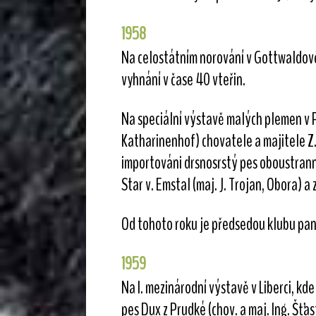
1958
Na celostátním norování v Gottwaldově 
vyhnání v čase 40 vteřin.
Na speciální výstavě malých plemen v P
Katharinenhof) chovatele a majitele Z. 
importováni drsnosrstý pes oboustranně
Star v. Emstal (maj. J. Trojan, Obora) 
Od tohoto roku je předsedou klubu pan
1959
Na I. mezinárodní výstavě v Liberci, kd
pes Dux z Prudké (chov. a maj. Ing. Šťa