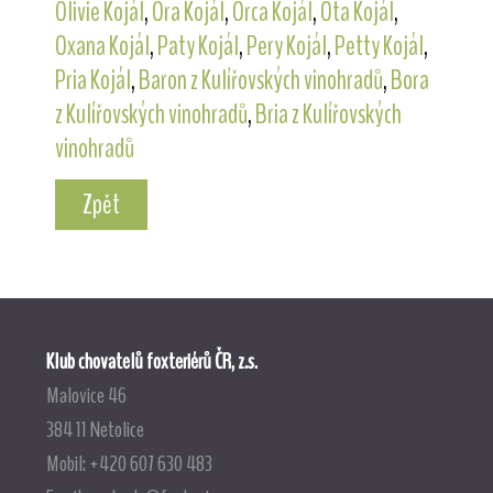
Olivie Kojál
,
Ora Kojál
,
Orca Kojál
,
Ota Kojál
,
Oxana Kojál
,
Paty Kojál
,
Pery Kojál
,
Petty Kojál
,
Pria Kojál
,
Baron z Kulířovských vinohradů
,
Bora
z Kulířovských vinohradů
,
Bria z Kulířovských
vinohradů
Zpět
Klub chovatelů foxteriérů ČR, z.s.
Malovice 46
384 11 Netolice
Mobil: +420 607 630 483