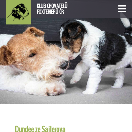
KLUB CHOVATELŮ
FOXTERIÉRŮ ČR
Dundee ze Sajlerova