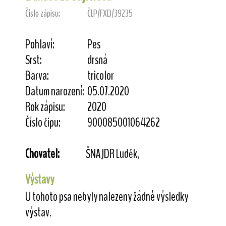
Číslo zápisu:
ČLP/FXD/39235
Pohlaví:
Pes
Srst:
drsná
Barva:
tricolor
Datum narození:
05.07.2020
Rok zápisu:
2020
Číslo čipu:
900085001064262
Chovatel:
ŠNAJDR Luděk,
Výstavy
U tohoto psa nebyly nalezeny žádné výsledky
výstav.