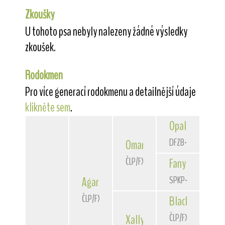
Zkoušky
U tohoto psa nebyly nalezeny žádné výsledky
zkoušek.
Rodokmen
Pro více generací rodokmenu a detailnější údaje
klikněte sem
.
Opal
v.Jüngling
DFZB-98 4231
Omar
z Kuliaru
ČLP/FXD/34172
Fany
z Kuliaru
SPKP-2560
Agar
ze Sajlerova
ČLP/FXD/36376
Black
Star Fran
ČLP/FXD/29797
Xally
Star Franke