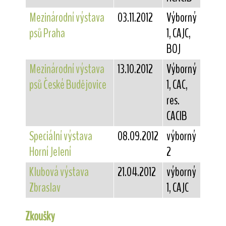
Mezinárodní výstava
03.11.2012
Výborný
psů Praha
1, CAJC,
BOJ
Mezinárodní výstava
13.10.2012
Výborný
psů České Budějovice
1, CAC,
res.
CACIB
Speciální výstava
08.09.2012
výborný
Horní Jelení
2
Klubová výstava
21.04.2012
výborný
Zbraslav
1, CAJC
Zkoušky