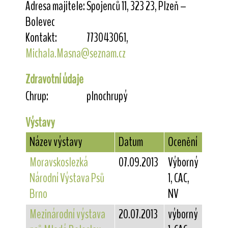
Adresa majitele:
Spojenců 11, 323 23, Plzeň –
Bolevec
Kontakt:
773043061,
Michala.Masna@seznam.cz
Zdravotní údaje
Chrup:
plnochrupý
Výstavy
Název výstavy
Datum
Ocenění
Moravskoslezká
07.09.2013
Výborný
Národní Výstava Psů
1, CAC,
Brno
NV
Mezinárodní výstava
20.07.2013
výborný