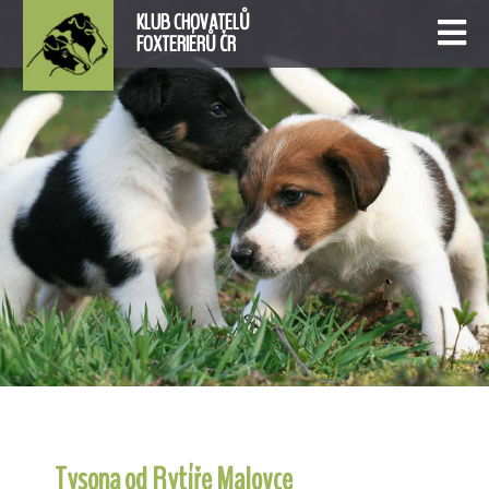
KLUB CHOVATELŮ
FOXTERIÉRŮ ČR
Tysona od Rytíře Malovce