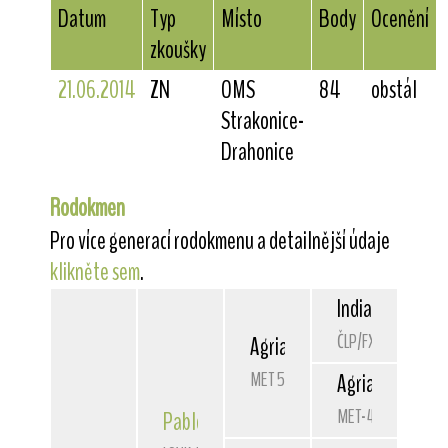
Datum
Typ
Místo
Body
Ocenění
zkoušky
21.06.2014
ZN
OMS
84
obstál
Strakonice-
Drahonice
Rodokmen
Pro více generací rodokmenu a detailnější údaje
klikněte sem
.
Indianfox's
Bat
ČLP/FXH/34708
Agria
Tom Hanks
MET 5901/08
Agria
Africa
MET-4903
Pablo Picasso
Nes Gwadiana