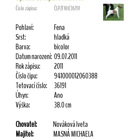
Číslo zápisu:
ČLP/FXH/36191
Pohlaví:
Fena
Srst:
hladká
Barva:
bicolor
Datum narození:
09.07.2011
Rok zápisu:
2011
Číslo čipu:
941000012060388
Tetovací číslo:
36191
Úhyn:
Ano
Výška:
38.0 cm
Chovatel:
Nováková Iveta
Majitel:
MASNÁ MICHAELA