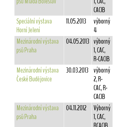
psů Mladá Boleslav
1, CAC,
CACIB
Speciální výstava
11.05.2013
výborný
Horní Jelení
4
Mezinárodní výstava
04.05.2013
výborný
psů Praha
1, CAC,
R-CACIB
Mezinárodní výstava
30.03.2013
výborný
České Budějovice
2, R-
CAC, R-
CACIB
Mezinárodní výstava
04.11.2012
Výborný
psů Praha
1, CAC,
RCACIB