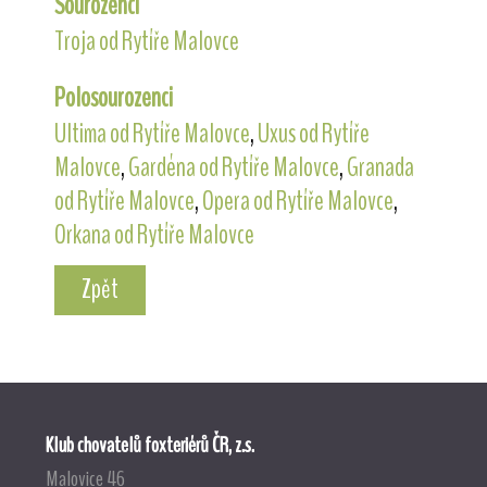
Sourozenci
Troja od Rytíře Malovce
Polosourozenci
Ultima od Rytíře Malovce
,
Uxus od Rytíře
Malovce
,
Gardéna od Rytíře Malovce
,
Granada
od Rytíře Malovce
,
Opera od Rytíře Malovce
,
Orkana od Rytíře Malovce
Zpět
Klub chovatelů foxteriérů ČR, z.s.
Malovice 46