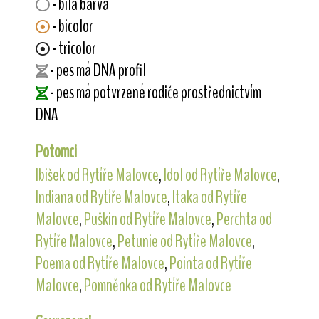
- bílá barva
- bicolor
- tricolor
- pes má DNA profil
- pes má potvrzené rodiče prostřednictvím
DNA
Potomci
Ibišek od Rytíře Malovce
,
Idol od Rytíře Malovce
,
Indiana od Rytíře Malovce
,
Itaka od Rytíře
Malovce
,
Puškin od Rytíře Malovce
,
Perchta od
Rytíře Malovce
,
Petunie od Rytíře Malovce
,
Poema od Rytíře Malovce
,
Pointa od Rytíře
Malovce
,
Pomněnka od Rytíře Malovce