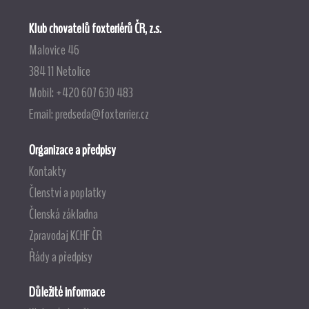
Klub chovatelů foxteriérů ČR, z.s.
Malovice 46
384 11 Netolice
Mobil: +420 607 630 483
Email:
predseda@foxterrier.cz
Organizace a předpisy
Kontakty
Členství a poplatky
Členská základna
Zpravodaj KCHF ČR
Řády a předpisy
Důležité informace