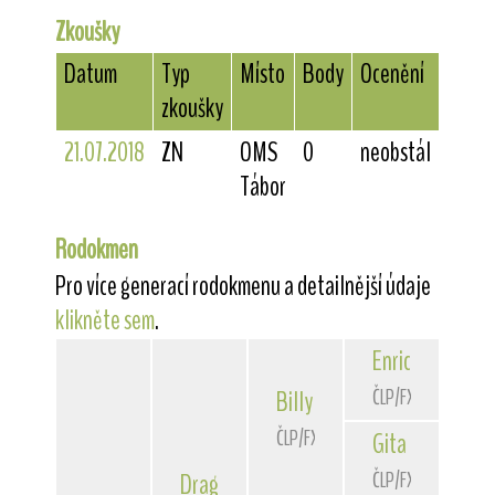
Zkoušky
Datum
Typ
Místo
Body
Ocenění
zkoušky
21.07.2018
ZN
OMS
0
neobstál
Tábor
Rodokmen
Pro více generací rodokmenu a detailnější údaje
klikněte sem
.
Enrico
od Hrubé
ČLP/FXH/30117
Billy
Val-Rico
ČLP/FXH/33755
Gita
z Dlouhých
ČLP/FXH/31786
Dragon
z Úsovska