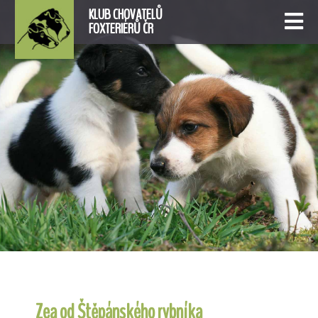
KLUB CHOVATELŮ
FOXTERIÉRŮ ČR
Zea od Štěpánského rybníka