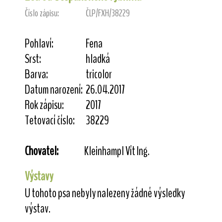
Číslo zápisu:
ČLP/FXH/38229
Pohlaví:
Fena
Srst:
hladká
Barva:
tricolor
Datum narození:
26.04.2017
Rok zápisu:
2017
Tetovací číslo:
38229
Chovatel:
Kleinhampl Vít Ing.
Výstavy
U tohoto psa nebyly nalezeny žádné výsledky
výstav.