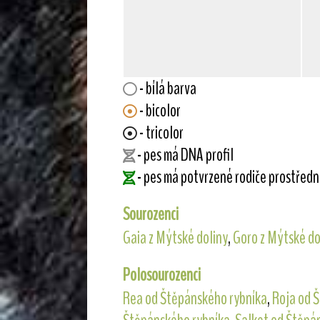
- bílá barva
- bicolor
- tricolor
- pes má DNA profil
- pes má potvrzené rodiče prostřed
Sourozenci
Gaia z Mýtské doliny
,
Goro z Mýtské do
Polosourozenci
Rea od Štěpánského rybníka
,
Roja od 