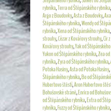
Štěpánského rybníka
,
Salket od Štěpá
rybníka
,
Terra od Štěpánského rybníka
Argo z Boudovky
,
Asta z Boudovky
,
Axa
Štěpánského rybníka
,
Wendy od Štěpá
rybníka
,
Xena od Štěpánského rybníka
strouhy
,
Cézar z Kovářovy strouhy
,
Cir 
Kovářovy strouhy
,
Yak od Štěpánského
Yukon od Štěpánského rybníka
,
Zea od
rybníka
,
Zyra od Štěpánského rybníka
,
Potoka Hasiny
,
Asta od Potoka Hasiny
,
Štěpánského rybníka
,
Bo od Štěpánské
Hubertovo štěstí
,
Aron Hubertovo štěs
Bohušovské stráně
,
Enrico od Bohušov
od Štěpánského rybníka
,
Extra od Ště
rybníka
,
Fuzzy od Štěpánského rybníka