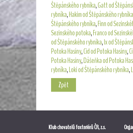
Štěpánského rybníka
,
Gatt od Štěpáns
rybníka
,
Hakim od Štěpánského rybník
Štěpánského rybníka
,
Finn od Sezinsk
Sezinského potoka
,
Franco od Sezinsk
od Štěpánského rybníka
,
Ix od Štěpáns
Potoka Hasiny
,
Cid od Potoka Hasiny
,
C
Potoka Hasiny
,
Dášeňka od Potoka Has
rybníka
,
Loki od Štěpánského rybníka
,
Zpět
Klub chovatelů foxteriérů ČR, z.s.
Organ