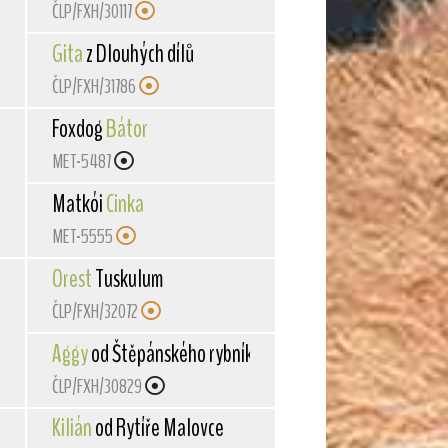
ČLP/FXH/30117
Gita
z Dlouhých dílů
ČLP/FXH/31786
Foxdog
Bátor
MET-5487
Matkói
Cinka
MET-5555
Orest
Tuskulum
ČLP/FXH/32072
ka
Aggy
od Štěpánského rybníka
ČLP/FXH/30829
Kilián
od Rytíře Malovce