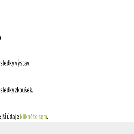
a
sledky výstav.
sledky zkoušek.
ější údaje
klikněte sem
.