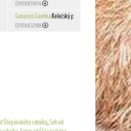
ČLP/FXH/31454
lad
Genesiss Gaudea
Kelečský poklad
ČLP/FXH/32988
d Štěpánského rybníka
,
Sah od