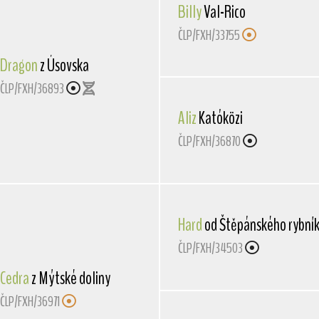
Billy
Val-Rico
ČLP/FXH/33755
Dragon
z Úsovska
ČLP/FXH/36893
Aliz
Katóközi
ČLP/FXH/36870
Hard
od Štěpánského rybní
ČLP/FXH/34503
Cedra
z Mýtské doliny
ČLP/FXH/36971