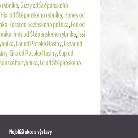
 rybníka
,
Gizzy od Štěpánského
,
Hixi od Štěpánského rybníka
,
Honey od
toka
,
Fossi od Sezinského potoka
,
Fox od
bníka
,
Inez od Štěpánského rybníka
,
Issi
ybníka
,
Car od Potoka Hasiny
,
Cezar od
siny
,
Cira od Potoka Hasiny
,
Cup od
pánského rybníka
,
Lo od Štěpánského
Nejbližší akce a výstavy