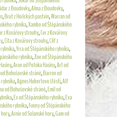
o rybníka
,
Sokar od Štěpánského
Adar z Boudovky
,
Alma z Boudovky
,
in
,
Brut z Hořických pastvin
,
Warran od
nského rybníka
,
Xambo od Štěpánského
ar z Kovářovy strouhy
,
Cer z Kovářovy
hy
,
Cita z Kovářovy strouhy
,
Clif z
 rybníka
,
Yrra od Štěpánského rybníka
,
ěpánského rybníka
,
Zoe od Štěpánského
Hasiny
,
Aron od Potoka Hasiny
,
Art od
 od Bohušovské stráně
,
Barron od
 rybníka
,
Agnes Hubertovo štěstí
,
Alf
ma od Bohušovské stráně
,
Emil od
ybníka
,
Ex od Štěpánského rybníka
,
Exa
nského rybníka
,
Funny od Štěpánského
 hory
,
Arnie od Solanské hory
,
Gam od