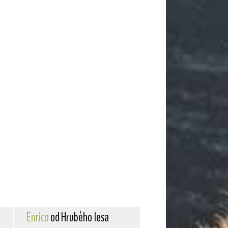
Enrico
od Hrubého lesa