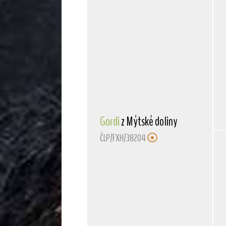
Gordi
z Mýtské doliny
ČLP/FXH/38204