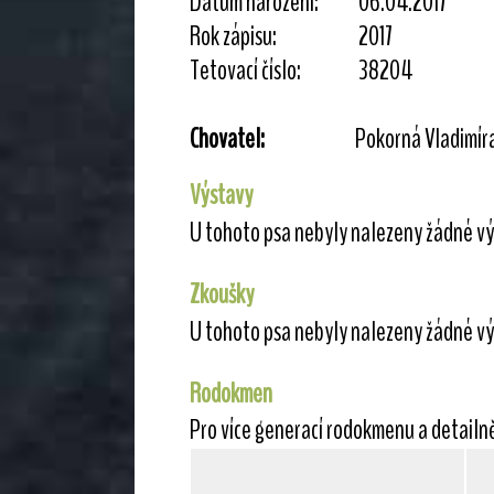
Datum narození:
06.04.2017
Rok zápisu:
2017
Tetovací číslo:
38204
Chovatel:
Pokorná Vladimír
Výstavy
U tohoto psa nebyly nalezeny žádné vý
Zkoušky
U tohoto psa nebyly nalezeny žádné vý
Rodokmen
Pro více generací rodokmenu a detailn