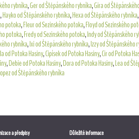
kého rybníka
,
Ger od Štěpánského rybníka
,
Gira od Štěpánského
a
,
Hayko od Štěpánského rybníka
,
Hexa od Štěpánského rybníka
ého potoka
,
Fleur od Sezinského potoka
,
Floyd od Sezinského po
ého potoka
,
Fredy od Sezinského potoka
,
Indy od Štěpánského ry
kého rybníka
,
Ixi od Štěpánského rybníka
,
Izzy od Štěpánského r
ila od Potoka Hasiny
,
Cipísek od Potoka Hasiny
,
Cir od Potoka Ha
iny
,
Debie od Potoka Hasiny
,
Dora od Potoka Hasiny
,
Lea od Ště
Lopez od Štěpánského rybníka
izace a předpisy
Důležité informace