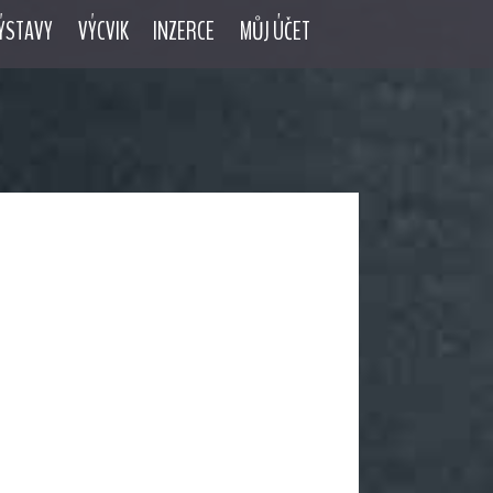
ÝSTAVY
VÝCVIK
INZERCE
MŮJ ÚČET