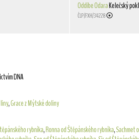
Oddibe Odara
Kelečský pok
ČLP/FXH/34228
nictvím DNA
liny
,
Grace z Mýtské doliny
Štěpánského rybníka
,
Ronna od Štěpánského rybníka
,
Sachmet o