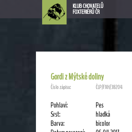
KLUB CHOVATELŮ
FOXTERIÉRŮ ČR
Gordi z Mýtské doliny
Číslo zápisu:
ČLP/FXH/38204
Pohlaví:
Pes
Srst:
hladká
Barva:
bicolor