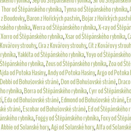
nského rybníka
,
Sep od Štěpánského rybníka
,
Sir od Štěpánskéh
,
Thor od Štěpánského rybníka
,
Tynna od Štěpánského rybníka
,
 z Boudovky
,
Baron z Hořických pastvin
,
Bojar z Hořických pastv
nského rybníka
,
Werra od Štěpánského rybníka
,
X-ray od Štěpá
,
Xorro od Štěpánského rybníka
,
Xsar od Štěpánského rybníka
,
C
z Kovářovy strouhy
,
Cira z Kovářovy strouhy
,
Cit z Kovářovy strou
 rybníka
,
Yakkita od Štěpánského rybníka
,
Yoyo od Štěpánského
 Štěpánského rybníka
,
Zeus od Štěpánského rybníka
,
Zoa od Št
Ajda od Potoka Hasiny
,
Andy od Potoka Hasiny
,
Argo od Potoka 
Debbi od Bohušovské stráně
,
Don od Bohušovské stráně
,
Draco
ho rybníka
,
Borra od Štěpánského rybníka
,
Cyrr od Štěpánského
tí
,
Eda od Bohušovské stráně
,
Edmond od Bohušovské stráně
,
E
ské stráně
,
Escobar od Bohušovské stráně
,
Ed od Štěpánského r
pánského rybníka
,
Foggy od Štěpánského rybníka
,
Foxy od Štěpá
,
Abbie od Solanské hory
,
Agi od Solanské hory
,
Alfa od Solanské