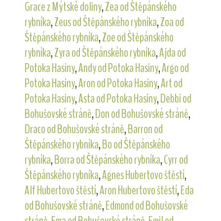
Grace z Mýtské doliny
,
Zea od Štěpánského
rybníka
,
Zeus od Štěpánského rybníka
,
Zoa od
Štěpánského rybníka
,
Zoe od Štěpánského
rybníka
,
Zyra od Štěpánského rybníka
,
Ajda od
Potoka Hasiny
,
Andy od Potoka Hasiny
,
Argo od
Potoka Hasiny
,
Aron od Potoka Hasiny
,
Art od
Potoka Hasiny
,
Asta od Potoka Hasiny
,
Debbi od
Bohušovské stráně
,
Don od Bohušovské stráně
,
Draco od Bohušovské stráně
,
Barron od
Štěpánského rybníka
,
Bo od Štěpánského
rybníka
,
Borra od Štěpánského rybníka
,
Cyrr od
Štěpánského rybníka
,
Agnes Hubertovo štěstí
,
Alf Hubertovo štěstí
,
Aron Hubertovo štěstí
,
Eda
od Bohušovské stráně
,
Edmond od Bohušovské
stráně
,
Ema od Bohušovské stráně
,
Emil od