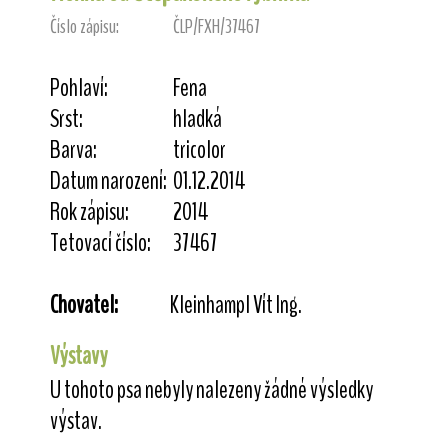
Číslo zápisu:
ČLP/FXH/37467
Pohlaví:
Fena
Srst:
hladká
Barva:
tricolor
Datum narození:
01.12.2014
Rok zápisu:
2014
Tetovací číslo:
37467
Chovatel:
Kleinhampl Vít Ing.
Výstavy
U tohoto psa nebyly nalezeny žádné výsledky
výstav.