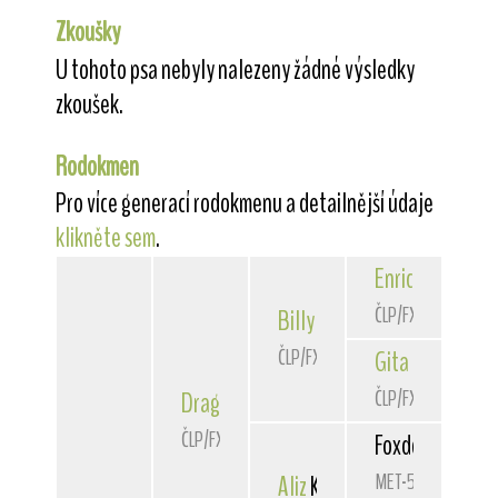
Zkoušky
U tohoto psa nebyly nalezeny žádné výsledky
zkoušek.
Rodokmen
Pro více generací rodokmenu a detailnější údaje
klikněte sem
.
Enrico
od Hrubé
ČLP/FXH/30117
Billy
Val-Rico
ČLP/FXH/33755
Gita
z Dlouhých
ČLP/FXH/31786
Dragon
z Úsovska
ČLP/FXH/36893
Foxdog
Bátor
MET-5487
Aliz
Katóközi