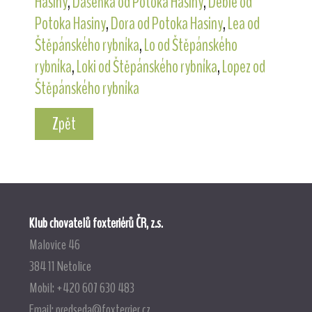
Hasiny
,
Dášeňka od Potoka Hasiny
,
Debie od
Potoka Hasiny
,
Dora od Potoka Hasiny
,
Lea od
Štěpánského rybníka
,
Lo od Štěpánského
rybníka
,
Loki od Štěpánského rybníka
,
Lopez od
Štěpánského rybníka
Zpět
Klub chovatelů foxteriérů ČR, z.s.
Malovice 46
384 11 Netolice
Mobil: +420 607 630 483
Email:
predseda@foxterrier.cz