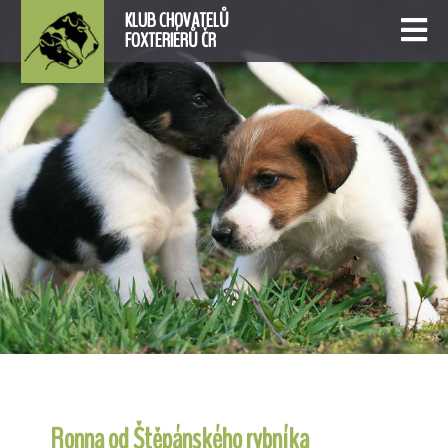
KLUB CHOVATELŮ
FOXTERIÉRŮ ČR
Ronna od Štěpánského rybníka