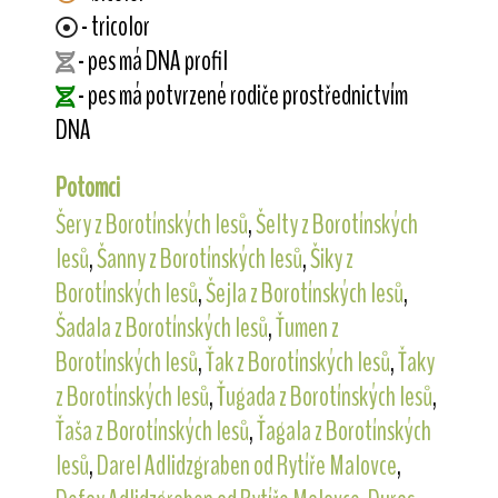
- tricolor
- pes má DNA profil
- pes má potvrzené rodiče prostřednictvím
DNA
Potomci
Šery z Borotínských lesů
,
Šelty z Borotínských
lesů
,
Šanny z Borotínských lesů
,
Šiky z
Borotínských lesů
,
Šejla z Borotínských lesů
,
Šadala z Borotínských lesů
,
Ťumen z
Borotínských lesů
,
Ťak z Borotínských lesů
,
Ťaky
z Borotínských lesů
,
Ťugada z Borotínských lesů
,
Ťaša z Borotínských lesů
,
Ťagala z Borotínských
lesů
,
Darel Adlidzgraben od Rytíře Malovce
,