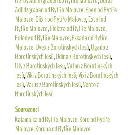
Defoy Adlidzgraben od Rytíře Malovce
,
Duras
Adlidzgraben od Rytíře Malovce
,
Eben od Rytíře
Malovce
,
Elixír od Rytíře Malovce
,
Excel od
Rytíře Malovce
,
Elektra od Rytíře Malovce
,
Enlody od Rytíře Malovce
,
Eskada od Rytíře
Malovce
,
Uvex z Borotínských lesů
,
Ugada z
Borotínských lesů
,
Udina z Borotínských lesů
,
Uly z Borotínských lesů
,
Vatan z Borotínských
lesů
,
Viki z Borotínských lesů
,
Vixi z Borotínských
lesů
,
Varus z Borotínských lesů
,
Vento z
Borotínských lesů
Sourozenci
Kalamajka od Rytíře Malovce
,
Kord od Rytíře
Malovce
,
Koruna od Rytíře Malovce