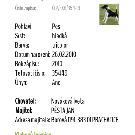
Číslo zápisu:
ČLP/FXH/35449
Pohlaví:
Pes
Srst:
hladká
Barva:
tricolor
Datum narození:
26.02.2010
Rok zápisu:
2010
Tetovací číslo:
35449
Úhyn:
Ano
Chovatel:
Nováková Iveta
Majitel:
PĚSTA JAN
Adresa majitele:
Borová 1191, 383 01 PRACHATICE