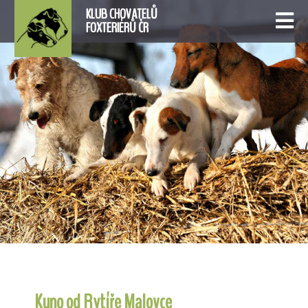
KLUB CHOVATELŮ
FOXTERIÉRŮ ČR
Kuno od Rytíře Malovce