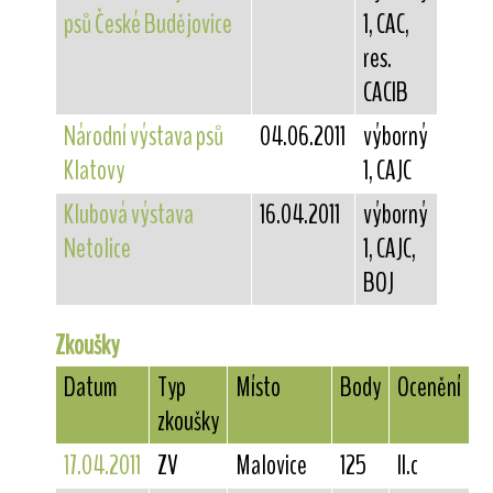
psů České Budějovice
1, CAC,
res.
CACIB
Národní výstava psů
04.06.2011
výborný
Klatovy
1, CAJC
Klubová výstava
16.04.2011
výborný
Netolice
1, CAJC,
BOJ
Zkoušky
Datum
Typ
Místo
Body
Ocenění
zkoušky
17.04.2011
ZV
Malovice
125
II.c