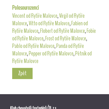
Polosourozenci
Vincent od Rytíře Malovce
,
Virgil od Rytíře
Malovce
,
Vitto od Rytíře Malovce
,
Fabien od
Rytíře Malovce
,
Flobert od Rytíře Malovce
,
Fobie
od Rytíře Malovce
,
Frost od Rytíře Malovce
,
Pablo od Rytíře Malovce
,
Panda od Rytíře
Malovce
,
Pepper od Rytíře Malovce
,
Pětník od
Rytíře Malovce
Zpět
Klub chovatelů foxteriérů ČR, z.s.