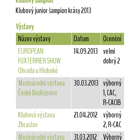
Klubový šampion
Klubový junior šampion krásy 2013
Výstavy
Název výstavy
Datum
Ocenění
EUROPEAN
14.09.2013
velmi
FOXTERRIER SHOW
dobrý 2
Ohrada u Hluboké
Mezinárodní výstava
30.03.2013
výborný
České Budějovice
1, CAC,
R-CACIB
Klubová výstava
21.04.2012
výborný
Zbraslav
2, R-CAC
Mezinárodní výstava
31.03.2012
Výborný