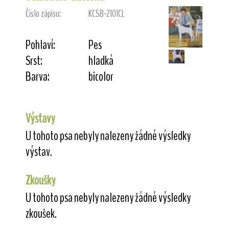
Číslo zápisu:
KCSB-2101CL
Pohlaví:
Pes
Srst:
hladká
Barva:
bicolor
Výstavy
U tohoto psa nebyly nalezeny žádné výsledky
výstav.
Zkoušky
U tohoto psa nebyly nalezeny žádné výsledky
zkoušek.