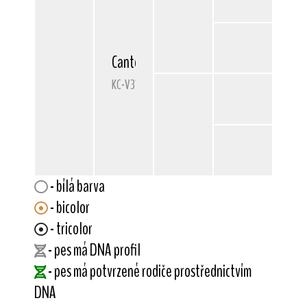
Canterwey Come Hither
KC-V3101103V03
- bílá barva
- bicolor
- tricolor
- pes má DNA profil
- pes má potvrzené rodiče prostřednictvím
DNA