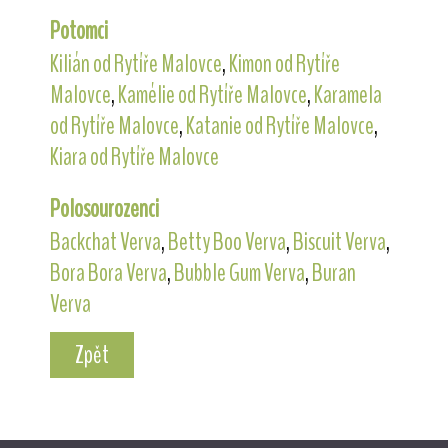
Potomci
Kilián od Rytíře Malovce
,
Kimon od Rytíře
Malovce
,
Kamélie od Rytíře Malovce
,
Karamela
od Rytíře Malovce
,
Katanie od Rytíře Malovce
,
Kiara od Rytíře Malovce
Polosourozenci
Backchat Verva
,
Betty Boo Verva
,
Biscuit Verva
,
Bora Bora Verva
,
Bubble Gum Verva
,
Buran
Verva
Zpět