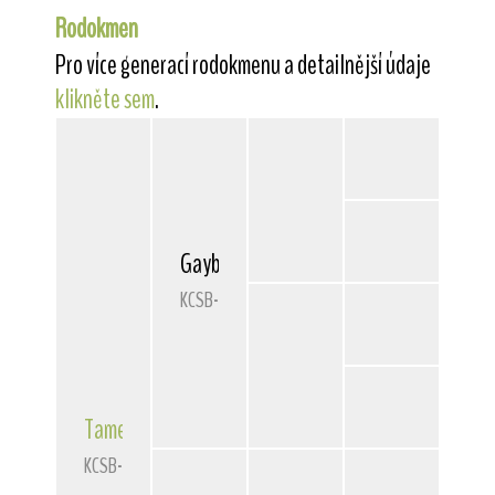
Rodokmen
Pro více generací rodokmenu a detailnější údaje
klikněte sem
.
Gaybryl Gwyn
KCSB-1575CJ
Tamedale
Cantona
KCSB-2101CL