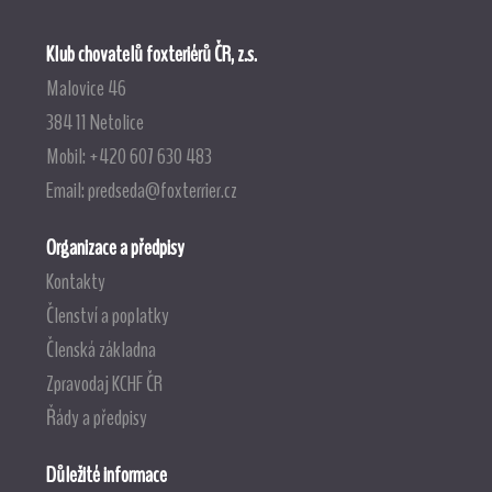
Klub chovatelů foxteriérů ČR, z.s.
Malovice 46
384 11 Netolice
Mobil: +420 607 630 483
Email:
predseda@foxterrier.cz
Organizace a předpisy
Kontakty
Členství a poplatky
Členská základna
Zpravodaj KCHF ČR
Řády a předpisy
Důležité informace