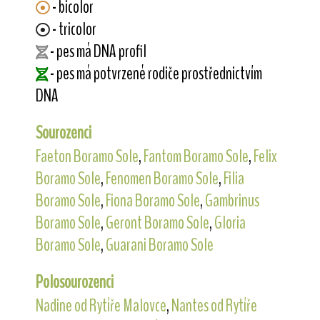
- bicolor
- tricolor
- pes má DNA profil
- pes má potvrzené rodiče prostřednictvím
DNA
Sourozenci
Faeton Boramo Sole
,
Fantom Boramo Sole
,
Felix
Boramo Sole
,
Fenomen Boramo Sole
,
Filia
Boramo Sole
,
Fiona Boramo Sole
,
Gambrinus
Boramo Sole
,
Geront Boramo Sole
,
Gloria
Boramo Sole
,
Guarani Boramo Sole
Polosourozenci
Nadine od Rytíře Malovce
,
Nantes od Rytíře