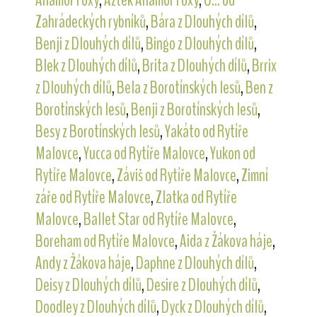
Zahrádeckých rybníků
,
Bára z Dlouhých dílů
,
Benji z Dlouhých dílů
,
Bingo z Dlouhých dílů
,
Blek z Dlouhých dílů
,
Brita z Dlouhých dílů
,
Brrix
z Dlouhých dílů
,
Bela z Borotínských lesů
,
Ben z
Borotínských lesů
,
Benji z Borotínských lesů
,
Besy z Borotínských lesů
,
Yakáto od Rytíře
Malovce
,
Yucca od Rytíře Malovce
,
Yukon od
Rytíře Malovce
,
Záviš od Rytíře Malovce
,
Zimní
záře od Rytíře Malovce
,
Zlatka od Rytíře
Malovce
,
Ballet Star od Rytíře Malovce
,
Boreham od Rytíře Malovce
,
Aida z Žákova háje
,
Andy z Žákova háje
,
Daphne z Dlouhých dílů
,
Deisy z Dlouhých dílů
,
Desire z Dlouhých dílů
,
Doodley z Dlouhých dílů
,
Dyck z Dlouhých dílů
,