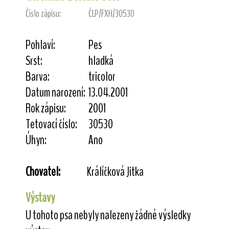
Číslo zápisu:
ČLP/FXH/30530
Pohlaví:
Pes
Srst:
hladká
Barva:
tricolor
Datum narození:
13.04.2001
Rok zápisu:
2001
Tetovací číslo:
30530
Úhyn:
Ano
Chovatel:
Králíčková Jitka
Výstavy
U tohoto psa nebyly nalezeny žádné výsledky