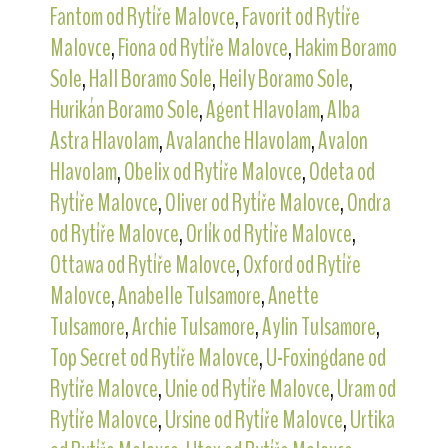
Fantom od Rytíře Malovce
,
Favorit od Rytíře
Malovce
,
Fiona od Rytíře Malovce
,
Hakim Boramo
Sole
,
Hall Boramo Sole
,
Heily Boramo Sole
,
Hurikán Boramo Sole
,
Agent Hlavolam
,
Alba
Astra Hlavolam
,
Avalanche Hlavolam
,
Avalon
Hlavolam
,
Obelix od Rytíře Malovce
,
Odeta od
Rytíře Malovce
,
Oliver od Rytíře Malovce
,
Ondra
od Rytíře Malovce
,
Orlík od Rytíře Malovce
,
Ottawa od Rytíře Malovce
,
Oxford od Rytíře
Malovce
,
Anabelle Tulsamore
,
Anette
Tulsamore
,
Archie Tulsamore
,
Aylin Tulsamore
,
Top Secret od Rytíře Malovce
,
U-Foxingdane od
Rytíře Malovce
,
Unie od Rytíře Malovce
,
Uram od
Rytíře Malovce
,
Ursine od Rytíře Malovce
,
Urtika