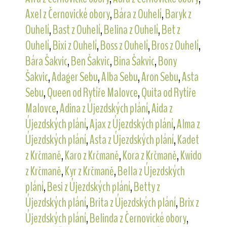
Axel z Černovické obory
,
Bára z Ouhelí
,
Baryk z
Ouhelí
,
Bast z Ouhelí
,
Belina z Ouhelí
,
Bet z
Ouhelí
,
Bixi z Ouhelí
,
Boss z Ouhelí
,
Bros z Ouhelí
,
Bára Šakvic
,
Ben Šakvic
,
Bina Šakvic
,
Bony
Šakvic
,
Adager Sebu
,
Alba Sebu
,
Aron Sebu
,
Asta
Sebu
,
Queen od Rytíře Malovce
,
Quita od Rytíře
Malovce
,
Adina z Újezdských plání
,
Aida z
Újezdských plání
,
Ajax z Újezdských plání
,
Alma z
Újezdských plání
,
Asta z Újezdských plání
,
Kadet
z Krčmaně
,
Karo z Krčmaně
,
Kora z Krčmaně
,
Kwido
z Krčmaně
,
Kyr z Krčmaně
,
Bella z Újezdských
plání
,
Besi z Újezdských plání
,
Betty z
Újezdských plání
,
Brita z Újezdských plání
,
Brix z
Újezdských plání
,
Belinda z Černovické obory
,