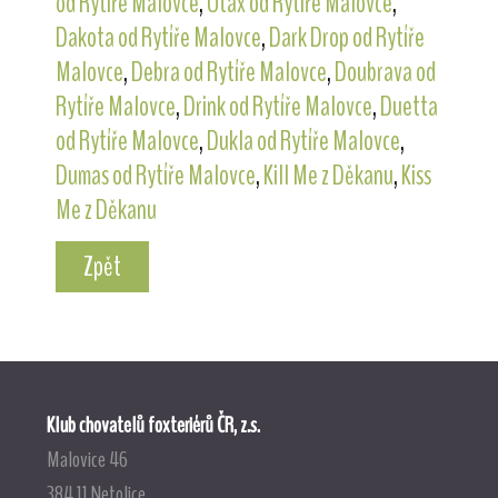
od Rytíře Malovce
,
Utax od Rytíře Malovce
,
Dakota od Rytíře Malovce
,
Dark Drop od Rytíře
Malovce
,
Debra od Rytíře Malovce
,
Doubrava od
Rytíře Malovce
,
Drink od Rytíře Malovce
,
Duetta
od Rytíře Malovce
,
Dukla od Rytíře Malovce
,
Dumas od Rytíře Malovce
,
Kill Me z Děkanu
,
Kiss
Me z Děkanu
Zpět
Klub chovatelů foxteriérů ČR, z.s.
Malovice 46
384 11 Netolice