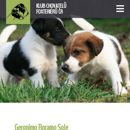
KLUB CHOVATELŮ
FOXTERIÉRŮ ČR
Geronimo Boramo Sole