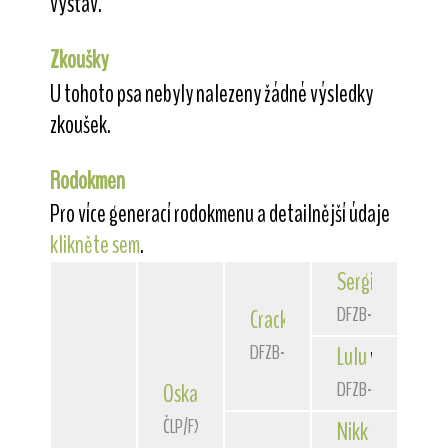
výstav.
Zkoušky
U tohoto psa nebyly nalezeny žádné výsledky
zkoušek.
Rodokmen
Pro více generací rodokmenu a detailnější údaje
klikněte sem
.
Sergio
von der 
DFZB-86 3285
Crack
von der Bismarckquel
DFZB-87 3246
Lulu
von der Bi
DFZB-84 3139
Oskar
de la Rosa
ČLP/FXH/28007
Nikk
von der Bi