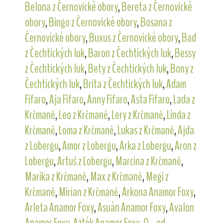
Belona z Černovické obory
,
Bereta z Černovické
obory
,
Bingo z Černovické obory
,
Bosana z
Černovické obory
,
Buxus z Černovické obory
,
Bad
z Čechtických luk
,
Baron z Čechtických luk
,
Bessy
z Čechtických luk
,
Bety z Čechtických luk
,
Bony z
Čechtických luk
,
Brita z Čechtických luk
,
Adam
Fifaro
,
Aja Fifaro
,
Anny Fifaro
,
Asta Fifaro
,
Lada z
Krčmaně
,
Leo z Krčmaně
,
Lery z Krčmaně
,
Linda z
Krčmaně
,
Loma z Krčmaně
,
Lukas z Krčmaně
,
Ajda
z Lobergu
,
Amor z Lobergu
,
Arka z Lobergu
,
Aron z
Lobergu
,
Artuš z Lobergu
,
Marcina z Krčmaně
,
Marika z Krčmaně
,
Max z Krčmaně
,
Megi z
Krčmaně
,
Mirian z Krčmaně
,
Arkona Anamor Foxy
,
Arleta Anamor Foxy
,
Asuán Anamor Foxy
,
Avalon
Anamor Foxy
,
Azték Anamor Foxy
,
O... od