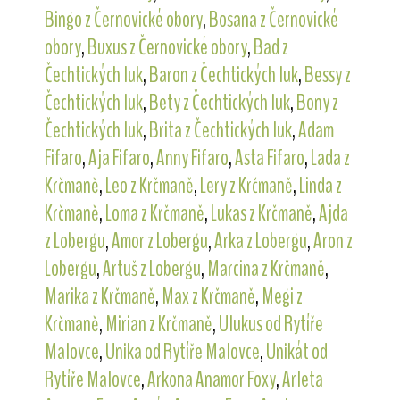
Bingo z Černovické obory
,
Bosana z Černovické
obory
,
Buxus z Černovické obory
,
Bad z
Čechtických luk
,
Baron z Čechtických luk
,
Bessy z
Čechtických luk
,
Bety z Čechtických luk
,
Bony z
Čechtických luk
,
Brita z Čechtických luk
,
Adam
Fifaro
,
Aja Fifaro
,
Anny Fifaro
,
Asta Fifaro
,
Lada z
Krčmaně
,
Leo z Krčmaně
,
Lery z Krčmaně
,
Linda z
Krčmaně
,
Loma z Krčmaně
,
Lukas z Krčmaně
,
Ajda
z Lobergu
,
Amor z Lobergu
,
Arka z Lobergu
,
Aron z
Lobergu
,
Artuš z Lobergu
,
Marcina z Krčmaně
,
Marika z Krčmaně
,
Max z Krčmaně
,
Megi z
Krčmaně
,
Mirian z Krčmaně
,
Ulukus od Rytíře
Malovce
,
Unika od Rytíře Malovce
,
Unikát od
Rytíře Malovce
,
Arkona Anamor Foxy
,
Arleta