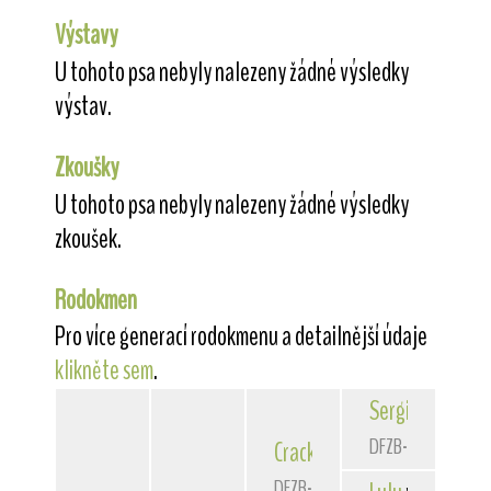
Výstavy
U tohoto psa nebyly nalezeny žádné výsledky
výstav.
Zkoušky
U tohoto psa nebyly nalezeny žádné výsledky
zkoušek.
Rodokmen
Pro více generací rodokmenu a detailnější údaje
klikněte sem
.
Sergio
von der 
DFZB-86 3285
Crack
von der Bismarckquel
DFZB-87 3246