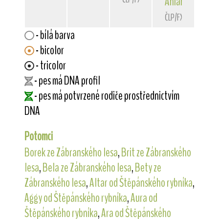
Aniara
von der 
ČLP/FXH/24364
- bílá barva
- bicolor
- tricolor
- pes má DNA profil
- pes má potvrzené rodiče prostřednictvím
DNA
Potomci
Borek ze Zábranského lesa
,
Brit ze Zábranského
lesa
,
Bela ze Zábranského lesa
,
Bety ze
Zábranského lesa
,
Altar od Štěpánského rybníka
,
Aggy od Štěpánského rybníka
,
Aura od
Štěpánského rybníka
,
Ara od Štěpánského