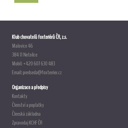
Klub chovatelů foxteriérů ČR, z.s.
Malovice 46
384 11 Netolice
Mobil: +420 607 630 483
Email:
predseda@foxterrier.cz
Organizace a předpisy
Kontakty
Členství a poplatky
Členská základna
Zpravodaj KCHF ČR