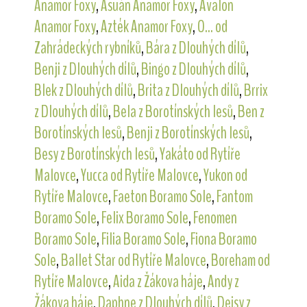
Anamor Foxy
,
Asuán Anamor Foxy
,
Avalon
Anamor Foxy
,
Azték Anamor Foxy
,
O... od
Zahrádeckých rybníků
,
Bára z Dlouhých dílů
,
Benji z Dlouhých dílů
,
Bingo z Dlouhých dílů
,
Blek z Dlouhých dílů
,
Brita z Dlouhých dílů
,
Brrix
z Dlouhých dílů
,
Bela z Borotínských lesů
,
Ben z
Borotínských lesů
,
Benji z Borotínských lesů
,
Besy z Borotínských lesů
,
Yakáto od Rytíře
Malovce
,
Yucca od Rytíře Malovce
,
Yukon od
Rytíře Malovce
,
Faeton Boramo Sole
,
Fantom
Boramo Sole
,
Felix Boramo Sole
,
Fenomen
Boramo Sole
,
Filia Boramo Sole
,
Fiona Boramo
Sole
,
Ballet Star od Rytíře Malovce
,
Boreham od
Rytíře Malovce
,
Aida z Žákova háje
,
Andy z
Žákova háje
,
Daphne z Dlouhých dílů
,
Deisy z