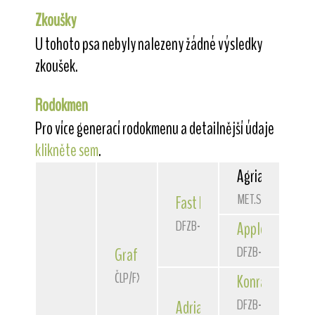
Zkoušky
U tohoto psa nebyly nalezeny žádné výsledky
zkoušek.
Rodokmen
Pro více generací rodokmenu a detailnější údaje
klikněte sem
.
Agria
Jack Nich
MET.Sf.7434/11
Fast Forward
vom Ernstthal
DFZB-16 1174
Apple Mint
vom 
DFZB-13 1028
Graf Grau
von den Schönen Bergen
ČLP/FXH/39381
Konrad
von den
DFZB-09 1431
Adria
von der Bismarckquel