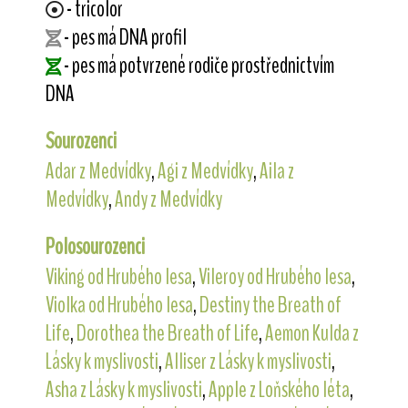
- tricolor
- pes má DNA profil
- pes má potvrzené rodiče prostřednictvím
DNA
Sourozenci
Adar z Medvídky
,
Agi z Medvídky
,
Aila z
Medvídky
,
Andy z Medvídky
Polosourozenci
Viking od Hrubého lesa
,
Vileroy od Hrubého lesa
,
Violka od Hrubého lesa
,
Destiny the Breath of
Life
,
Dorothea the Breath of Life
,
Aemon Kulda z
Lásky k myslivosti
,
Alliser z Lásky k myslivosti
,
Asha z Lásky k myslivosti
,
Apple z Loňského léta
,