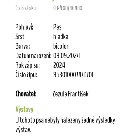
Číslo zápisu:
ČLP/FXH/40480
Pohlaví:
Pes
Srst:
hladká
Barva:
bicolor
Datum narození:
09.09.2024
Rok zápisu:
2024
Číslo čipu:
953010007441701
Chovatel:
Zezula František,
Výstavy
U tohoto psa nebyly nalezeny žádné výsledky
výstav.