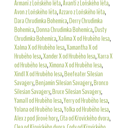
Armani z Loňského léta
,
Avanti z Loňského léta
,
Avon z Loňského léta
,
Azzaro z Loňského léta
,
Dara Chrudimka Bohemica
,
Derry Chrudimka
Bohemica
,
Donna Chrudimka Bohemica
,
Dusty
Chrudimka Bohemica
,
Xalima X od Hrubého lesa
,
Xalma X od Hrubého lesa
,
Xamantha X od
Hrubého lesa
,
Xander X od Hrubého lesa
,
Xarra X
od Hrubého lesa
,
Ximona X od Hrubého lesa
,
Xindl X od Hrubého lesa
,
Beefeater Silesian
Savagery
,
Benjamin Silesian Savagery
,
Bronco
Silesian Savagery
,
Bruce Silesian Savagery
,
Yamall od Hrubého lesa
,
Yerry od Hrubého lesa
,
Yolana od Hrubého lesa
,
Yolka od Hrubého lesa
,
Alex z pod Jírové hory
,
Cita od Křovického dvora
,
Clea od Křovického dvora
,
Cody od Křovického