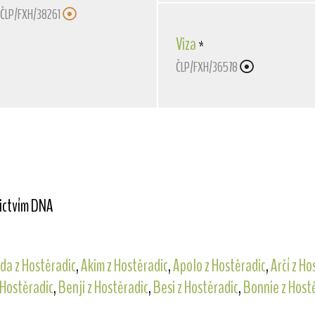
ČLP/FXH/38261
Viza
*
ČLP/FXH/36578
nictvím DNA
ida z Hostěradic
,
Akim z Hostěradic
,
Apolo z Hostěradic
,
Arčí z Ho
 Hostěradic
,
Benji z Hostěradic
,
Besi z Hostěradic
,
Bonnie z Host