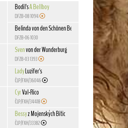
Bodil's
A Bellboy
DFZB-08 1094
Bergen
Belinda von den Schönen Bergen
DFZB-06 1030
Sven
von der Wunderburg
DFZB-03 1393
Lady
Luzifer's
ČLP/FXH/36046
Cyr
Val-Rico
ČLP/FXH/34418
Bessy
z Mojenských Bitic
ČLP/FXH/33382