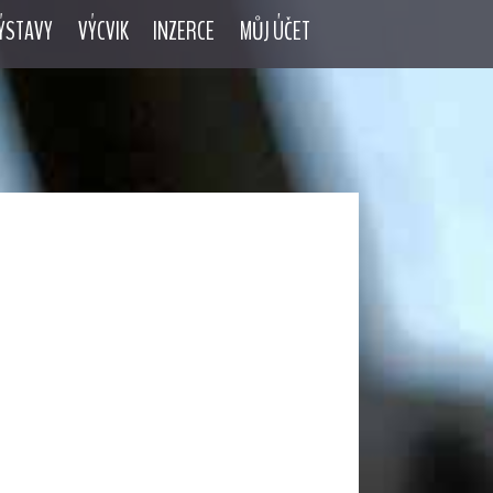
ÝSTAVY
VÝCVIK
INZERCE
MŮJ ÚČET