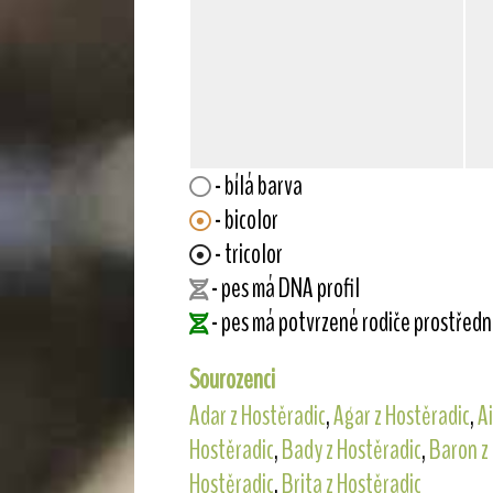
- bílá barva
- bicolor
- tricolor
- pes má DNA profil
- pes má potvrzené rodiče prostřed
Sourozenci
Adar z Hostěradic
,
Agar z Hostěradic
,
A
Hostěradic
,
Bady z Hostěradic
,
Baron z
Hostěradic
,
Brita z Hostěradic