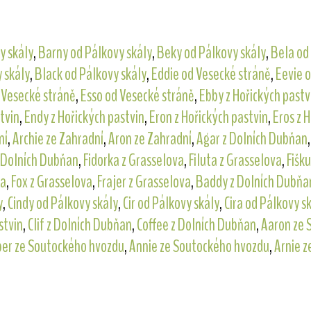
y skály
,
Barny od Pálkovy skály
,
Beky od Pálkovy skály
,
Bela od
 skály
,
Black od Pálkovy skály
,
Eddie od Vesecké stráně
,
Eevie 
d Vesecké stráně
,
Esso od Vesecké stráně
,
Ebby z Hořických pastv
stvin
,
Endy z Hořických pastvin
,
Eron z Hořických pastvin
,
Eros z 
ní
,
Archie ze Zahradní
,
Aron ze Zahradní
,
Agar z Dolních Dubňan
 Dolních Dubňan
,
Fidorka z Grasselova
,
Filuta z Grasselova
,
Fišk
va
,
Fox z Grasselova
,
Frajer z Grasselova
,
Baddy z Dolních Dubňa
y
,
Cindy od Pálkovy skály
,
Cir od Pálkovy skály
,
Cira od Pálkovy s
stvin
,
Clif z Dolních Dubňan
,
Coffee z Dolních Dubňan
,
Aaron ze 
er ze Soutockého hvozdu
,
Annie ze Soutockého hvozdu
,
Arnie 