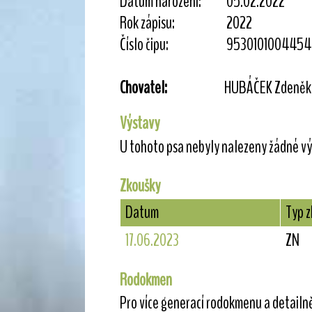
Datum narození:
05.02.2022
Rok zápisu:
2022
Číslo čipu:
9530101004454
Chovatel:
HUBÁČEK Zdeněk
Výstavy
U tohoto psa nebyly nalezeny žádné vý
Zkoušky
Datum
Typ 
17.06.2023
ZN
Rodokmen
Pro více generací rodokmenu a detailn