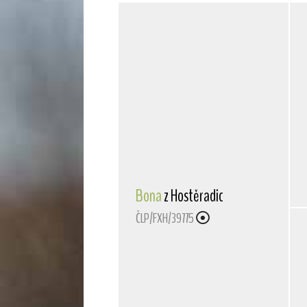
Bona
z Hostěradic
ČLP/FXH/39775