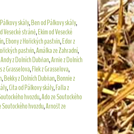
 Pálkovy skály
,
Ben od Pálkovy skály
,
od Vesecké stráně
,
Ekim od Vesecké
in
,
Ebony z Hořických pastvin
,
Edor z
Hořických pastvin
,
Amálka ze Zahradní
,
,
Andy z Dolních Dubňan
,
Arnie z Dolních
us z Grasselova
,
Flek z Grasselova
,
n
,
Bekky z Dolních Dubňan
,
Bonnie z
kály
,
Cita od Pálkovy skály
,
Falla z
Soutockého hvozdu
,
Ado ze Soutockého
ze Soutockého hvozdu
,
Arnošt ze