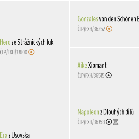
Gonzales
von den Schönen 
ČLP/FXH/36252
Hero
ze Strážnických luk
ČLP/FXH/37600
Aike
Xiamant
ČLP/FXH/36515
Napoleon
z Dlouhých dílů
ČLP/FXH/36758
Era
z Úsovska