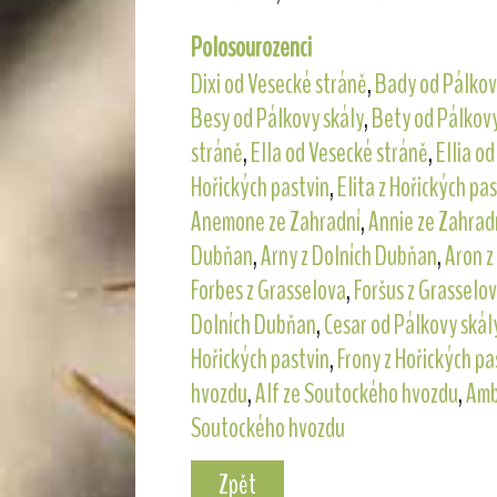
Polosourozenci
Dixi od Vesecké stráně
,
Bady od Pálkov
Besy od Pálkovy skály
,
Bety od Pálkovy
stráně
,
Ella od Vesecké stráně
,
Ellia o
Hořických pastvin
,
Elita z Hořických pa
Anemone ze Zahradní
,
Annie ze Zahrad
Dubňan
,
Arny z Dolních Dubňan
,
Aron z
Forbes z Grasselova
,
Foršus z Grasselo
Dolních Dubňan
,
Cesar od Pálkovy skál
Hořických pastvin
,
Frony z Hořických pa
hvozdu
,
Alf ze Soutockého hvozdu
,
Amb
Soutockého hvozdu
Zpět