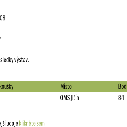
08
,
sledky výstav.
zkoušky
Místo
Bod
OMS Jičín
84
ější údaje
klikněte sem
.