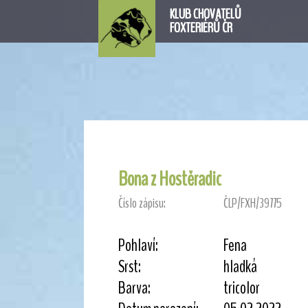
KLUB CHOVATELŮ
FOXTERIÉRŮ ČR
Bona z Hostěradic
Číslo zápisu:
ČLP/FXH/39775
Pohlaví:
Fena
Srst:
hladká
Barva:
tricolor