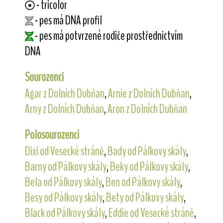
- tricolor
- pes má DNA profil
- pes má potvrzené rodiče prostřednictvím
DNA
Sourozenci
Agar z Dolních Dubňan
,
Arnie z Dolních Dubňan
,
Arny z Dolních Dubňan
,
Aron z Dolních Dubňan
Polosourozenci
Dixi od Vesecké stráně
,
Bady od Pálkovy skály
,
Barny od Pálkovy skály
,
Beky od Pálkovy skály
,
Bela od Pálkovy skály
,
Ben od Pálkovy skály
,
Besy od Pálkovy skály
,
Bety od Pálkovy skály
,
Black od Pálkovy skály
,
Eddie od Vesecké stráně
,