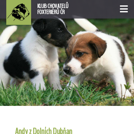
KLUB CHOVATELŮ
FOXTERIÉRŮ ČR
Andy z Dolních Dubňan