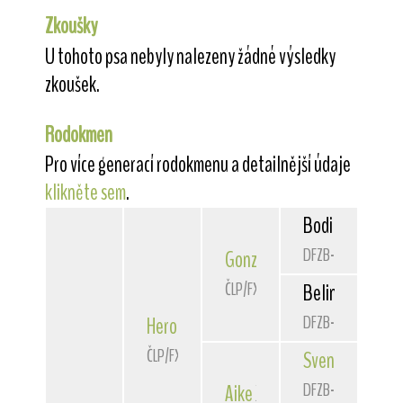
Zkoušky
U tohoto psa nebyly nalezeny žádné výsledky
zkoušek.
Rodokmen
Pro více generací rodokmenu a detailnější údaje
klikněte sem
.
Bodil's
A Bellb
DFZB-08 1094
Gonzales
von den Schönen 
ČLP/FXH/36252
Belinda von de
DFZB-06 1030
Hero
ze Strážnických luk
ČLP/FXH/37600
Sven
von der W
DFZB-03 1393
Aike
Xiamant