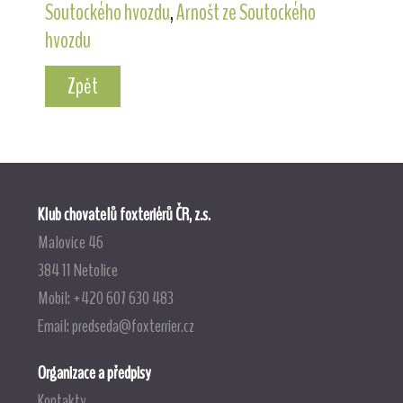
Soutockého hvozdu
,
Arnošt ze Soutockého
hvozdu
Zpět
Klub chovatelů foxteriérů ČR, z.s.
Malovice 46
384 11 Netolice
Mobil: +420 607 630 483
Email:
predseda@foxterrier.cz
Organizace a předpisy
Kontakty