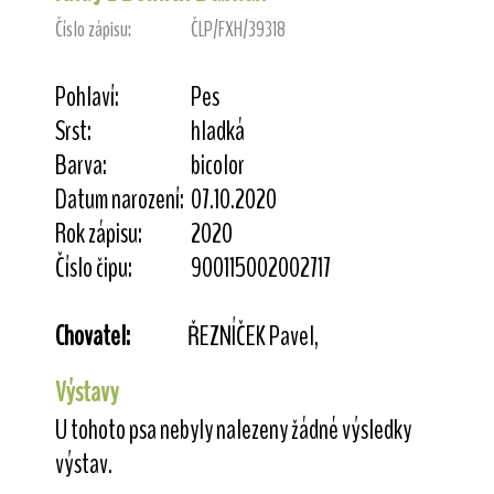
Číslo zápisu:
ČLP/FXH/39318
Pohlaví:
Pes
Srst:
hladká
Barva:
bicolor
Datum narození:
07.10.2020
Rok zápisu:
2020
Číslo čipu:
900115002002717
Chovatel:
ŘEZNÍČEK Pavel,
Výstavy
U tohoto psa nebyly nalezeny žádné výsledky
výstav.