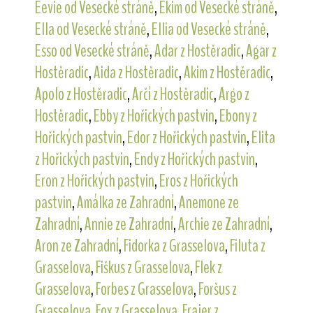
Eevie od Vesecké stráně
,
Ekim od Vesecké stráně
,
Ella od Vesecké stráně
,
Ellia od Vesecké stráně
,
Esso od Vesecké stráně
,
Adar z Hostěradic
,
Agar z
Hostěradic
,
Aida z Hostěradic
,
Akim z Hostěradic
,
Apolo z Hostěradic
,
Arčí z Hostěradic
,
Argo z
Hostěradic
,
Ebby z Hořických pastvin
,
Ebony z
Hořických pastvin
,
Edor z Hořických pastvin
,
Elita
z Hořických pastvin
,
Endy z Hořických pastvin
,
Eron z Hořických pastvin
,
Eros z Hořických
pastvin
,
Amálka ze Zahradní
,
Anemone ze
Zahradní
,
Annie ze Zahradní
,
Archie ze Zahradní
,
Aron ze Zahradní
,
Fidorka z Grasselova
,
Filuta z
Grasselova
,
Fiškus z Grasselova
,
Flek z
Grasselova
,
Forbes z Grasselova
,
Foršus z
Grasselova
,
Fox z Grasselova
,
Frajer z