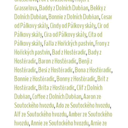
Grasselova
,
Baddy z Dolních Dubňan
,
Bekky z
Dolních Dubňan
,
Bonnie z Dolních Dubňan
,
Cesar
od Pálkovy skály
,
Cindy od Pálkovy skály
,
Cir od
Pálkovy skály
,
Cira od Pálkovy skály
,
Cita od
Pálkovy skály
,
Falla z Hořických pastvin
,
Frony z
Hořických pastvin
,
Bad z Hostěradic
,
Bady z
Hostěradic
,
Baron z Hostěradic
,
Benji z
Hostěradic
,
Besi z Hostěradic
,
Bona z Hostěradic
,
Bonnie z Hostěradic
,
Bonny z Hostěradic
,
Brit z
Hostěradic
,
Brita z Hostěradic
,
Clif z Dolních
Dubňan
,
Coffee z Dolních Dubňan
,
Aaron ze
Soutockého hvozdu
,
Ado ze Soutockého hvozdu
,
Alf ze Soutockého hvozdu
,
Amber ze Soutockého
hvozdu
,
Annie ze Soutockého hvozdu
,
Arnie ze