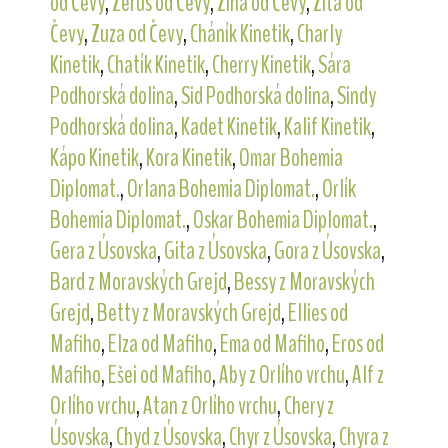
od Čevy
,
Zerus od Čevy
,
Zina od Čevy
,
Zita od
Čevy
,
Zuza od Čevy
,
Cháník Kinetik
,
Charly
Kinetik
,
Chatík Kinetik
,
Cherry Kinetik
,
Sára
Podhorská dolina
,
Sid Podhorská dolina
,
Sindy
Podhorská dolina
,
Kadet Kinetik
,
Kalif Kinetik
,
Kápo Kinetik
,
Kora Kinetik
,
Omar Bohemia
Diplomat.
,
Orlana Bohemia Diplomat.
,
Orlík
Bohemia Diplomat.
,
Oskar Bohemia Diplomat.
,
Gera z Úsovska
,
Gita z Úsovska
,
Gora z Úsovska
,
Bard z Moravských Grejd
,
Bessy z Moravských
Grejd
,
Betty z Moravských Grejd
,
Ellies od
Mafiho
,
Elza od Mafiho
,
Ema od Mafiho
,
Eros od
Mafiho
,
Ešei od Mafiho
,
Aby z Orlího vrchu
,
Alf z
Orlího vrchu
,
Atan z Orlího vrchu
,
Chery z
Úsovska
,
Chyd z Úsovska
,
Chyr z Úsovska
,
Chyra z