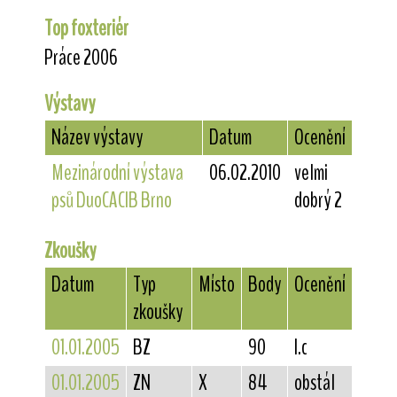
Top foxteriér
Práce 2006
Výstavy
Název výstavy
Datum
Ocenění
Mezinárodní výstava
06.02.2010
velmi
psů DuoCACIB Brno
dobrý 2
Zkoušky
Datum
Typ
Místo
Body
Ocenění
zkoušky
01.01.2005
BZ
90
I.c
01.01.2005
ZN
X
84
obstál