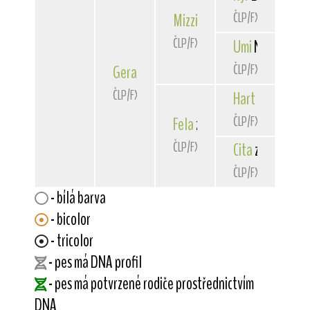
ČLP/FXD/26074
Mizzio
z Rataj
ČLP/FXD/27099
Umi
Norlov
ČLP/FXD/24262
Gera
z Viselců
ČLP/FXD/29415
Hart
Podhorská
ČLP/FXD/25648
Fela
z Viselců
ČLP/FXD/28178
Cita
z Viselců
ČLP/FXD/25883
- bílá barva
- bicolor
- tricolor
- pes má DNA profil
- pes má potvrzené rodiče prostřednictvím
DNA