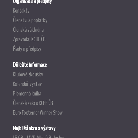
Organizace a předpisy
Kontakty
Členství a poplatky
Členská základna
Zpravodaj KCHF ČR
Řády a předpisy
Důležité informace
Klubové zkoušky
Kalendář výstav
Plemenná kniha
Členská sekce KCHF ČR
Euro Foxterrier Winner Show
Nejbližší akce a výstavy
15.08. MVP Mladá Boleslav