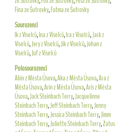
ze Šutrovky
,
Fox ze Šutrovky
,
Fela ze Šutrovky
,
Fina ze Šutrovky
,
Fatma ze Šutrovky
Sourozenci
Ik z Viselců
,
Ina z Viselců
,
Ira z Viselců
,
Jack z
Viselců
,
Jery z Viselců
,
Jik z Viselců
,
Johan z
Viselců
,
Juf z Viselců
Polosourozenci
Abin z Města Úsova
,
Aka z Města Úsova
,
Ara z
Města Úsova
,
Arin z Města Úsova
,
Aris z Města
Úsova
,
Jack Steinbach Terry
,
Jacquelinne
Steinbach Terry
,
Jeff Steinbach Terry
,
Jenny
Steinbach Terry
,
Jessica Steinbach Terry
,
Jimm
Steinbach Terry
,
Juliette Steinbach Terry
,
Zatus