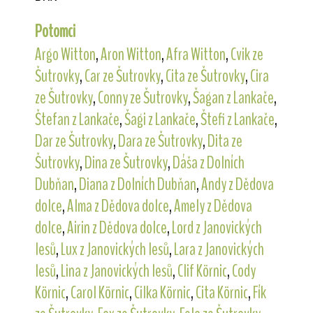
Potomci
Argo Witton
,
Aron Witton
,
Afra Witton
,
Cvik ze
Šutrovky
,
Car ze Šutrovky
,
Cita ze Šutrovky
,
Cira
ze Šutrovky
,
Conny ze Šutrovky
,
Šagan z Lankače
,
Štefan z Lankače
,
Šagi z Lankače
,
Štefi z Lankače
,
Dar ze Šutrovky
,
Dara ze Šutrovky
,
Dita ze
Šutrovky
,
Dina ze Šutrovky
,
Dáša z Dolních
Dubňan
,
Diana z Dolních Dubňan
,
Andy z Dědova
dolce
,
Alma z Dědova dolce
,
Amely z Dědova
dolce
,
Airin z Dědova dolce
,
Lord z Janovických
lesů
,
Lux z Janovických lesů
,
Lara z Janovických
lesů
,
Lina z Janovických lesů
,
Clif Körnic
,
Cody
Körnic
,
Carol Körnic
,
Cilka Körnic
,
Cita Körnic
,
Fík