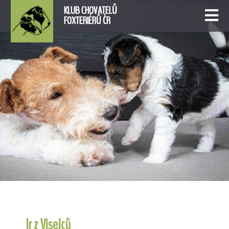
KLUB CHOVATELŮ
FOXTERIÉRŮ ČR
Ir z Viselců