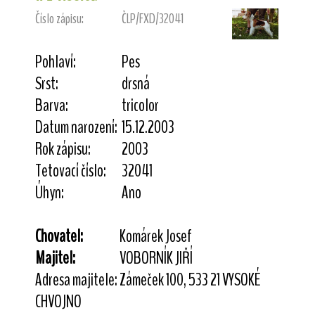
Číslo zápisu:
ČLP/FXD/32041
Pohlaví:
Pes
Srst:
drsná
Barva:
tricolor
Datum narození:
15.12.2003
Rok zápisu:
2003
Tetovací číslo:
32041
Úhyn:
Ano
Chovatel:
Komárek Josef
Majitel:
VOBORNÍK JIŘÍ
Adresa majitele:
Zámeček 100, 533 21 VYSOKÉ
CHVOJNO