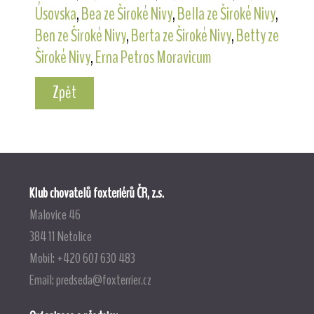
Úsovska
,
Bea ze Široké Nivy
,
Bella ze Široké Nivy
,
Ben ze Široké Nivy
,
Berta ze Široké Nivy
,
Betty ze
Široké Nivy
,
Erna Petros Moravicum
Zpět
Klub chovatelů foxteriérů ČR, z.s.
Malovice 46
384 11 Netolice
Mobil: +420 607 630 483
Email:
predseda@foxterrier.cz