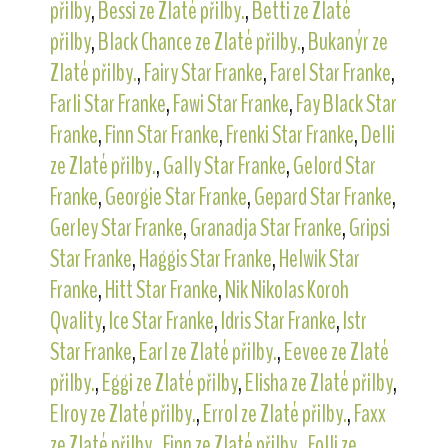
přilby
,
Bessi ze Zlaté přilby.
,
Betti ze Zlaté
přilby
,
Black Chance ze Zlaté přilby.
,
Bukanýr ze
Zlaté přilby.
,
Fairy Star Franke
,
Farel Star Franke
,
Farli Star Franke
,
Fawi Star Franke
,
Fay Black Star
Franke
,
Finn Star Franke
,
Frenki Star Franke
,
Delli
ze Zlaté přilby.
,
Gally Star Franke
,
Gelord Star
Franke
,
Georgie Star Franke
,
Gepard Star Franke
,
Gerley Star Franke
,
Granadja Star Franke
,
Gripsi
Star Franke
,
Haggis Star Franke
,
Helwik Star
Franke
,
Hitt Star Franke
,
Nik Nikolas Koroh
Qvality
,
Ice Star Franke
,
Idris Star Franke
,
Istr
Star Franke
,
Earl ze Zlaté přilby.
,
Eevee ze Zlaté
přilby.
,
Eggi ze Zlaté přilby
,
Elisha ze Zlaté přilby
,
Elroy ze Zlaté přilby.
,
Errol ze Zlaté přilby.
,
Faxx
ze Zlaté přilby.
,
Finn ze Zlaté přilby.
,
Folli ze