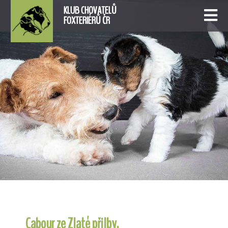
KLUB CHOVATELŮ
FOXTERIÉRŮ ČR
Cabour ze Zlaté přilby.