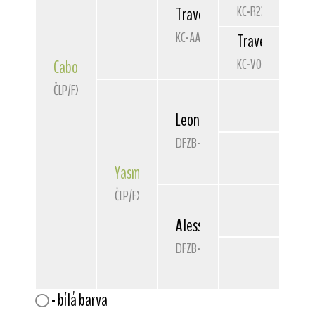
KC-R2215802R02
Travella
Silver Secret
KC-AA01671904
Travella
Maide
KC-V0453402V01
Cabour
ze Zlaté přilby.
ČLP/FXD/34646
Leon von den Schönen Berg
DFZB-04 4675
Yasmin
von den Schönen Bergen
ČLP/FXD/33554
Alessa von den Schönen Be
DFZB-02 4597
- bílá barva