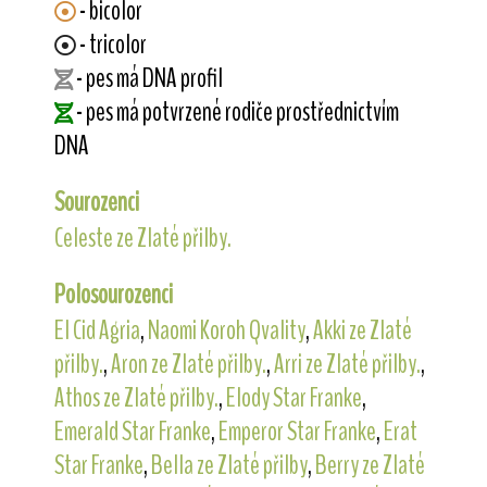
- bicolor
- tricolor
- pes má DNA profil
- pes má potvrzené rodiče prostřednictvím
DNA
Sourozenci
Celeste ze Zlaté přilby.
Polosourozenci
El Cid Agria
,
Naomi Koroh Qvality
,
Akki ze Zlaté
přilby.
,
Aron ze Zlaté přilby.
,
Arri ze Zlaté přilby.
,
Athos ze Zlaté přilby.
,
Elody Star Franke
,
Emerald Star Franke
,
Emperor Star Franke
,
Erat
Star Franke
,
Bella ze Zlaté přilby
,
Berry ze Zlaté