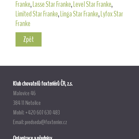
Franke
,
Lasse Star Franke
,
Level Star Franke
,
Limited Star Franke
,
Linga Star Franke
,
Lyfox Star
Franke
Zpět
Klub chovatelů foxteriérů ČR, z.s.
Malovice 46
384 11 Netolice
Mobil: +420 607 630 483
Email:
predseda@foxterrier.cz
Organizace a předpisy