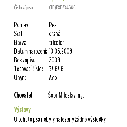
Číslo zápisu:
ČLP/FXD/34646
Pohlaví:
Pes
Srst:
drsná
Barva:
tricolor
Datum narození:
10.06.2008
Rok zápisu:
2008
Tetovací číslo:
34646
Úhyn:
Ano
Chovatel:
Šobr Miloslav Ing.
Výstavy
U tohoto psa nebyly nalezeny žádné výsledky