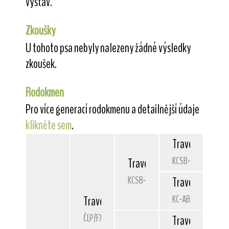
výstav.
Zkoušky
U tohoto psa nebyly nalezeny žádné výsledky
zkoušek.
Rodokmen
Pro více generací rodokmenu a detailnější údaje
klikněte sem
.
Travella
Solid 
KCSB-2075CM
Travella
Stand and Deliver
KCSB-1856CP
Travella
Symbol
KC-AB04044204
Travella
Sporting Chance
ČLP/FXD/34062
Travella
Strike