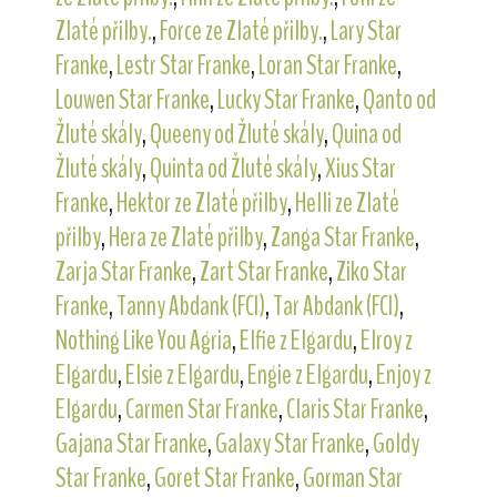
Zlaté přilby.
,
Force ze Zlaté přilby.
,
Lary Star
Franke
,
Lestr Star Franke
,
Loran Star Franke
,
Louwen Star Franke
,
Lucky Star Franke
,
Qanto od
Žluté skály
,
Queeny od Žluté skály
,
Quina od
Žluté skály
,
Quinta od Žluté skály
,
Xius Star
Franke
,
Hektor ze Zlaté přilby
,
Helli ze Zlaté
přilby
,
Hera ze Zlaté přilby
,
Zanga Star Franke
,
Zarja Star Franke
,
Zart Star Franke
,
Ziko Star
Franke
,
Tanny Abdank (FCI)
,
Tar Abdank (FCI)
,
Nothing Like You Agria
,
Elfie z Elgardu
,
Elroy z
Elgardu
,
Elsie z Elgardu
,
Engie z Elgardu
,
Enjoy z
Elgardu
,
Carmen Star Franke
,
Claris Star Franke
,
Gajana Star Franke
,
Galaxy Star Franke
,
Goldy
Star Franke
,
Goret Star Franke
,
Gorman Star