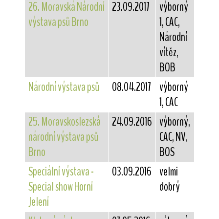
26. Moravská Národní
23.09.2017
výborný
výstava psů Brno
1, CAC,
Národní
vítěz,
BOB
Národní výstava psů
08.04.2017
výborný
1, CAC
25. Moravskoslezská
24.09.2016
výborný,
národní výstava psů
CAC, NV,
Brno
BOS
Speciální výstava -
03.09.2016
velmi
Special show Horní
dobrý
Jelení