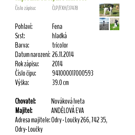
Číslo zápisu:
ČLP/FXH/37478
Pohlaví:
Fena
Srst:
hladká
Barva:
tricolor
Datum narození:
26.11.2014
Rok zápisu:
2014
Číslo čipu:
941000017000593
Výška:
39.0 cm
Chovatel:
Nováková Iveta
Majitel:
ANDĚLOVÁ EVA
Adresa majitele:
Odry - Loučky 266, 742 35,
Odry- Loučky