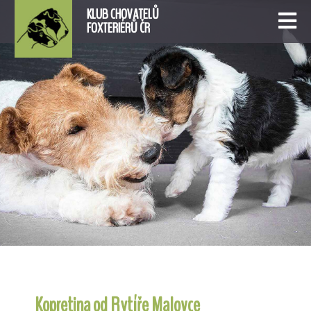
KLUB CHOVATELŮ
FOXTERIÉRŮ ČR
Kopretina od Rytíře Malovce