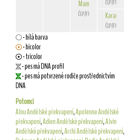
ČLP/FXH/33607
Mamba
od Rytíře Malovce
ČLP/FXH/33579
Karamela
od Ry
ČLP/FXH/31457
- bílá barva
- bicolor
- tricolor
- pes má DNA profil
- pes má potvrzené rodiče prostřednictvím
DNA
Potomci
Alou Andělské překvapení
,
Apolenne Andělské
překvapení
,
Adien Andělské překvapení
,
Alvin
Andělské překvapení
,
Archi Andělské překvapení
,