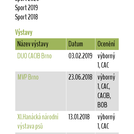
Sport 2019
Sport 2018
Výstavy
Název výstavy
Datum
Ocenění
DUO CACIB Brno
03.02.2019
výborný
1, CAC
MVP Brno
23.06.2018
výborný
1, CAC,
CACIB,
BOB
XI.Hanácká národní
13.01.2018
výborný
výstava psů
1, CAC