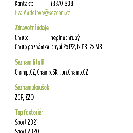
Kontakt:
733701808,
Eva.Andelova@seznam.cz
Zdravotní údaje
Chrup:
neplnochrupý
Chrup poznámka:
chybí 2x P2, 1x P3, 2x M3
Seznam titulů
Champ.CZ, Champ.SK, Jun.Champ.CZ
Seznam zkoušek
ZOP, ZZO
Top foxteriér
Sport 2021
Sport 2020