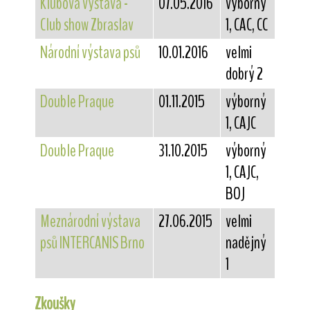
Klubová výstava -
07.05.2016
výborný
Club show Zbraslav
1, CAC, CC
Národní výstava psů
10.01.2016
velmi
dobrý 2
Double Praque
01.11.2015
výborný
1, CAJC
Double Praque
31.10.2015
výborný
1, CAJC,
BOJ
Meznárodní výstava
27.06.2015
velmi
psů INTERCANIS Brno
nadějný
1
Zkoušky