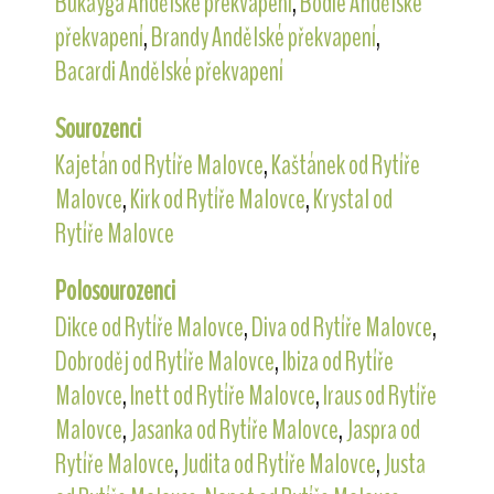
Bukayga Andělské překvapení
,
Bodie Andělské
překvapení
,
Brandy Andělské překvapení
,
Bacardi Andělské překvapení
Sourozenci
Kajetán od Rytíře Malovce
,
Kaštánek od Rytíře
Malovce
,
Kirk od Rytíře Malovce
,
Krystal od
Rytíře Malovce
Polosourozenci
Dikce od Rytíře Malovce
,
Diva od Rytíře Malovce
,
Dobroděj od Rytíře Malovce
,
Ibiza od Rytíře
Malovce
,
Inett od Rytíře Malovce
,
Iraus od Rytíře
Malovce
,
Jasanka od Rytíře Malovce
,
Jaspra od
Rytíře Malovce
,
Judita od Rytíře Malovce
,
Justa