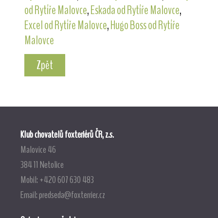
od Rytíře Malovce
,
Eskada od Rytíře Malovce
,
Excel od Rytíře Malovce
,
Hugo Boss od Rytíře
Malovce
Zpět
Klub chovatelů foxteriérů ČR, z.s.
Malovice 46
384 11 Netolice
Mobil: +420 607 630 483
Email:
predseda@foxterrier.cz