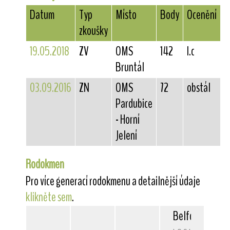
Datum
Typ
Místo
Body
Ocenění
zkoušky
19.05.2018
ZV
OMS
142
I.c
Bruntál
03.09.2016
ZN
OMS
72
obstál
Pardubice
- Horní
Jelení
Rodokmen
Pro více generací rodokmenu a detailnější údaje
klikněte sem
.
Belfox
Ulysse