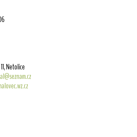
06
11, Netolice
mal@seznam.cz
malovec.wz.cz