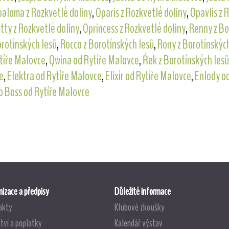
aloma z Rozkvetlé doliny
,
Oparis z Rozkvetlé doliny
,
Opavlis z 
tty z Rozkvetlé doliny
,
Oprincess z Rozkvetlé doliny
,
Renny z Bo
orotínských lesů
,
Rocco z Borotínských lesů
,
Rony z Borotínskýc
tíře Malovce
,
Qwina od Rytíře Malovce
,
Řek z Borotínských lesů
e
,
Elektra od Rytíře Malovce
,
Elixír od Rytíře Malovce
,
Enlody o
 Boss od Rytíře Malovce
izace a předpisy
Důležité informace
akty
Klubové zkoušky
tví a poplatky
Kalendář výstav