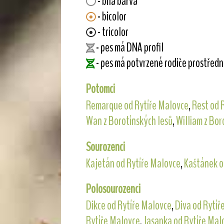
- bílá barva
- bicolor
- tricolor
- pes má DNA profil
- pes má potvrzené rodiče prostřed
Potomci
Remarque od Rytíře Malovce
,
Rest od 
Wan z Borotínských lesů
,
William z Bor
Sourozenci
Kajetán od Rytíře Malovce
,
Kaštánek o
Polosourozenci
Dikce od Rytíře Malovce
,
Diva od Rytíř
Rytíře Malovce
,
Jasanka od Rytíře Mal