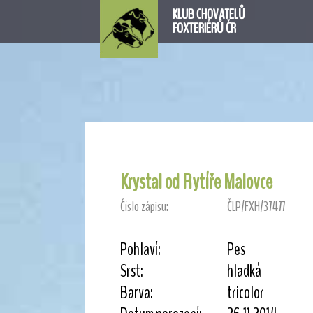
KLUB CHOVATELŮ
FOXTERIÉRŮ ČR
Krystal od Rytíře Malovce
Číslo zápisu:
ČLP/FXH/37477
Pohlaví:
Pes
Srst:
hladká
Barva:
tricolor