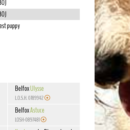
 BOJ
 BOJ
Best puppy
Belfox
Ulysse
L.O.S.H. 0789942
Belfox
Astuce
LOSH-0897481