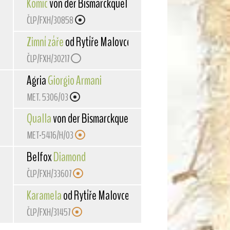
Komic
von der Bismarckquelle
ČLP/FXH/30858
ovce
Zimní záře
od Rytíře Malovce
ČLP/FXH/30217
Agria
Giorgio Armani
MET. 5306/03
Qualla
von der Bismarckquelle
MET-5416/H/03
Belfox
Diamond
ČLP/FXH/33607
Karamela
od Rytíře Malovce
ČLP/FXH/31457