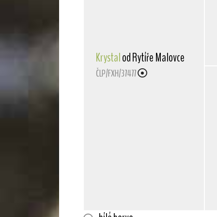
Krystal
od Rytíře Malovce
ČLP/FXH/37477