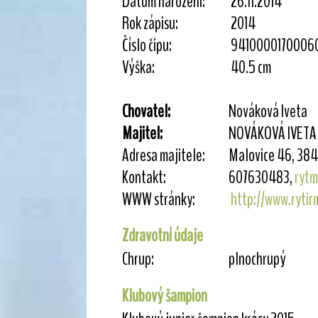
Datum narození:
26.11.2014
Rok zápisu:
2014
Číslo čipu:
9410000170006
Výška:
40.5 cm
Chovatel:
Nováková Iveta
Majitel:
NOVÁKOVÁ IVETA
Adresa majitele:
Malovice 46, 384 
Kontakt:
607630483,
ryt
WWW stránky:
http://www.rytir
Zdravotní údaje
Chrup:
plnochrupý
Klubový šampion