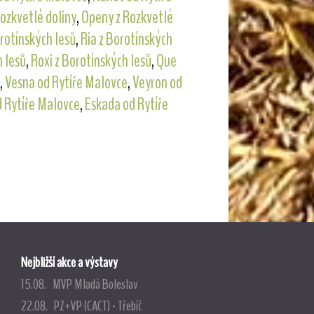
Rozkvetlé doliny
,
Openy z Rozkvetlé
rotínských lesů
,
Ria z Borotínských
h lesů
,
Roxi z Borotínských lesů
,
Que
,
Vesna od Rytíře Malovce
,
Veyron od
d Rytíře Malovce
,
Eskada od Rytíře
Nejbližší akce a výstavy
15.08. MVP Mladá Boleslav
22.08. PZ+VP (CACT) - Třebíč