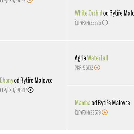
ČLP/FXH/34132
White Orchid
od Rytíře Mal
ČLP/FXH/32225
Agria
Waterfall
PKR-56132
Ebony
od Rytíře Malovce
ČLP/FXH/34997
Mamba
od Rytíře Malovce
ČLP/FXH/33579