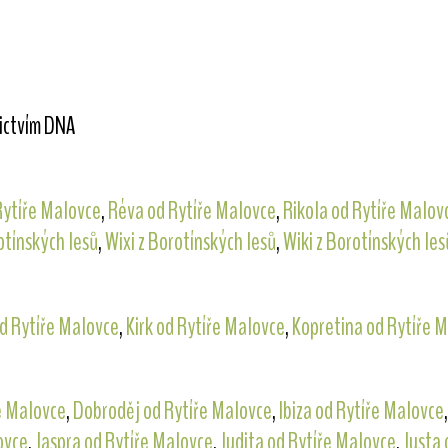
nictvím DNA
Rytíře Malovce
,
Réva od Rytíře Malovce
,
Rikola od Rytíře Malov
otínských lesů
,
Wixi z Borotínských lesů
,
Wiki z Borotínských les
d Rytíře Malovce
,
Kirk od Rytíře Malovce
,
Kopretina od Rytíře 
e Malovce
,
Dobroděj od Rytíře Malovce
,
Ibiza od Rytíře Malovce
ovce
,
Jaspra od Rytíře Malovce
,
Judita od Rytíře Malovce
,
Justa 