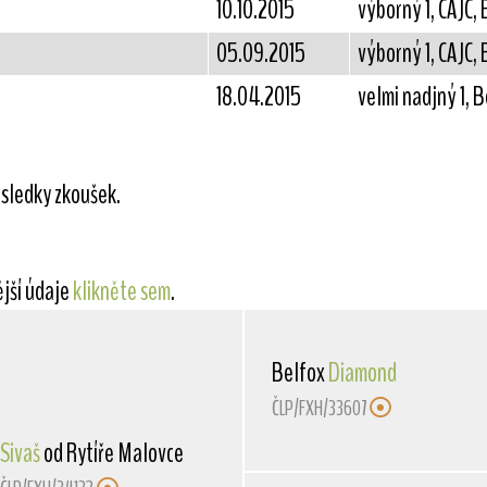
10.10.2015
výborný 1, CAJC,
05.09.2015
výborný 1, CAJC,
18.04.2015
velmi nadjný 1, 
sledky zkoušek.
ější údaje
klikněte sem
.
Belfox
Diamond
ČLP/FXH/33607
Sivaš
od Rytíře Malovce