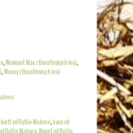
ce
,
Walmont Max z Borotínských lesů
,
ů
,
Wenny z Borotínských lesů
Malovce
,
Inett od Rytíře Malovce
,
Iraus od
od Rytíře Malovce
,
Nanet od Rytíře