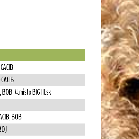
R.CACIB
R-CACIB
 BOB, 4.místo BIG III.sk
CACIB, BOB
 BOJ