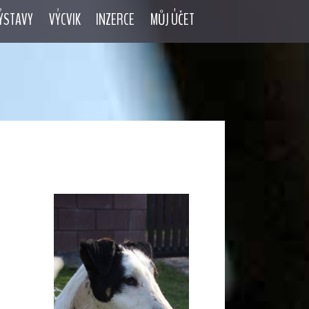
ÝSTAVY
VÝCVIK
INZERCE
MŮJ ÚČET