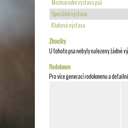
Mezinárodní výstava psů
Speciální výstava
Klubová výstava
Zkoušky
U tohoto psa nebyly nalezeny žádné vý
Rodokmen
Pro více generací rodokmenu a detailn