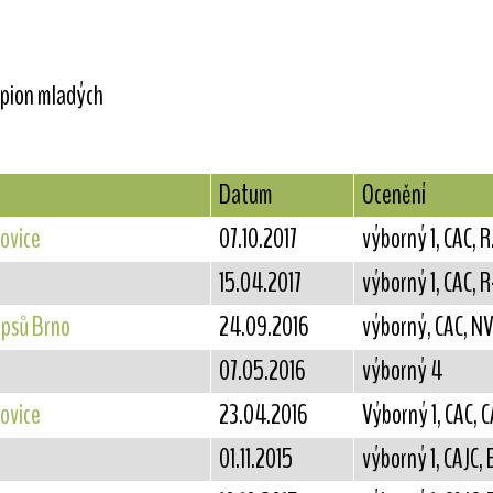
mpion mladých
Datum
Ocenění
ovice
07.10.2017
výborný 1, CAC, 
15.04.2017
výborný 1, CAC, 
 psů Brno
24.09.2016
výborný, CAC, NV,
07.05.2016
výborný 4
ovice
23.04.2016
Výborný 1, CAC, 
01.11.2015
výborný 1, CAJC,