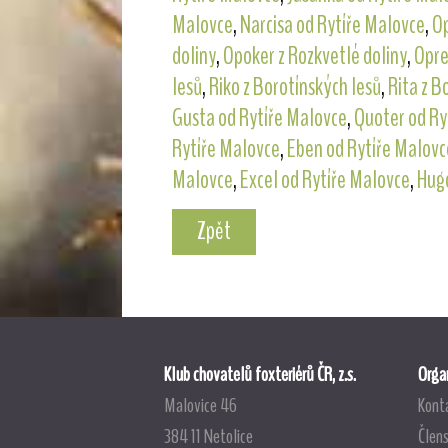
Malovce
,
Narcisa od Rytíře Malovce
,
Op
doliny
,
Opoker z Rozkvetlé doliny
,
Opre
lesů
,
Riko z Borotínských lesů
,
Rita z B
Gusta od Rytíře Malovce
,
Quoter od Ry
Rytíře Malovce
,
Eben od Rytíře Malovc
Malovce
,
Excel od Rytíře Malovce
,
Hugo
Zpět
Klub chovatelů foxteriérů ČR, z.s.
Organ
Malovice 46
Kont
384 11 Netolice
Člens