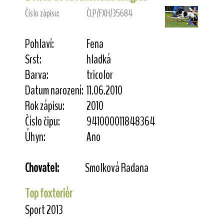
Číslo zápisu:
ČLP/FXH/35684
Pohlaví:
Fena
Srst:
hladká
Barva:
tricolor
Datum narození:
11.06.2010
Rok zápisu:
2010
Číslo čipu:
941000011848364
Úhyn:
Ano
Chovatel:
Smolková Radana
Top foxteriér
Sport 2013