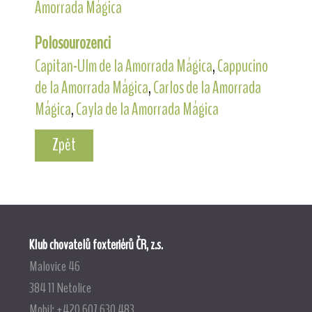
Amorrada Mágica
Polosourozenci
Capitan-Ulm de la Amorrada Mágica
,
Cappucino
de la Amorrada Mágica
,
Carlos de la Amorrada
Mágica
,
Cayla de la Amorrada Mágica
Zpět
Klub chovatelů foxteriérů ČR, z.s.
Malovice 46
384 11 Netolice
Mobil: +420 607 630 483