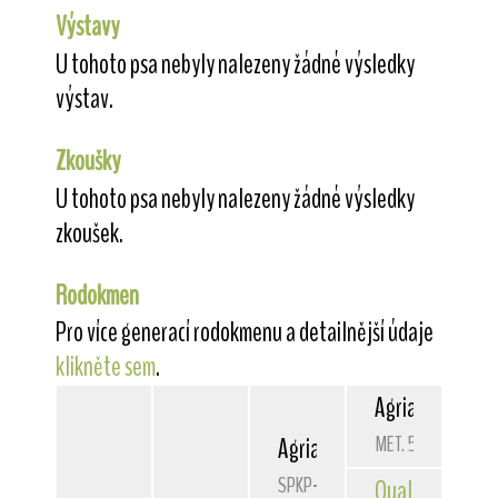
Výstavy
U tohoto psa nebyly nalezeny žádné výsledky
výstav.
Zkoušky
U tohoto psa nebyly nalezeny žádné výsledky
zkoušek.
Rodokmen
Pro více generací rodokmenu a detailnější údaje
klikněte sem
.
Agria
Giorgio A
MET. 5306/03
Agria
Wild World
SPKP-2492
Qualla
von der 