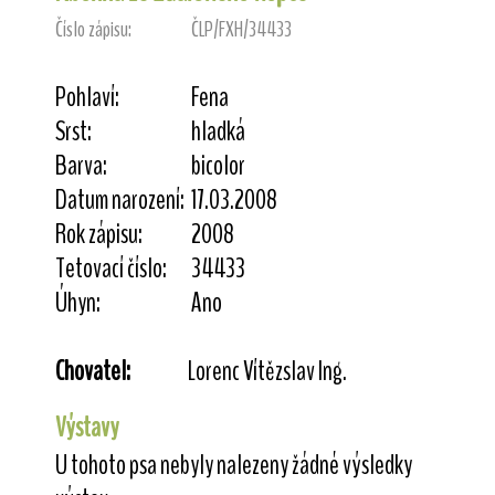
Číslo zápisu:
ČLP/FXH/34433
Pohlaví:
Fena
Srst:
hladká
Barva:
bicolor
Datum narození:
17.03.2008
Rok zápisu:
2008
Tetovací číslo:
34433
Úhyn:
Ano
Chovatel:
Lorenc Vítězslav Ing.
Výstavy
U tohoto psa nebyly nalezeny žádné výsledky