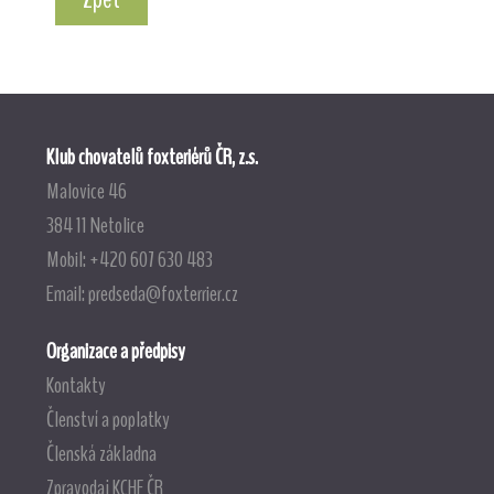
Klub chovatelů foxteriérů ČR, z.s.
Malovice 46
384 11 Netolice
Mobil: +420 607 630 483
Email:
predseda@foxterrier.cz
Organizace a předpisy
Kontakty
Členství a poplatky
Členská základna
Zpravodaj KCHF ČR