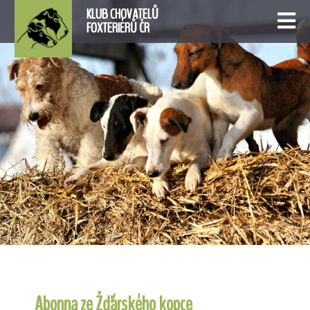
KLUB CHOVATELŮ
FOXTERIÉRŮ ČR
Abonna ze Žďárského kopce