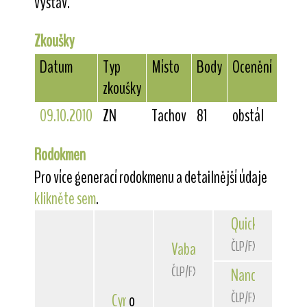
výstav.
Zkoušky
Datum
Typ
Místo
Body
Ocenění
zkoušky
09.10.2010
ZN
Tachov
81
obstál
Rodokmen
Pro více generací rodokmenu a detailnější údaje
klikněte sem
.
Quick
Belfox
ČLP/FXH/29303
Vabang
od Rytíře Malovce
ČLP/FXH/29725
Nancy
du Bois 
ČLP/FXH/28922
Cyr
od Štěpánského rybníka