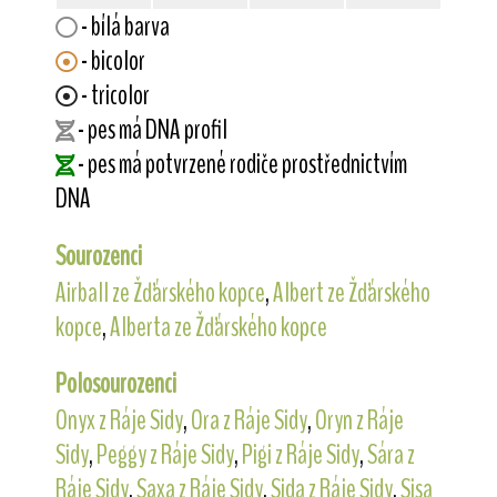
- bílá barva
- bicolor
- tricolor
- pes má DNA profil
- pes má potvrzené rodiče prostřednictvím
DNA
Sourozenci
Airball ze Žďárského kopce
,
Albert ze Žďárského
kopce
,
Alberta ze Žďárského kopce
Polosourozenci
Onyx z Ráje Sidy
,
Ora z Ráje Sidy
,
Oryn z Ráje
Sidy
,
Peggy z Ráje Sidy
,
Pigi z Ráje Sidy
,
Sára z
Ráje Sidy
,
Saxa z Ráje Sidy
,
Sida z Ráje Sidy
,
Sisa