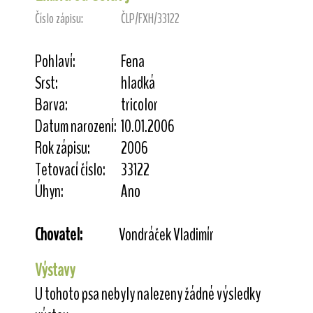
Číslo zápisu:
ČLP/FXH/33122
Pohlaví:
Fena
Srst:
hladká
Barva:
tricolor
Datum narození:
10.01.2006
Rok zápisu:
2006
Tetovací číslo:
33122
Úhyn:
Ano
Chovatel:
Vondráček Vladimír
Výstavy
U tohoto psa nebyly nalezeny žádné výsledky