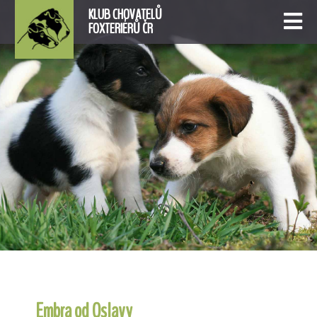
KLUB CHOVATELŮ
FOXTERIÉRŮ ČR
Embra od Oslavy