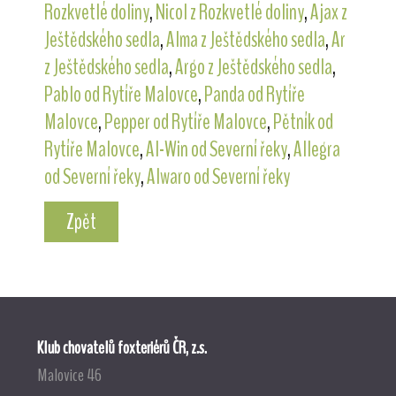
Rozkvetlé doliny
,
Nicol z Rozkvetlé doliny
,
Ajax z
Ještědského sedla
,
Alma z Ještědského sedla
,
Ar
z Ještědského sedla
,
Argo z Ještědského sedla
,
Pablo od Rytíře Malovce
,
Panda od Rytíře
Malovce
,
Pepper od Rytíře Malovce
,
Pětník od
Rytíře Malovce
,
Al-Win od Severní řeky
,
Allegra
od Severní řeky
,
Alwaro od Severní řeky
Zpět
Klub chovatelů foxteriérů ČR, z.s.
Malovice 46