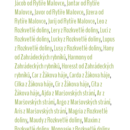
Jácob od Rytíře Malovce
,
Jantar od Rytíře
Malovce
,
Javor od Rytíře Malovce
,
Jizera od
Rytíře Malovce
,
Jurij od Rytíře Malovce
,
Leo z
Rozkvetlé doliny
,
Lery z Rozkvetlé doliny
,
Luci z
Rozkvetlé doliny
,
Lucky z Rozkvetlé doliny
,
Lupus
z Rozkvetlé doliny
,
Lusy z Rozkvetlé doliny
,
Hany
od Zahrádeckých rybníků
,
Harmony od
Zahrádeckých rybníků
,
Horesst od Zahrádeckých
rybníků
,
Car z Žákova háje
,
Carda z Žákova háje
,
Cilka z Žákova háje
,
Cir z Žákova háje
,
Cita z
Žákova háje
,
Ajda z Maršovských strání
,
Ar z
Maršovských strání
,
Argo z Maršovských strání
,
Aris z Maršovských strání
,
Magria z Rozkvetlé
doliny
,
Maudy z Rozkvetlé doliny
,
Maxim z
Rozkvetlé doliny
,
Monpasie z Rozkvetlé doliny
,