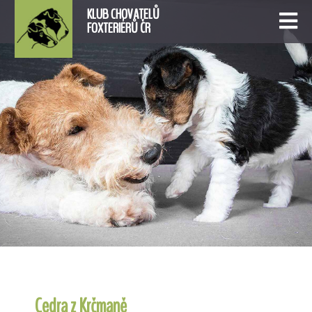
KLUB CHOVATELŮ
FOXTERIÉRŮ ČR
Cedra z Krčmaně