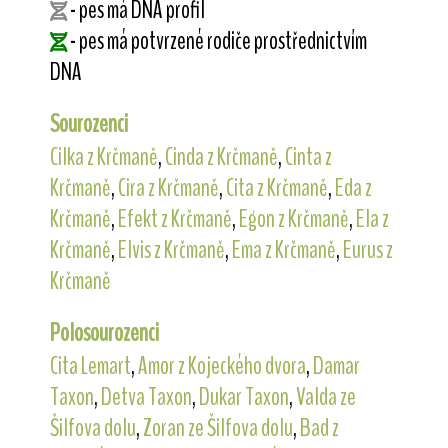
- pes má DNA profil
- pes má potvrzené rodiče prostřednictvím
DNA
Sourozenci
Cilka z Krčmaně
,
Cinda z Krčmaně
,
Cinta z
Krčmaně
,
Cira z Krčmaně
,
Cita z Krčmaně
,
Eda z
Krčmaně
,
Efekt z Krčmaně
,
Egon z Krčmaně
,
Ela z
Krčmaně
,
Elvis z Krčmaně
,
Ema z Krčmaně
,
Eurus z
Krčmaně
Polosourozenci
Cita Lemart
,
Amor z Kojeckého dvora
,
Damar
Taxon
,
Detva Taxon
,
Dukar Taxon
,
Valda ze
Šilfova dolu
,
Zoran ze Šilfova dolu
,
Bad z