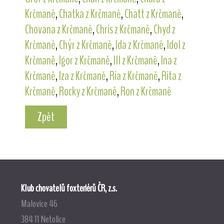
Krčmaně
,
Chatka z Krčmaně
,
Chatt z Krčmaně
,
Chovana z Krčmaně
,
Chris z Krčmaně
,
Chyd z
Krčmaně
,
Chýr z Krčmaně
,
Ida z Krčmaně
,
Idol z
Krčmaně
,
Igor z Krčmaně
,
Ill z Krčmaně
,
Ina z
Krčmaně
,
Iza z Krčmaně
,
Ria z Krčmaně
,
Rita z
Krčmaně
,
Rocky z Krčmaně
,
Ron z Krčmaně
Zpět
Klub chovatelů foxteriérů ČR, z.s.
Malovice 46
384 11 Netolice