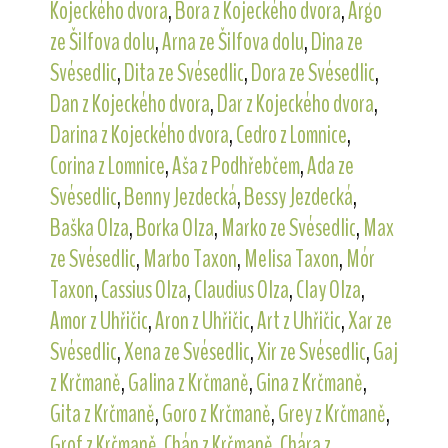
Kojeckého dvora
,
Bora z Kojeckého dvora
,
Argo
ze Šilfova dolu
,
Arna ze Šilfova dolu
,
Dina ze
Svésedlic
,
Dita ze Svésedlic
,
Dora ze Svésedlic
,
Dan z Kojeckého dvora
,
Dar z Kojeckého dvora
,
Darina z Kojeckého dvora
,
Cedro z Lomnice
,
Corina z Lomnice
,
Aša z Podhřebčem
,
Ada ze
Svésedlic
,
Benny Jezdecká
,
Bessy Jezdecká
,
Baška Olza
,
Borka Olza
,
Marko ze Svésedlic
,
Max
ze Svésedlic
,
Marbo Taxon
,
Melisa Taxon
,
Mór
Taxon
,
Cassius Olza
,
Claudius Olza
,
Clay Olza
,
Amor z Uhřičic
,
Aron z Uhřičic
,
Art z Uhřičic
,
Xar ze
Svésedlic
,
Xena ze Svésedlic
,
Xir ze Svésedlic
,
Gaj
z Krčmaně
,
Galina z Krčmaně
,
Gina z Krčmaně
,
Gita z Krčmaně
,
Goro z Krčmaně
,
Grey z Krčmaně
,
Grof z Krčmaně
,
Chán z Krčmaně
,
Chára z