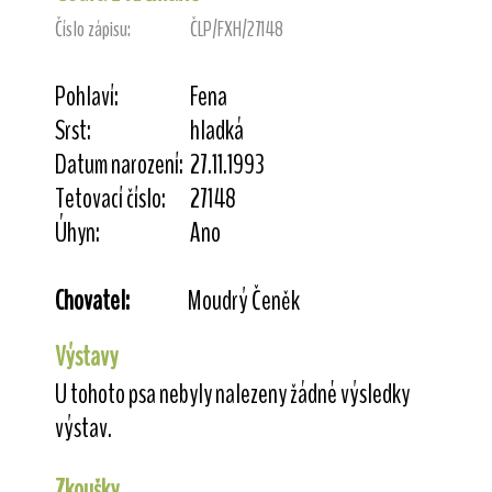
Číslo zápisu:
ČLP/FXH/27148
Pohlaví:
Fena
Srst:
hladká
Datum narození:
27.11.1993
Tetovací číslo:
27148
Úhyn:
Ano
Chovatel:
Moudrý Čeněk
Výstavy
U tohoto psa nebyly nalezeny žádné výsledky
výstav.
Zkoušky