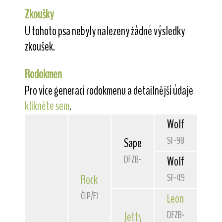
Zkoušky
U tohoto psa nebyly nalezeny žádné výsledky
zkoušek.
Rodokmen
Pro více generací rodokmenu a detailnější údaje
klikněte sem
.
Wolfheart
Roya
SF-9837S/80
Sapelars
Mischief Maker
DFZB-83 3301
Wolfheart
Pimp
SF-4908D/77
Rocky
von der Bismarckquelle
ČLP/FXH/24363
Leon
von der Bi
DFZB-81 3251
Jetty
von der Bismarckquel