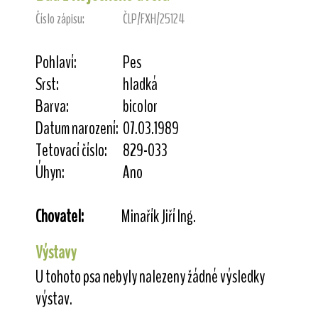
Číslo zápisu:
ČLP/FXH/25124
Pohlaví:
Pes
Srst:
hladká
Barva:
bicolor
Datum narození:
07.03.1989
Tetovací číslo:
829-033
Úhyn:
Ano
Chovatel:
Minařík Jiří Ing.
Výstavy
U tohoto psa nebyly nalezeny žádné výsledky
výstav.