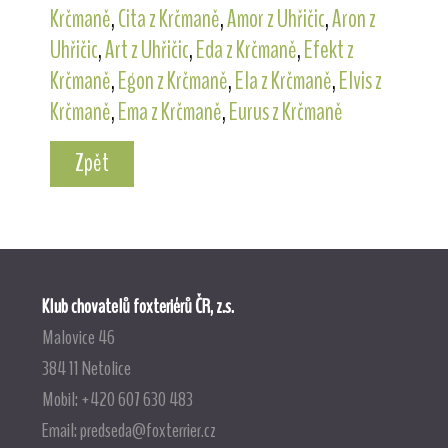
Krčmaně
,
Cita z Krčmaně
,
Amor z Uhřičic
,
Aron z
Uhřičic
,
Art z Uhřičic
,
Eda z Krčmaně
,
Efekt z
Krčmaně
,
Egon z Krčmaně
,
Ela z Krčmaně
,
Elvis z
Krčmaně
,
Ema z Krčmaně
,
Eurus z Krčmaně
Zpět
Klub chovatelů foxteriérů ČR, z.s.
Malovice 46
384 11 Netolice
Mobil: +420 607 630 483
Email:
predseda@foxterrier.cz