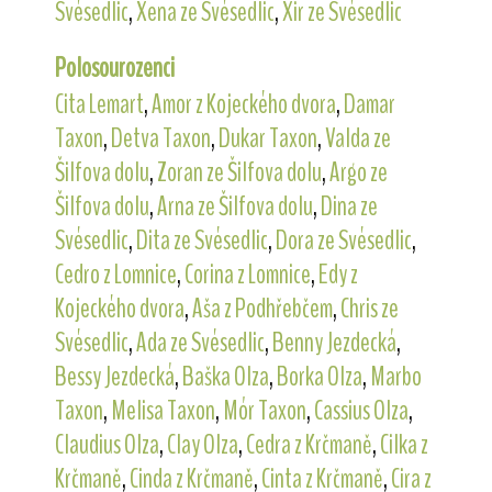
Svésedlic
,
Xena ze Svésedlic
,
Xir ze Svésedlic
Polosourozenci
Cita Lemart
,
Amor z Kojeckého dvora
,
Damar
Taxon
,
Detva Taxon
,
Dukar Taxon
,
Valda ze
Šilfova dolu
,
Zoran ze Šilfova dolu
,
Argo ze
Šilfova dolu
,
Arna ze Šilfova dolu
,
Dina ze
Svésedlic
,
Dita ze Svésedlic
,
Dora ze Svésedlic
,
Cedro z Lomnice
,
Corina z Lomnice
,
Edy z
Kojeckého dvora
,
Aša z Podhřebčem
,
Chris ze
Svésedlic
,
Ada ze Svésedlic
,
Benny Jezdecká
,
Bessy Jezdecká
,
Baška Olza
,
Borka Olza
,
Marbo
Taxon
,
Melisa Taxon
,
Mór Taxon
,
Cassius Olza
,
Claudius Olza
,
Clay Olza
,
Cedra z Krčmaně
,
Cilka z
Krčmaně
,
Cinda z Krčmaně
,
Cinta z Krčmaně
,
Cira z