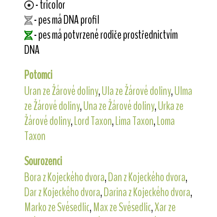
- tricolor
- pes má DNA profil
- pes má potvrzené rodiče prostřednictvím
DNA
Potomci
Uran ze Žárové doliny
,
Ula ze Žárové doliny
,
Ulma
ze Žárové doliny
,
Una ze Žárové doliny
,
Urka ze
Žárové doliny
,
Lord Taxon
,
Lima Taxon
,
Loma
Taxon
Sourozenci
Bora z Kojeckého dvora
,
Dan z Kojeckého dvora
,
Dar z Kojeckého dvora
,
Darina z Kojeckého dvora
,
Marko ze Svésedlic
,
Max ze Svésedlic
,
Xar ze