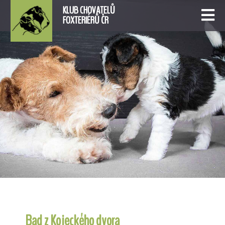
KLUB CHOVATELŮ
FOXTERIÉRŮ ČR
Bad z Kojeckého dvora