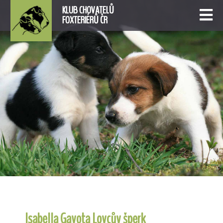
KLUB CHOVATELŮ
FOXTERIÉRŮ ČR
Isabella Gavota Lovcův šperk