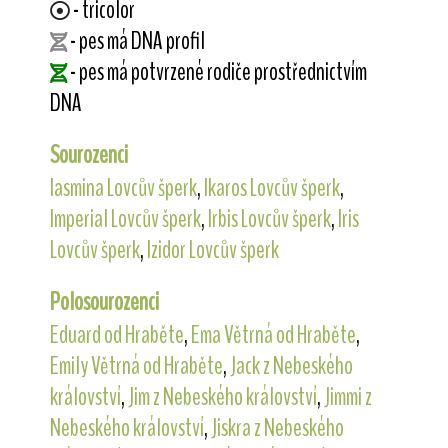
- tricolor
- pes má DNA profil
- pes má potvrzené rodiče prostřednictvím
DNA
Sourozenci
Iasmina Lovcův šperk
,
Ikaros Lovcův šperk
,
Imperial Lovcův šperk
,
Irbis Lovcův šperk
,
Iris
Lovcův šperk
,
Izidor Lovcův šperk
Polosourozenci
Eduard od Hraběte
,
Ema Větrná od Hraběte
,
Emily Větrná od Hraběte
,
Jack z Nebeského
království
,
Jim z Nebeského království
,
Jimmi z
Nebeského království
,
Jiskra z Nebeského