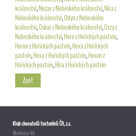
království
,
Nezar z Nebeského království
,
Nira z
Nebeského království
,
Odyn z Nebeského
království
,
Oskar z Nebeského království
,
Ozzy z
Nebeského království
,
Hero z Hořických pastvin
,
Heron z Hořických pastvin
,
Heva z Hořických
pastvin
,
Hexa z Hořických pastvin
,
Hexon z
Hořických pastvin
,
Hira z Hořických pastvin
Zpět
Klub chovatelů foxteriérů ČR, z.s.
Malovice 46