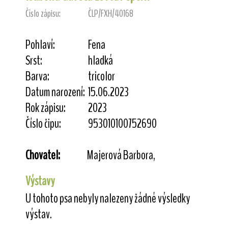
Číslo zápisu:
ČLP/FXH/40168
Pohlaví:
Fena
Srst:
hladká
Barva:
tricolor
Datum narození:
15.06.2023
Rok zápisu:
2023
Číslo čipu:
953010100752690
Chovatel:
Majerová Barbora,
Výstavy
U tohoto psa nebyly nalezeny žádné výsledky
výstav.