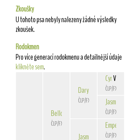
Zkoušky
U tohoto psa nebyly nalezeny žádné výsledky
zkoušek.
Rodokmen
Pro více generací rodokmenu a detailnější údaje
klikněte sem
.
Cyr
Val-Rico
ČLP/FXH/34418
Daryl
z Holaských kopečků
ČLP/FXH/36558
Jasmine
Super P
ČLP/FXH/33140
Bellot
Lovcův šperk
ČLP/FXH/37900
Emperor
Tusku
ČLP/FXH/35223
Jasmína
Tuskulum