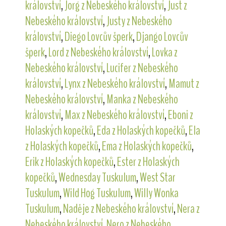
království
,
Jorg z Nebeského království
,
Just z
Nebeského království
,
Justy z Nebeského
království
,
Diego Lovcův šperk
,
Django Lovcův
šperk
,
Lord z Nebeského království
,
Lovka z
Nebeského království
,
Lucifer z Nebeského
království
,
Lynx z Nebeského království
,
Mamut z
Nebeského království
,
Manka z Nebeského
království
,
Max z Nebeského království
,
Eboni z
Holaských kopečků
,
Eda z Holaských kopečků
,
Ela
z Holaských kopečků
,
Ema z Holaských kopečků
,
Erik z Holaských kopečků
,
Ester z Holaských
kopečků
,
Wednesday Tuskulum
,
West Star
Tuskulum
,
Wild Hog Tuskulum
,
Willy Wonka
Tuskulum
,
Naděje z Nebeského království
,
Nera z
Nebeského království
,
Nero z Nebeského