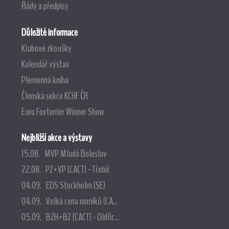
Řády a předpisy
Důležité informace
Klubové zkoušky
Kalendář výstav
Plemenná kniha
Členská sekce KCHF ČR
Euro Foxterrier Winner Show
Nejbližší akce a výstavy
15.08. MVP Mladá Boleslav
22.08. PZ+VP (CACT) - Třebíč
04.09. EDS Stockholm (SE)
04.09. Velká cena norníků (CA...
05.09. BZH+BZ (CACT) - Oldřic...