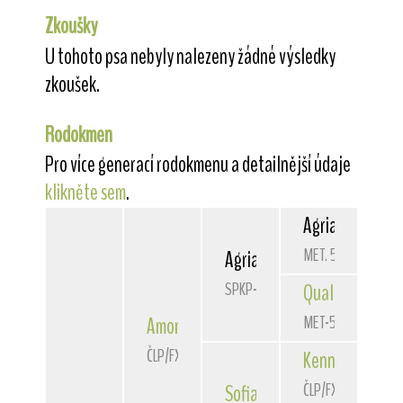
Zkoušky
U tohoto psa nebyly nalezeny žádné výsledky
zkoušek.
Rodokmen
Pro více generací rodokmenu a detailnější údaje
klikněte sem
.
Agria
Giorgio A
MET. 5306/03
Agria
Wild World
SPKP-2492
Qualla
von der 
MET-5416/H/03
Amon
Super Pride
ČLP/FXH/37033
Kenno
von der 
ČLP/FXH/30150
Sofia Laura
Super Pride