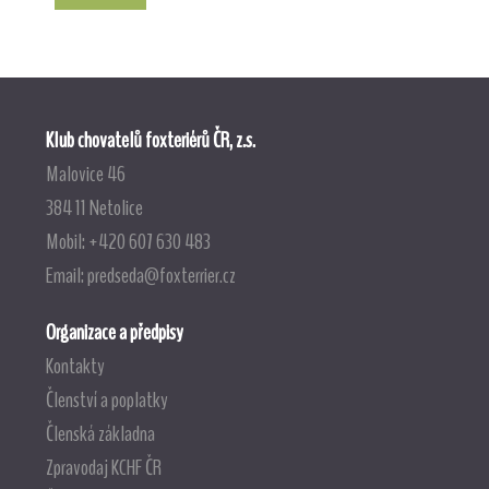
Klub chovatelů foxteriérů ČR, z.s.
Malovice 46
384 11 Netolice
Mobil: +420 607 630 483
Email:
predseda@foxterrier.cz
Organizace a předpisy
Kontakty
Členství a poplatky
Členská základna
Zpravodaj KCHF ČR