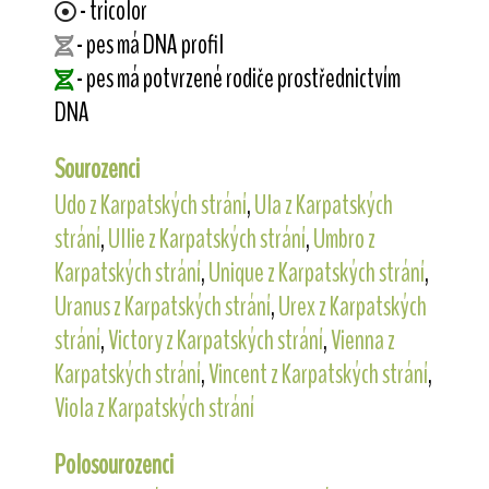
- tricolor
- pes má DNA profil
- pes má potvrzené rodiče prostřednictvím
DNA
Sourozenci
Udo z Karpatských strání
,
Ula z Karpatských
strání
,
Ullie z Karpatských strání
,
Umbro z
Karpatských strání
,
Unique z Karpatských strání
,
Uranus z Karpatských strání
,
Urex z Karpatských
strání
,
Victory z Karpatských strání
,
Vienna z
Karpatských strání
,
Vincent z Karpatských strání
,
Viola z Karpatských strání
Polosourozenci