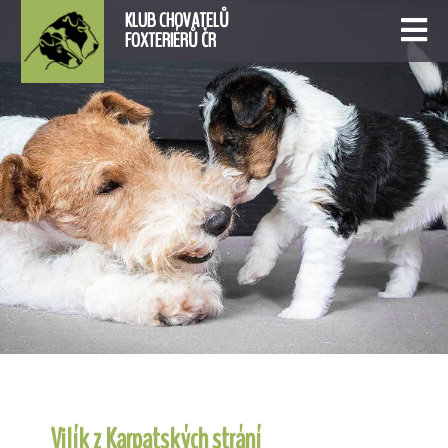
KLUB CHOVATELŮ
FOXTERIÉRŮ ČR
Vilík z Karpatských strání