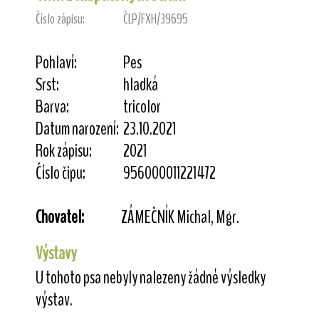
Číslo zápisu:
ČLP/FXH/39695
Pohlaví:
Pes
Srst:
hladká
Barva:
tricolor
Datum narození:
23.10.2021
Rok zápisu:
2021
Číslo čipu:
956000011221472
Chovatel:
ZÁMEČNÍK Michal, Mgr.
Výstavy
U tohoto psa nebyly nalezeny žádné výsledky
výstav.