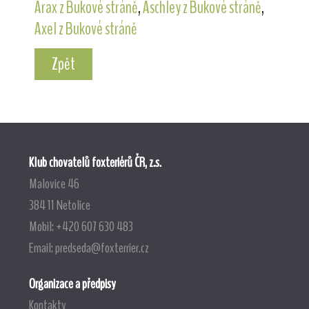
Arax z Bukové stráně
,
Aschley z Bukové stráně
,
Axel z Bukové stráně
Zpět
Klub chovatelů foxteriérů ČR, z.s.
Malovice 46
384 11 Netolice
Mobil: +420 607 630 483
Email:
predseda@foxterrier.cz
Organizace a předpisy
Kontakty