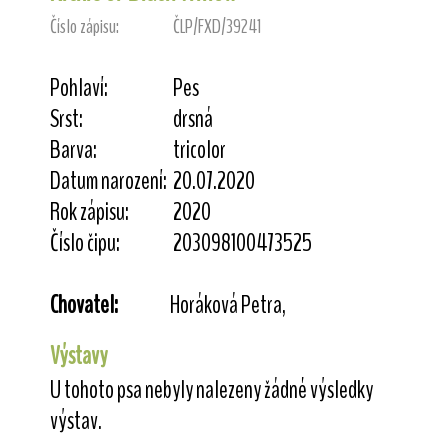
Číslo zápisu:
ČLP/FXD/39241
Pohlaví:
Pes
Srst:
drsná
Barva:
tricolor
Datum narození:
20.07.2020
Rok zápisu:
2020
Číslo čipu:
203098100473525
Chovatel:
Horáková Petra,
Výstavy
U tohoto psa nebyly nalezeny žádné výsledky
výstav.