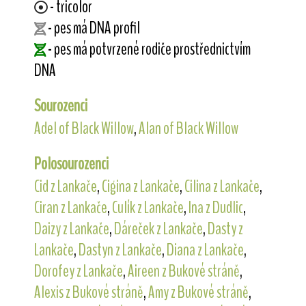
- tricolor
- pes má DNA profil
- pes má potvrzené rodiče prostřednictvím
DNA
Sourozenci
Adel of Black Willow
,
Alan of Black Willow
Polosourozenci
Cid z Lankače
,
Cigina z Lankače
,
Cilina z Lankače
,
Ciran z Lankače
,
Culík z Lankače
,
Ina z Dudlic
,
Daizy z Lankače
,
Dáreček z Lankače
,
Dasty z
Lankače
,
Dastyn z Lankače
,
Diana z Lankače
,
Dorofey z Lankače
,
Aireen z Bukové stráně
,
Alexis z Bukové stráně
,
Amy z Bukové stráně
,