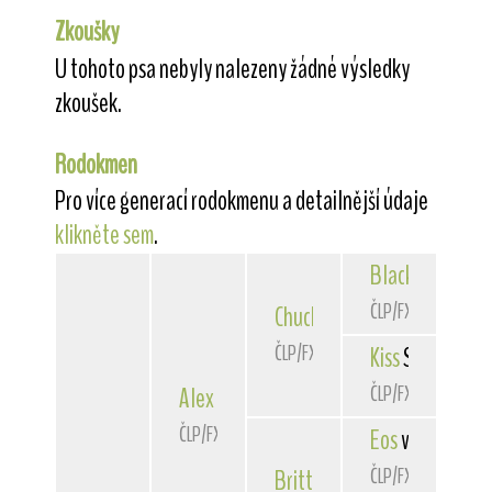
Zkoušky
U tohoto psa nebyly nalezeny žádné výsledky
zkoušek.
Rodokmen
Pro více generací rodokmenu a detailnější údaje
klikněte sem
.
Black
Star Fran
ČLP/FXD/29797
Chuck
Star Franke
ČLP/FXD/34928
Kiss
Star Frank
ČLP/FXD/32114
Alex
od Čertova kopce
ČLP/FXD/37893
Eos
von der Bis
ČLP/FXD/35724
Britta
z Lipavy